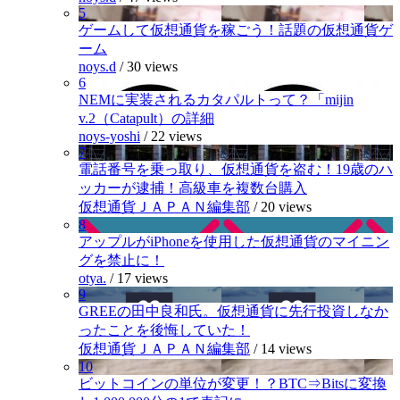
5
ゲームして仮想通貨を稼ごう！話題の仮想通貨ゲ
ーム
noys.d
/
30 views
6
NEMに実装されるカタパルトって？「mijin
v.2（Catapult）の詳細
noys-yoshi
/
22 views
7
電話番号を乗っ取り、仮想通貨を盗む！19歳のハ
ッカーが逮捕！高級車を複数台購入
仮想通貨ＪＡＰＡＮ編集部
/
20 views
8
アップルがiPhoneを使用した仮想通貨のマイニン
グを禁止に！
otya.
/
17 views
9
GREEの田中良和氏。仮想通貨に先行投資しなか
ったことを後悔していた！
仮想通貨ＪＡＰＡＮ編集部
/
14 views
10
ビットコインの単位が変更！？BTC⇒Bitsに変換