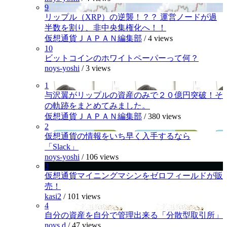
9
リップル（XRP）の逆襲！？？ 運営ノードが過
半数を割り、非中央集権化へ！！
仮想通貨ＪＡＰＡＮ編集部
/
4 views
10
ビットコインのホワイトペーパーって何？
noys-yoshi
/
3 views
1
与沢翼がリップルの資産のみで２０億円突破！そ
の軌跡をまとめてみました。
仮想通貨ＪＡＰＡＮ編集部
/
380 views
2
仮想通貨の情報をいち早く入手するなら
「Slack」
noys-yoshi
/
106 views
3
仮想通貨マイニングマシンをゼロフィールドが販
売！
kasi2
/
101 views
4
自分の資産を自分で管理出来る「分散型取引所」
noys.d
/
47 views