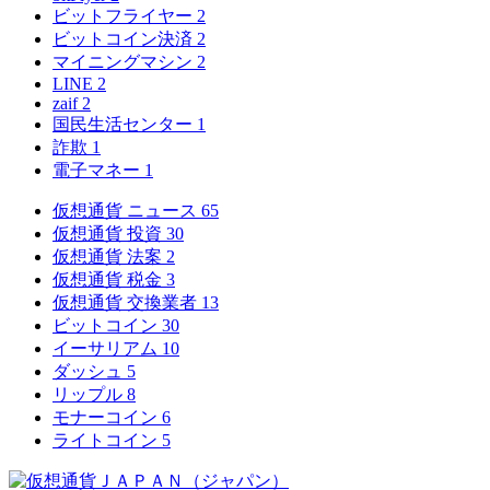
ビットフライヤー
2
ビットコイン決済
2
マイニングマシン
2
LINE
2
zaif
2
国民生活センター
1
詐欺
1
電子マネー
1
仮想通貨 ニュース
65
仮想通貨 投資
30
仮想通貨 法案
2
仮想通貨 税金
3
仮想通貨 交換業者
13
ビットコイン
30
イーサリアム
10
ダッシュ
5
リップル
8
モナーコイン
6
ライトコイン
5