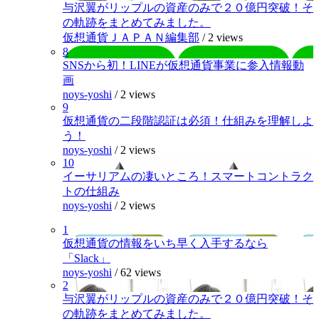
与沢翼がリップルの資産のみで２０億円突破！そ
の軌跡をまとめてみました。
仮想通貨ＪＡＰＡＮ編集部
/
2 views
8
SNSから初！LINEが仮想通貨事業に参入情報動
画
noys-yoshi
/
2 views
9
仮想通貨の二段階認証は必須！仕組みを理解しよ
う！
noys-yoshi
/
2 views
10
イーサリアムの凄いところ！スマートコントラク
トの仕組み
noys-yoshi
/
2 views
1
仮想通貨の情報をいち早く入手するなら
「Slack」
noys-yoshi
/
62 views
2
与沢翼がリップルの資産のみで２０億円突破！そ
の軌跡をまとめてみました。