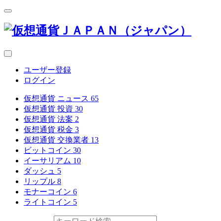
ユーザー登録
ログイン
仮想通貨 ニュース
65
仮想通貨 投資
30
仮想通貨 法案
2
仮想通貨 税金
3
仮想通貨 交換業者
13
ビットコイン
30
イーサリアム
10
ダッシュ
5
リップル
8
モナーコイン
6
ライトコイン
5