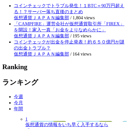
コインチェックでトラブル発生！１BTC＝90万円超え
る！？サーバー落ち直後のまとめ
仮想通貨ＪＡＰＡＮ編集部
/
1,804 views
「CAMPFIRE」運営会社が仮想通貨取引所「FIREX」
を開設！家入一真「お金をよりなめらかに」
仮想通貨ＪＡＰＡＮ編集部
/
195 views
コインチェックが出金を停止発表！約６５０億円が謎
の出金トラブル？
仮想通貨ＪＡＰＡＮ編集部
/
164 views
Ranking
ランキング
今週
今月
年間
1
仮想通貨の情報をいち早く入手するなら