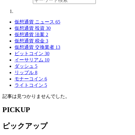
仮想通貨 ニュース
65
仮想通貨 投資
30
仮想通貨 法案
2
仮想通貨 税金
3
仮想通貨 交換業者
13
ビットコイン
30
イーサリアム
10
ダッシュ
5
リップル
8
モナーコイン
6
ライトコイン
5
記事は見つかりませんでした。
PICKUP
ピックアップ