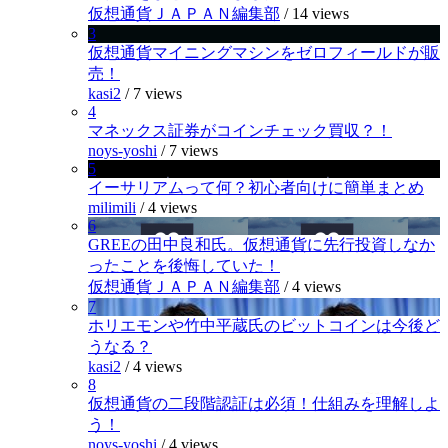
仮想通貨ＪＡＰＡＮ編集部
/
14 views
3
仮想通貨マイニングマシンをゼロフィールドが販
売！
kasi2
/
7 views
4
マネックス証券がコインチェック買収？！
noys-yoshi
/
7 views
5
イーサリアムって何？初心者向けに簡単まとめ
milimili
/
4 views
6
GREEの田中良和氏。仮想通貨に先行投資しなか
ったことを後悔していた！
仮想通貨ＪＡＰＡＮ編集部
/
4 views
7
ホリエモンや竹中平蔵氏のビットコインは今後ど
うなる？
kasi2
/
4 views
8
仮想通貨の二段階認証は必須！仕組みを理解しよ
う！
noys-yoshi
/
4 views