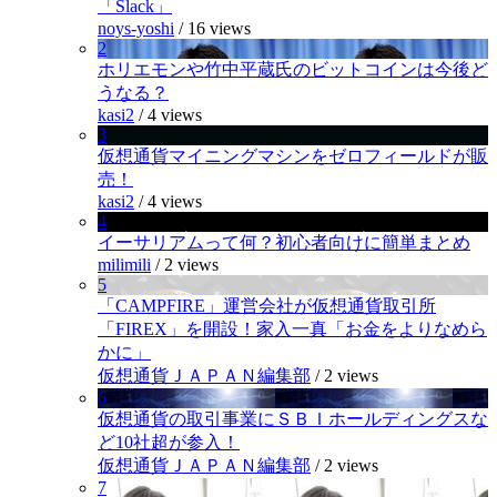
「Slack」
noys-yoshi
/
16 views
2
ホリエモンや竹中平蔵氏のビットコインは今後ど
うなる？
kasi2
/
4 views
3
仮想通貨マイニングマシンをゼロフィールドが販
売！
kasi2
/
4 views
4
イーサリアムって何？初心者向けに簡単まとめ
milimili
/
2 views
5
「CAMPFIRE」運営会社が仮想通貨取引所
「FIREX」を開設！家入一真「お金をよりなめら
かに」
仮想通貨ＪＡＰＡＮ編集部
/
2 views
6
仮想通貨の取引事業にＳＢＩホールディングスな
ど10社超が参入！
仮想通貨ＪＡＰＡＮ編集部
/
2 views
7