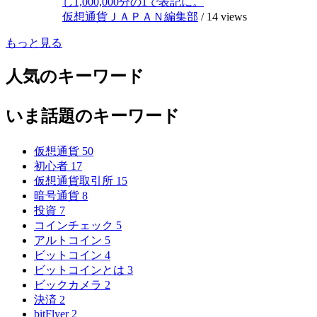
し1,000,000分の1で表記に。
仮想通貨ＪＡＰＡＮ編集部
/
14 views
もっと見る
人気のキーワード
いま話題のキーワード
仮想通貨
50
初心者
17
仮想通貨取引所
15
暗号通貨
8
投資
7
コインチェック
5
アルトコイン
5
ビットコイン
4
ビットコインとは
3
ビックカメラ
2
決済
2
bitFlyer
2