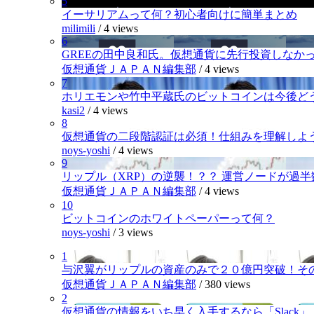
5
イーサリアムって何？初心者向けに簡単まとめ
milimili
/
4 views
6
GREEの田中良和氏。仮想通貨に先行投資しなか
仮想通貨ＪＡＰＡＮ編集部
/
4 views
7
ホリエモンや竹中平蔵氏のビットコインは今後ど
kasi2
/
4 views
8
仮想通貨の二段階認証は必須！仕組みを理解しよ
noys-yoshi
/
4 views
9
リップル（XRP）の逆襲！？？ 運営ノードが過
仮想通貨ＪＡＰＡＮ編集部
/
4 views
10
ビットコインのホワイトペーパーって何？
noys-yoshi
/
3 views
1
与沢翼がリップルの資産のみで２０億円突破！そ
仮想通貨ＪＡＰＡＮ編集部
/
380 views
2
仮想通貨の情報をいち早く入手するなら「Slack」