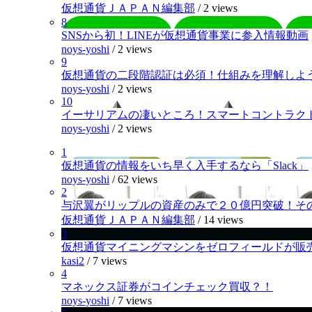
仮想通貨ＪＡＰＡＮ編集部
/
2 views
8
SNSから初！LINEが仮想通貨事業に参入情報動画
noys-yoshi
/
2 views
9
仮想通貨の二段階認証は必須！仕組みを理解しよ
noys-yoshi
/
2 views
10
イーサリアムの凄いところ！スマートコントラク
noys-yoshi
/
2 views
1
仮想通貨の情報をいち早く入手するなら「Slack」
noys-yoshi
/
62 views
2
与沢翼がリップルの資産のみで２０億円突破！そ
仮想通貨ＪＡＰＡＮ編集部
/
14 views
3
仮想通貨マイニングマシンをゼロフィールドが販
kasi2
/
7 views
4
マネックス証券がコインチェック買収？！
noys-yoshi
/
7 views