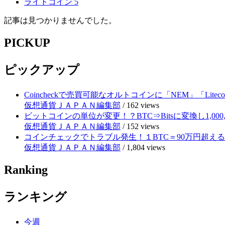
ライトコイン
5
記事は見つかりませんでした。
PICKUP
ピックアップ
Coincheckで売買可能なオルトコインに「NEM」「Lite
仮想通貨ＪＡＰＡＮ編集部
/
162 views
ビットコインの単位が変更！？BTC⇒Bitsに変換し1,000
仮想通貨ＪＡＰＡＮ編集部
/
152 views
コインチェックでトラブル発生！１BTC＝90万円超え
仮想通貨ＪＡＰＡＮ編集部
/
1,804 views
Ranking
ランキング
今週