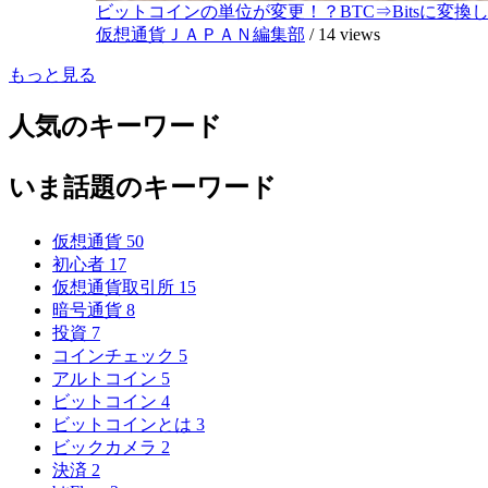
ビットコインの単位が変更！？BTC⇒Bitsに変換し1,
仮想通貨ＪＡＰＡＮ編集部
/
14 views
もっと見る
人気のキーワード
いま話題のキーワード
仮想通貨
50
初心者
17
仮想通貨取引所
15
暗号通貨
8
投資
7
コインチェック
5
アルトコイン
5
ビットコイン
4
ビットコインとは
3
ビックカメラ
2
決済
2