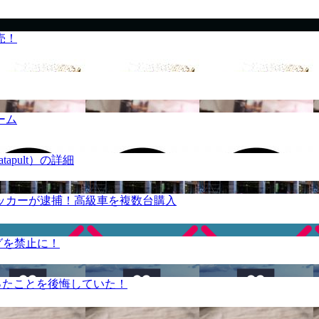
売！
ーム
apult）の詳細
ッカーが逮捕！高級車を複数台購入
グを禁止に！
ったことを後悔していた！