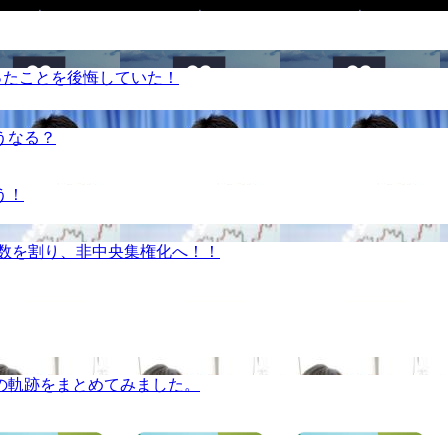
ったことを後悔していた！
うなる？
う！
半数を割り、非中央集権化へ！！
の軌跡をまとめてみました。