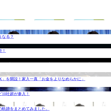
うなる？
売！
REX」を開設！家入一真「お金をよりなめらかに」
10社超が参入！
の軌跡をまとめてみました。