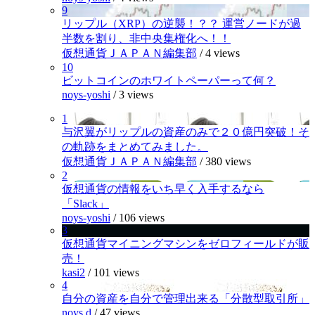
9
リップル（XRP）の逆襲！？？ 運営ノードが過
半数を割り、非中央集権化へ！！
仮想通貨ＪＡＰＡＮ編集部
/
4 views
10
ビットコインのホワイトペーパーって何？
noys-yoshi
/
3 views
1
与沢翼がリップルの資産のみで２０億円突破！そ
の軌跡をまとめてみました。
仮想通貨ＪＡＰＡＮ編集部
/
380 views
2
仮想通貨の情報をいち早く入手するなら
「Slack」
noys-yoshi
/
106 views
3
仮想通貨マイニングマシンをゼロフィールドが販
売！
kasi2
/
101 views
4
自分の資産を自分で管理出来る「分散型取引所」
noys.d
/
47 views