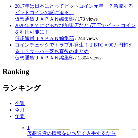
2017年は日本にとってビットコイン元年！？急騰する
ビットコインの謎に迫る。
仮想通貨ＪＡＰＡＮ編集部
/
173 views
2020年までにぐるなび加盟店など5万店でビットコイン
を利用可能に！
仮想通貨ＪＡＰＡＮ編集部
/
244 views
コインチェックでトラブル発生！１BTC＝90万円超え
る！？サーバー落ち直後のまとめ
仮想通貨ＪＡＰＡＮ編集部
/
1,804 views
Ranking
ランキング
今週
今月
年間
1
仮想通貨の情報をいち早く入手するなら