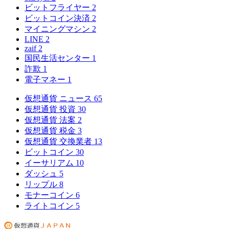
ビットフライヤー
2
ビットコイン決済
2
マイニングマシン
2
LINE
2
zaif
2
国民生活センター
1
詐欺
1
電子マネー
1
仮想通貨 ニュース
65
仮想通貨 投資
30
仮想通貨 法案
2
仮想通貨 税金
3
仮想通貨 交換業者
13
ビットコイン
30
イーサリアム
10
ダッシュ
5
リップル
8
モナーコイン
6
ライトコイン
5