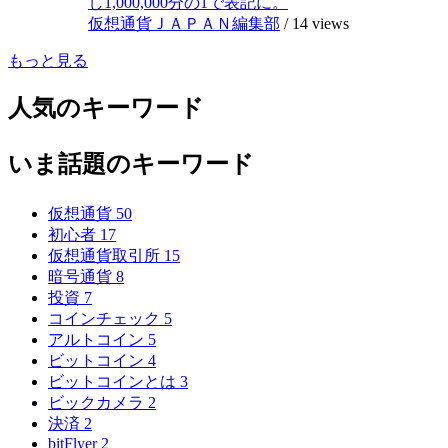
し1,000,000分の1で表記に。
仮想通貨ＪＡＰＡＮ編集部
/
14 views
もっと見る
人気のキーワード
いま話題のキーワード
仮想通貨
50
初心者
17
仮想通貨取引所
15
暗号通貨
8
投資
7
コインチェック
5
アルトコイン
5
ビットコイン
4
ビットコインとは
3
ビックカメラ
2
決済
2
bitFlyer
2