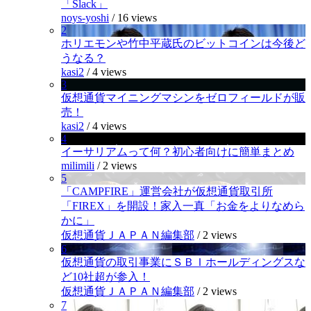
「Slack」
noys-yoshi
/
16 views
2
ホリエモンや竹中平蔵氏のビットコインは今後ど
うなる？
kasi2
/
4 views
3
仮想通貨マイニングマシンをゼロフィールドが販
売！
kasi2
/
4 views
4
イーサリアムって何？初心者向けに簡単まとめ
milimili
/
2 views
5
「CAMPFIRE」運営会社が仮想通貨取引所
「FIREX」を開設！家入一真「お金をよりなめら
かに」
仮想通貨ＪＡＰＡＮ編集部
/
2 views
6
仮想通貨の取引事業にＳＢＩホールディングスな
ど10社超が参入！
仮想通貨ＪＡＰＡＮ編集部
/
2 views
7