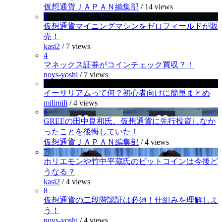
仮想通貨ＪＡＰＡＮ編集部
/
14 views
3
仮想通貨マイニングマシンをゼロフィールドが販
売！
kasi2
/
7 views
4
マネックス証券がコインチェック買収？！
noys-yoshi
/
7 views
5
イーサリアムって何？初心者向けに簡単まとめ
milimili
/
4 views
6
GREEの田中良和氏。仮想通貨に先行投資しなか
ったことを後悔していた！
仮想通貨ＪＡＰＡＮ編集部
/
4 views
7
ホリエモンや竹中平蔵氏のビットコインは今後ど
うなる？
kasi2
/
4 views
8
仮想通貨の二段階認証は必須！仕組みを理解しよ
う！
noys-yoshi
/
4 views