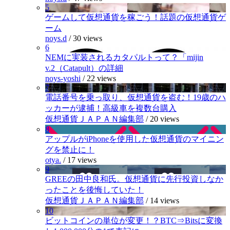
5
ゲームして仮想通貨を稼ごう！話題の仮想通貨ゲ
ーム
noys.d
/
30 views
6
NEMに実装されるカタパルトって？「mijin
v.2（Catapult）の詳細
noys-yoshi
/
22 views
7
電話番号を乗っ取り、仮想通貨を盗む！19歳のハ
ッカーが逮捕！高級車を複数台購入
仮想通貨ＪＡＰＡＮ編集部
/
20 views
8
アップルがiPhoneを使用した仮想通貨のマイニン
グを禁止に！
otya.
/
17 views
9
GREEの田中良和氏。仮想通貨に先行投資しなか
ったことを後悔していた！
仮想通貨ＪＡＰＡＮ編集部
/
14 views
10
ビットコインの単位が変更！？BTC⇒Bitsに変換