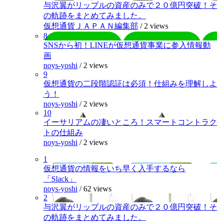
与沢翼がリップルの資産のみで２０億円突破！そ
の軌跡をまとめてみました。
仮想通貨ＪＡＰＡＮ編集部
/
2 views
8
SNSから初！LINEが仮想通貨事業に参入情報動
画
noys-yoshi
/
2 views
9
仮想通貨の二段階認証は必須！仕組みを理解しよ
う！
noys-yoshi
/
2 views
10
イーサリアムの凄いところ！スマートコントラク
トの仕組み
noys-yoshi
/
2 views
1
仮想通貨の情報をいち早く入手するなら
「Slack」
noys-yoshi
/
62 views
2
与沢翼がリップルの資産のみで２０億円突破！そ
の軌跡をまとめてみました。