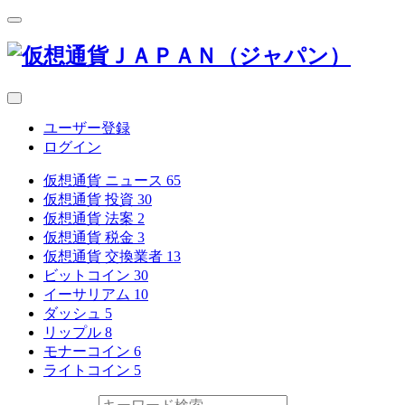
ユーザー登録
ログイン
仮想通貨 ニュース
65
仮想通貨 投資
30
仮想通貨 法案
2
仮想通貨 税金
3
仮想通貨 交換業者
13
ビットコイン
30
イーサリアム
10
ダッシュ
5
リップル
8
モナーコイン
6
ライトコイン
5