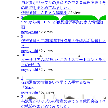
与沢翼がリップルの資産のみで２０億円突破！そ
の軌跡をまとめてみました。
仮想通貨ＪＡＰＡＮ編集部
/
2 views
8
SNSから初！LINEが仮想通貨事業に参入情報動
画
noys-yoshi
/
2 views
9
仮想通貨の二段階認証は必須！仕組みを理解しよ
う！
noys-yoshi
/
2 views
10
イーサリアムの凄いところ！スマートコントラク
トの仕組み
noys-yoshi
/
2 views
1
仮想通貨の情報をいち早く入手するなら
「Slack」
noys-yoshi
/
62 views
2
与沢翼がリップルの資産のみで２０億円突破！そ
の軌跡をまとめてみました。