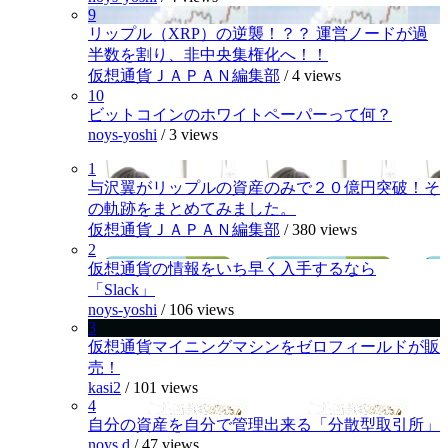
9
リップル（XRP）の逆襲！？？ 運営ノードが過
半数を割り、非中央集権化へ！！
仮想通貨ＪＡＰＡＮ編集部
/
4 views
10
ビットコインのホワイトペーパーって何？
noys-yoshi
/
3 views
1
与沢翼がリップルの資産のみで２０億円突破！そ
の軌跡をまとめてみました。
仮想通貨ＪＡＰＡＮ編集部
/
380 views
2
仮想通貨の情報をいち早く入手するなら
「Slack」
noys-yoshi
/
106 views
3
仮想通貨マイニングマシンをゼロフィールドが販
売！
kasi2
/
101 views
4
自分の資産を自分で管理出来る「分散型取引所」
noys.d
/
47 views