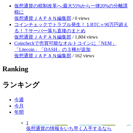
仮想通貨の税制改革へ:最大55%から一律20%の分離課
税に
仮想通貨ＪＡＰＡＮ編集部
/
0 views
コインチェックでトラブル発生！１BTC＝90万円超え
る！？サーバー落ち直後のまとめ
仮想通貨ＪＡＰＡＮ編集部
/
1,804 views
Coincheckで売買可能なオルトコインに「NEM」
「Litecoin」「DASH」の３種が追加
仮想通貨ＪＡＰＡＮ編集部
/
162 views
Ranking
ランキング
今週
今月
年間
1
仮想通貨の情報をいち早く入手するなら