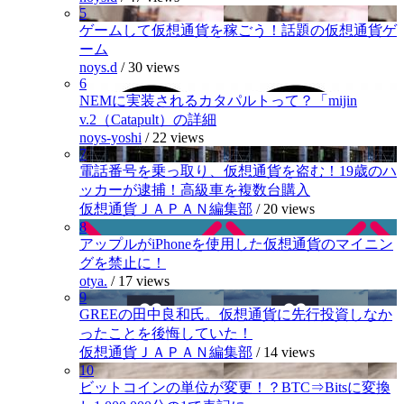
5
ゲームして仮想通貨を稼ごう！話題の仮想通貨ゲ
ーム
noys.d
/
30 views
6
NEMに実装されるカタパルトって？「mijin
v.2（Catapult）の詳細
noys-yoshi
/
22 views
7
電話番号を乗っ取り、仮想通貨を盗む！19歳のハ
ッカーが逮捕！高級車を複数台購入
仮想通貨ＪＡＰＡＮ編集部
/
20 views
8
アップルがiPhoneを使用した仮想通貨のマイニン
グを禁止に！
otya.
/
17 views
9
GREEの田中良和氏。仮想通貨に先行投資しなか
ったことを後悔していた！
仮想通貨ＪＡＰＡＮ編集部
/
14 views
10
ビットコインの単位が変更！？BTC⇒Bitsに変換