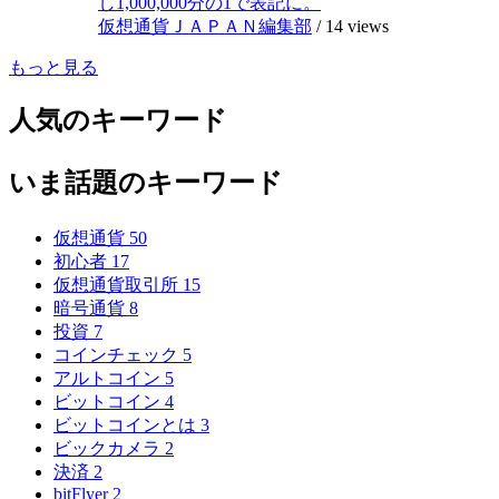
し1,000,000分の1で表記に。
仮想通貨ＪＡＰＡＮ編集部
/
14 views
もっと見る
人気のキーワード
いま話題のキーワード
仮想通貨
50
初心者
17
仮想通貨取引所
15
暗号通貨
8
投資
7
コインチェック
5
アルトコイン
5
ビットコイン
4
ビットコインとは
3
ビックカメラ
2
決済
2
bitFlyer
2