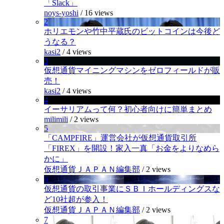
「Slack」
noys-yoshi
/
16 views
2
ホリエモンや竹中平蔵氏のビットコインは今後ど
うなる？
kasi2
/
4 views
3
仮想通貨マイニングマシンをゼロフィールドが販
売！
kasi2
/
4 views
4
イーサリアムって何？初心者向けに簡単まとめ
milimili
/
2 views
5
「CAMPFIRE」運営会社が仮想通貨取引所
「FIREX」を開設！家入一真「お金をよりなめら
かに」
仮想通貨ＪＡＰＡＮ編集部
/
2 views
6
仮想通貨の取引事業にＳＢＩホールディングスな
ど10社超が参入！
仮想通貨ＪＡＰＡＮ編集部
/
2 views
7