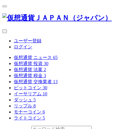
ユーザー登録
ログイン
仮想通貨 ニュース
65
仮想通貨 投資
30
仮想通貨 法案
2
仮想通貨 税金
3
仮想通貨 交換業者
13
ビットコイン
30
イーサリアム
10
ダッシュ
5
リップル
8
モナーコイン
6
ライトコイン
5