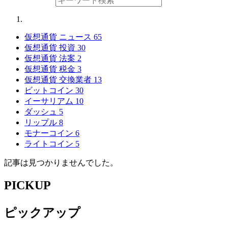
仮想通貨 ニュース
65
仮想通貨 投資
30
仮想通貨 法案
2
仮想通貨 税金
3
仮想通貨 交換業者
13
ビットコイン
30
イーサリアム
10
ダッシュ
5
リップル
8
モナーコイン
6
ライトコイン
5
記事は見つかりませんでした。
PICKUP
ピックアップ