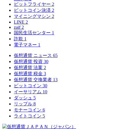
ビットフライヤー
2
ビットコイン決済
2
マイニングマシン
2
LINE
2
zaif
2
国民生活センター
1
詐欺
1
電子マネー
1
仮想通貨 ニュース
65
仮想通貨 投資
30
仮想通貨 法案
2
仮想通貨 税金
3
仮想通貨 交換業者
13
ビットコイン
30
イーサリアム
10
ダッシュ
5
リップル
8
モナーコイン
6
ライトコイン
5