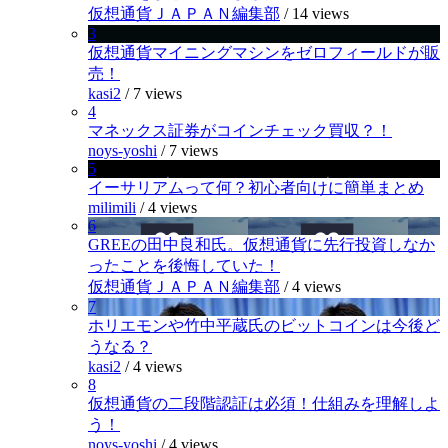
仮想通貨ＪＡＰＡＮ編集部
/
14 views
3
仮想通貨マイニングマシンをゼロフィールドが販
売！
kasi2
/
7 views
4
マネックス証券がコインチェック買収？！
noys-yoshi
/
7 views
5
イーサリアムって何？初心者向けに簡単まとめ
milimili
/
4 views
6
GREEの田中良和氏。仮想通貨に先行投資しなか
ったことを後悔していた！
仮想通貨ＪＡＰＡＮ編集部
/
4 views
7
ホリエモンや竹中平蔵氏のビットコインは今後ど
うなる？
kasi2
/
4 views
8
仮想通貨の二段階認証は必須！仕組みを理解しよ
う！
noys-yoshi
/
4 views