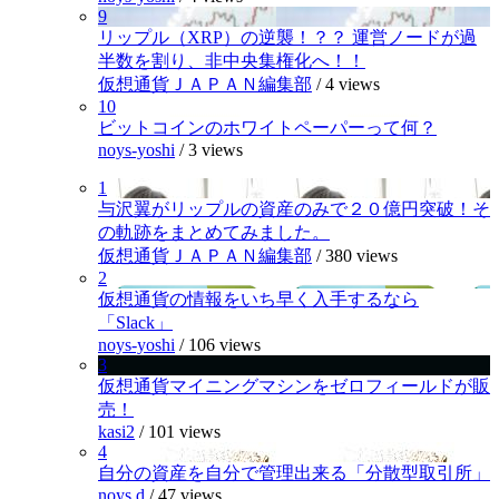
9
リップル（XRP）の逆襲！？？ 運営ノードが過
半数を割り、非中央集権化へ！！
仮想通貨ＪＡＰＡＮ編集部
/
4 views
10
ビットコインのホワイトペーパーって何？
noys-yoshi
/
3 views
1
与沢翼がリップルの資産のみで２０億円突破！そ
の軌跡をまとめてみました。
仮想通貨ＪＡＰＡＮ編集部
/
380 views
2
仮想通貨の情報をいち早く入手するなら
「Slack」
noys-yoshi
/
106 views
3
仮想通貨マイニングマシンをゼロフィールドが販
売！
kasi2
/
101 views
4
自分の資産を自分で管理出来る「分散型取引所」
noys.d
/
47 views