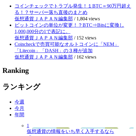
コインチェックでトラブル発生！１BTC＝90万円超え
る！？サーバー落ち直後のまとめ
仮想通貨ＪＡＰＡＮ編集部
/
1,804 views
ビットコインの単位が変更！？BTC⇒Bitsに変換し
1,000,000分の1で表記に。
仮想通貨ＪＡＰＡＮ編集部
/
152 views
Coincheckで売買可能なオルトコインに「NEM」
「Litecoin」「DASH」の３種が追加
仮想通貨ＪＡＰＡＮ編集部
/
162 views
Ranking
ランキング
今週
今月
年間
1
仮想通貨の情報をいち早く入手するなら