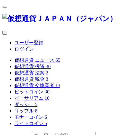
ユーザー登録
ログイン
仮想通貨 ニュース
65
仮想通貨 投資
30
仮想通貨 法案
2
仮想通貨 税金
3
仮想通貨 交換業者
13
ビットコイン
30
イーサリアム
10
ダッシュ
5
リップル
8
モナーコイン
6
ライトコイン
5