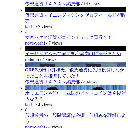
仮想通貨ＪＡＰＡＮ編集部
/
14 views
3
仮想通貨マイニングマシンをゼロフィールドが販
売！
kasi2
/
7 views
4
マネックス証券がコインチェック買収？！
noys-yoshi
/
7 views
5
イーサリアムって何？初心者向けに簡単まとめ
milimili
/
4 views
6
GREEの田中良和氏。仮想通貨に先行投資しなか
ったことを後悔していた！
仮想通貨ＪＡＰＡＮ編集部
/
4 views
7
ホリエモンや竹中平蔵氏のビットコインは今後ど
うなる？
kasi2
/
4 views
8
仮想通貨の二段階認証は必須！仕組みを理解しよ
う！
noys-yoshi
/
4 views