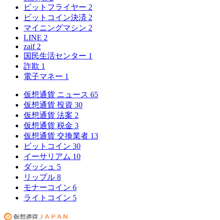
ビットフライヤー
2
ビットコイン決済
2
マイニングマシン
2
LINE
2
zaif
2
国民生活センター
1
詐欺
1
電子マネー
1
仮想通貨 ニュース
65
仮想通貨 投資
30
仮想通貨 法案
2
仮想通貨 税金
3
仮想通貨 交換業者
13
ビットコイン
30
イーサリアム
10
ダッシュ
5
リップル
8
モナーコイン
6
ライトコイン
5