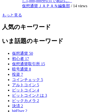
し1,000,000分の1で表記に。
仮想通貨ＪＡＰＡＮ編集部
/
14 views
もっと見る
人気のキーワード
いま話題のキーワード
仮想通貨
50
初心者
17
仮想通貨取引所
15
暗号通貨
8
投資
7
コインチェック
5
アルトコイン
5
ビットコイン
4
ビットコインとは
3
ビックカメラ
2
決済
2
bitFlyer
2