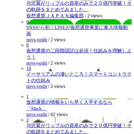
与沢翼がリップルの資産のみで２０億円突破！そ
の軌跡をまとめてみました。
仮想通貨ＪＡＰＡＮ編集部
/
2 views
8
SNSから初！LINEが仮想通貨事業に参入情報動
画
noys-yoshi
/
2 views
9
仮想通貨の二段階認証は必須！仕組みを理解しよ
う！
noys-yoshi
/
2 views
10
イーサリアムの凄いところ！スマートコントラク
トの仕組み
noys-yoshi
/
2 views
1
仮想通貨の情報をいち早く入手するなら
「Slack」
noys-yoshi
/
62 views
2
与沢翼がリップルの資産のみで２０億円突破！そ
の軌跡をまとめてみました。