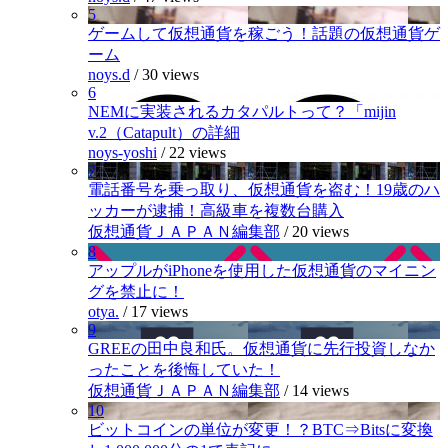
5
ゲームして仮想通貨を稼ごう！話題の仮想通貨ゲ
ーム
noys.d
/
30 views
6
NEMに実装されるカタパルトって？「mijin
v.2（Catapult）の詳細
noys-yoshi
/
22 views
7
電話番号を乗っ取り、仮想通貨を盗む！19歳のハ
ッカーが逮捕！高級車を複数台購入
仮想通貨ＪＡＰＡＮ編集部
/
20 views
8
アップルがiPhoneを使用した仮想通貨のマイニン
グを禁止に！
otya.
/
17 views
9
GREEの田中良和氏。仮想通貨に先行投資しなか
ったことを後悔していた！
仮想通貨ＪＡＰＡＮ編集部
/
14 views
10
ビットコインの単位が変更！？BTC⇒Bitsに変換