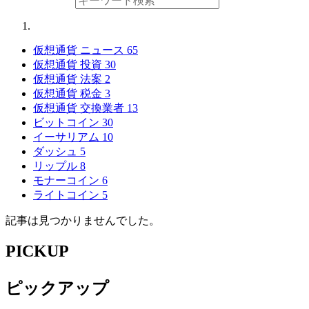
仮想通貨 ニュース
65
仮想通貨 投資
30
仮想通貨 法案
2
仮想通貨 税金
3
仮想通貨 交換業者
13
ビットコイン
30
イーサリアム
10
ダッシュ
5
リップル
8
モナーコイン
6
ライトコイン
5
記事は見つかりませんでした。
PICKUP
ピックアップ