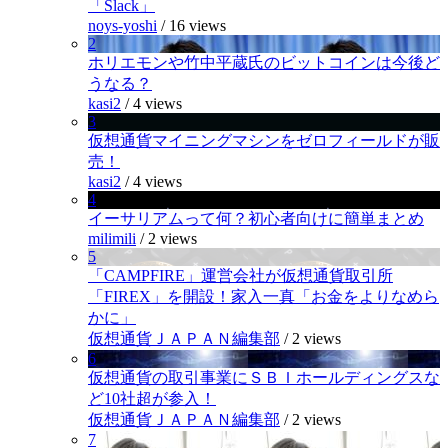
「Slack」
noys-yoshi
/
16 views
2
ホリエモンや竹中平蔵氏のビットコインは今後ど
うなる？
kasi2
/
4 views
3
仮想通貨マイニングマシンをゼロフィールドが販
売！
kasi2
/
4 views
4
イーサリアムって何？初心者向けに簡単まとめ
milimili
/
2 views
5
「CAMPFIRE」運営会社が仮想通貨取引所
「FIREX」を開設！家入一真「お金をよりなめら
かに」
仮想通貨ＪＡＰＡＮ編集部
/
2 views
6
仮想通貨の取引事業にＳＢＩホールディングスな
ど10社超が参入！
仮想通貨ＪＡＰＡＮ編集部
/
2 views
7