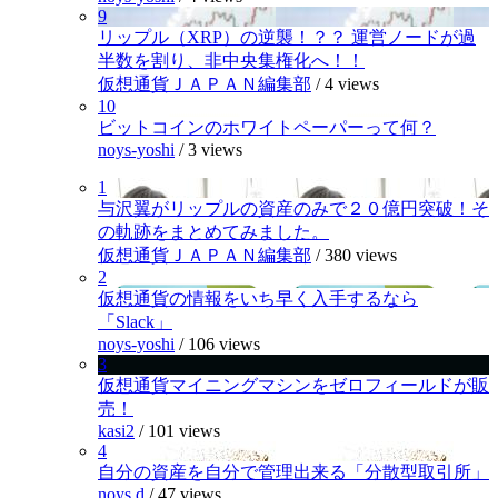
9
リップル（XRP）の逆襲！？？ 運営ノードが過
半数を割り、非中央集権化へ！！
仮想通貨ＪＡＰＡＮ編集部
/
4 views
10
ビットコインのホワイトペーパーって何？
noys-yoshi
/
3 views
1
与沢翼がリップルの資産のみで２０億円突破！そ
の軌跡をまとめてみました。
仮想通貨ＪＡＰＡＮ編集部
/
380 views
2
仮想通貨の情報をいち早く入手するなら
「Slack」
noys-yoshi
/
106 views
3
仮想通貨マイニングマシンをゼロフィールドが販
売！
kasi2
/
101 views
4
自分の資産を自分で管理出来る「分散型取引所」
noys.d
/
47 views