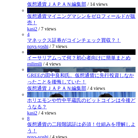
仮想通貨ＪＡＰＡＮ編集部
/
14 views
3
仮想通貨マイニングマシンをゼロフィールドが販
売！
kasi2
/
7 views
4
マネックス証券がコインチェック買収？！
noys-yoshi
/
7 views
5
イーサリアムって何？初心者向けに簡単まとめ
milimili
/
4 views
6
GREEの田中良和氏。仮想通貨に先行投資しなか
ったことを後悔していた！
仮想通貨ＪＡＰＡＮ編集部
/
4 views
7
ホリエモンや竹中平蔵氏のビットコインは今後ど
うなる？
kasi2
/
4 views
8
仮想通貨の二段階認証は必須！仕組みを理解しよ
う！
noys-yoshi
/
4 views