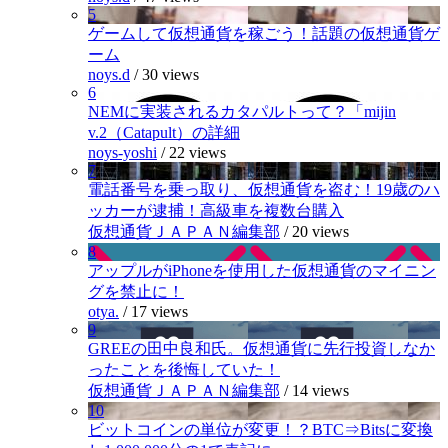
5
ゲームして仮想通貨を稼ごう！話題の仮想通貨ゲ
ーム
noys.d
/
30 views
6
NEMに実装されるカタパルトって？「mijin
v.2（Catapult）の詳細
noys-yoshi
/
22 views
7
電話番号を乗っ取り、仮想通貨を盗む！19歳のハ
ッカーが逮捕！高級車を複数台購入
仮想通貨ＪＡＰＡＮ編集部
/
20 views
8
アップルがiPhoneを使用した仮想通貨のマイニン
グを禁止に！
otya.
/
17 views
9
GREEの田中良和氏。仮想通貨に先行投資しなか
ったことを後悔していた！
仮想通貨ＪＡＰＡＮ編集部
/
14 views
10
ビットコインの単位が変更！？BTC⇒Bitsに変換