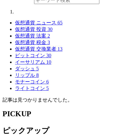
仮想通貨 ニュース
65
仮想通貨 投資
30
仮想通貨 法案
2
仮想通貨 税金
3
仮想通貨 交換業者
13
ビットコイン
30
イーサリアム
10
ダッシュ
5
リップル
8
モナーコイン
6
ライトコイン
5
記事は見つかりませんでした。
PICKUP
ピックアップ