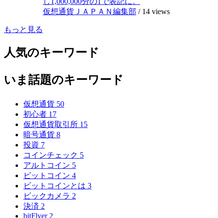
し1,000,000分の1で表記に。
仮想通貨ＪＡＰＡＮ編集部
/
14 views
もっと見る
人気のキーワード
いま話題のキーワード
仮想通貨
50
初心者
17
仮想通貨取引所
15
暗号通貨
8
投資
7
コインチェック
5
アルトコイン
5
ビットコイン
4
ビットコインとは
3
ビックカメラ
2
決済
2
bitFlyer
2