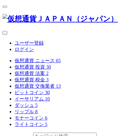
ユーザー登録
ログイン
仮想通貨 ニュース
65
仮想通貨 投資
30
仮想通貨 法案
2
仮想通貨 税金
3
仮想通貨 交換業者
13
ビットコイン
30
イーサリアム
10
ダッシュ
5
リップル
8
モナーコイン
6
ライトコイン
5