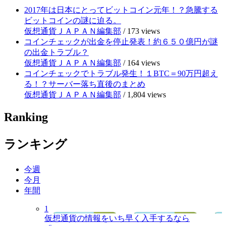
2017年は日本にとってビットコイン元年！？急騰する
ビットコインの謎に迫る。
仮想通貨ＪＡＰＡＮ編集部
/
173 views
コインチェックが出金を停止発表！約６５０億円が謎
の出金トラブル？
仮想通貨ＪＡＰＡＮ編集部
/
164 views
コインチェックでトラブル発生！１BTC＝90万円超え
る！？サーバー落ち直後のまとめ
仮想通貨ＪＡＰＡＮ編集部
/
1,804 views
Ranking
ランキング
今週
今月
年間
1
仮想通貨の情報をいち早く入手するなら