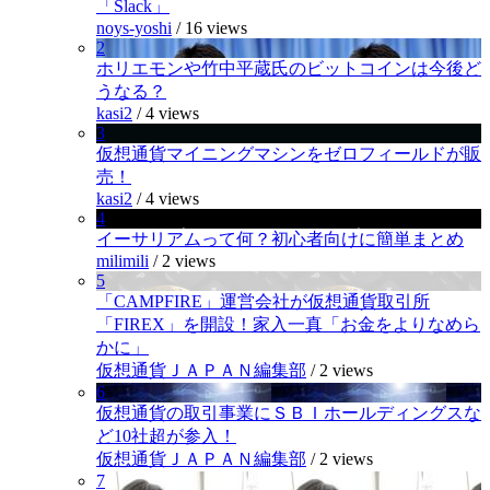
「Slack」
noys-yoshi
/
16 views
2
ホリエモンや竹中平蔵氏のビットコインは今後ど
うなる？
kasi2
/
4 views
3
仮想通貨マイニングマシンをゼロフィールドが販
売！
kasi2
/
4 views
4
イーサリアムって何？初心者向けに簡単まとめ
milimili
/
2 views
5
「CAMPFIRE」運営会社が仮想通貨取引所
「FIREX」を開設！家入一真「お金をよりなめら
かに」
仮想通貨ＪＡＰＡＮ編集部
/
2 views
6
仮想通貨の取引事業にＳＢＩホールディングスな
ど10社超が参入！
仮想通貨ＪＡＰＡＮ編集部
/
2 views
7