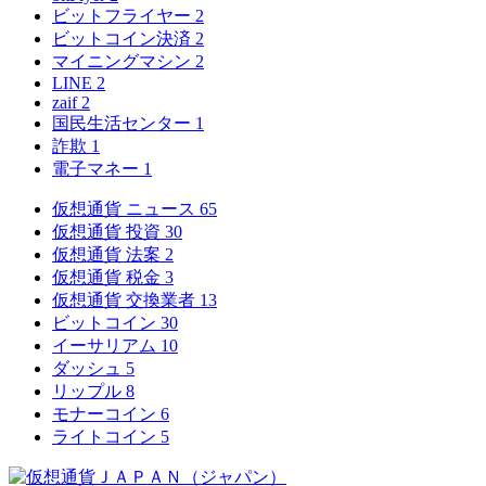
ビットフライヤー
2
ビットコイン決済
2
マイニングマシン
2
LINE
2
zaif
2
国民生活センター
1
詐欺
1
電子マネー
1
仮想通貨 ニュース
65
仮想通貨 投資
30
仮想通貨 法案
2
仮想通貨 税金
3
仮想通貨 交換業者
13
ビットコイン
30
イーサリアム
10
ダッシュ
5
リップル
8
モナーコイン
6
ライトコイン
5