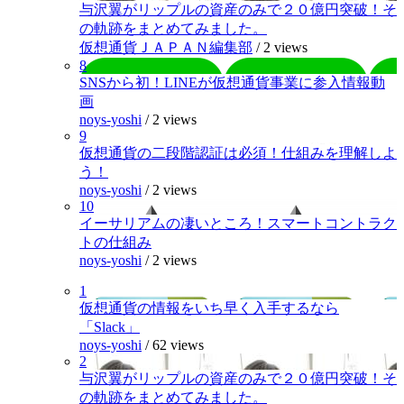
与沢翼がリップルの資産のみで２０億円突破！そ
の軌跡をまとめてみました。
仮想通貨ＪＡＰＡＮ編集部
/
2 views
8
SNSから初！LINEが仮想通貨事業に参入情報動
画
noys-yoshi
/
2 views
9
仮想通貨の二段階認証は必須！仕組みを理解しよ
う！
noys-yoshi
/
2 views
10
イーサリアムの凄いところ！スマートコントラク
トの仕組み
noys-yoshi
/
2 views
1
仮想通貨の情報をいち早く入手するなら
「Slack」
noys-yoshi
/
62 views
2
与沢翼がリップルの資産のみで２０億円突破！そ
の軌跡をまとめてみました。