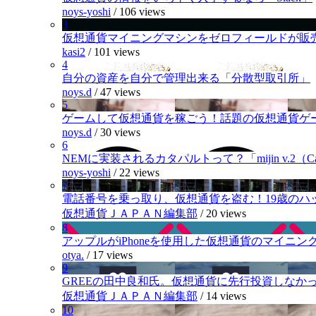
noys-yoshi
/
106 views
3
仮想通貨マイニングマシンをゼロフィールドが販
kasi2
/
101 views
4
自分の資産を自分で管理出来る「分散型取引所」
noys.d
/
47 views
5
ゲームして仮想通貨を稼ごう！話題の仮想通貨ゲ
noys.d
/
30 views
6
NEMに実装されるカタパルトって？「mijin v.2（Cat
noys-yoshi
/
22 views
7
電話番号を乗っ取り、仮想通貨を盗む！19歳のハ
仮想通貨ＪＡＰＡＮ編集部
/
20 views
8
アップルがiPhoneを使用した仮想通貨のマイニン
otya.
/
17 views
9
GREEの田中良和氏。仮想通貨に先行投資しなか
仮想通貨ＪＡＰＡＮ編集部
/
14 views
10