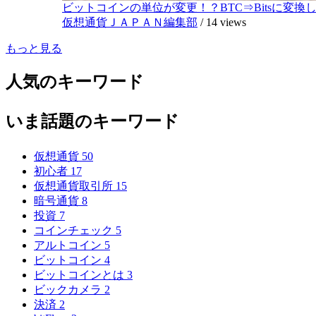
ビットコインの単位が変更！？BTC⇒Bitsに変換し1,
仮想通貨ＪＡＰＡＮ編集部
/
14 views
もっと見る
人気のキーワード
いま話題のキーワード
仮想通貨
50
初心者
17
仮想通貨取引所
15
暗号通貨
8
投資
7
コインチェック
5
アルトコイン
5
ビットコイン
4
ビットコインとは
3
ビックカメラ
2
決済
2