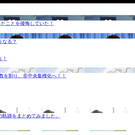
ったことを後悔していた！
うなる？
う！
半数を割り、非中央集権化へ！！
の軌跡をまとめてみました。