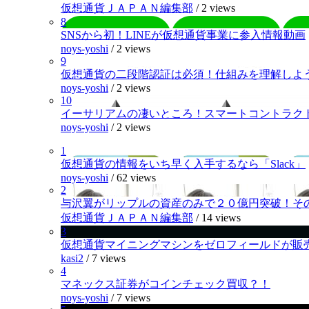
仮想通貨ＪＡＰＡＮ編集部
/
2 views
8
SNSから初！LINEが仮想通貨事業に参入情報動画
noys-yoshi
/
2 views
9
仮想通貨の二段階認証は必須！仕組みを理解しよ
noys-yoshi
/
2 views
10
イーサリアムの凄いところ！スマートコントラク
noys-yoshi
/
2 views
1
仮想通貨の情報をいち早く入手するなら「Slack」
noys-yoshi
/
62 views
2
与沢翼がリップルの資産のみで２０億円突破！そ
仮想通貨ＪＡＰＡＮ編集部
/
14 views
3
仮想通貨マイニングマシンをゼロフィールドが販
kasi2
/
7 views
4
マネックス証券がコインチェック買収？！
noys-yoshi
/
7 views