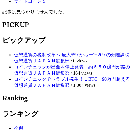
ライトコイン
5
記事は見つかりませんでした。
PICKUP
ピックアップ
仮想通貨の税制改革へ:最大55%から一律20%の分離課税
仮想通貨ＪＡＰＡＮ編集部
/
0 views
コインチェックが出金を停止発表！約６５０億円が謎の
仮想通貨ＪＡＰＡＮ編集部
/
164 views
コインチェックでトラブル発生！１BTC＝90万円超え
仮想通貨ＪＡＰＡＮ編集部
/
1,804 views
Ranking
ランキング
今週