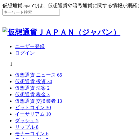
仮想通貨japanでは、仮想通貨や暗号通貨に関する情報が網
ユーザー登録
ログイン
仮想通貨 ニュース
65
仮想通貨 投資
30
仮想通貨 法案
2
仮想通貨 税金
3
仮想通貨 交換業者
13
ビットコイン
30
イーサリアム
10
ダッシュ
5
リップル
8
モナーコイン
6