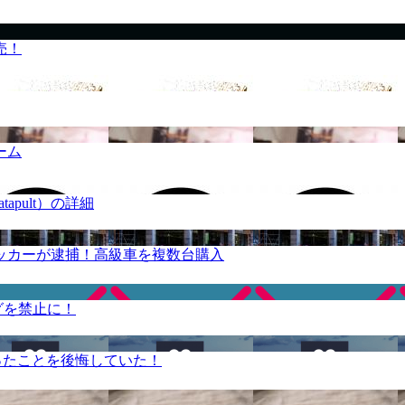
売！
ーム
apult）の詳細
ッカーが逮捕！高級車を複数台購入
グを禁止に！
ったことを後悔していた！