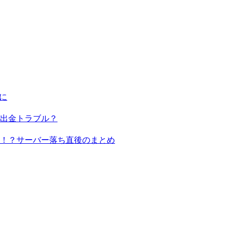
に
出金トラブル？
る！？サーバー落ち直後のまとめ