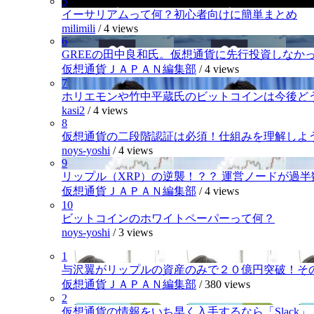
5
イーサリアムって何？初心者向けに簡単まとめ
milimili
/
4 views
6
GREEの田中良和氏。仮想通貨に先行投資しなか
仮想通貨ＪＡＰＡＮ編集部
/
4 views
7
ホリエモンや竹中平蔵氏のビットコインは今後ど
kasi2
/
4 views
8
仮想通貨の二段階認証は必須！仕組みを理解しよ
noys-yoshi
/
4 views
9
リップル（XRP）の逆襲！？？ 運営ノードが過
仮想通貨ＪＡＰＡＮ編集部
/
4 views
10
ビットコインのホワイトペーパーって何？
noys-yoshi
/
3 views
1
与沢翼がリップルの資産のみで２０億円突破！そ
仮想通貨ＪＡＰＡＮ編集部
/
380 views
2
仮想通貨の情報をいち早く入手するなら「Slack」