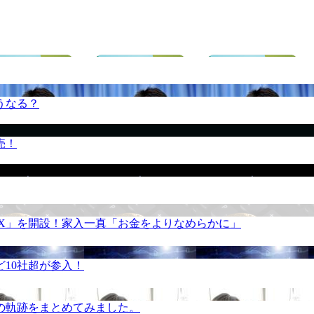
うなる？
売！
REX」を開設！家入一真「お金をよりなめらかに」
10社超が参入！
の軌跡をまとめてみました。