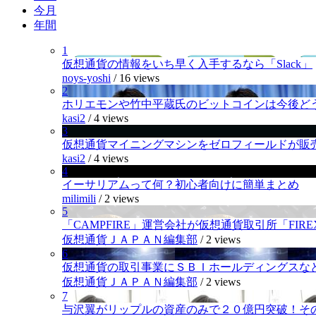
今月
年間
1
仮想通貨の情報をいち早く入手するなら「Slack」
noys-yoshi
/
16 views
2
ホリエモンや竹中平蔵氏のビットコインは今後ど
kasi2
/
4 views
3
仮想通貨マイニングマシンをゼロフィールドが販
kasi2
/
4 views
4
イーサリアムって何？初心者向けに簡単まとめ
milimili
/
2 views
5
「CAMPFIRE」運営会社が仮想通貨取引所「FI
仮想通貨ＪＡＰＡＮ編集部
/
2 views
6
仮想通貨の取引事業にＳＢＩホールディングスなど
仮想通貨ＪＡＰＡＮ編集部
/
2 views
7
与沢翼がリップルの資産のみで２０億円突破！そ