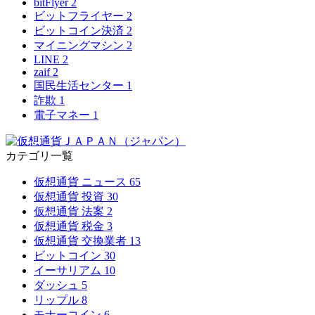
bitFlyer
2
ビットフライヤー
2
ビットコイン決済
2
マイニングマシン
2
LINE
2
zaif
2
国民生活センター
1
詐欺
1
電子マネー
1
カテゴリ一覧
仮想通貨 ニュース
65
仮想通貨 投資
30
仮想通貨 法案
2
仮想通貨 税金
3
仮想通貨 交換業者
13
ビットコイン
30
イーサリアム
10
ダッシュ
5
リップル
8
モナーコイン
6