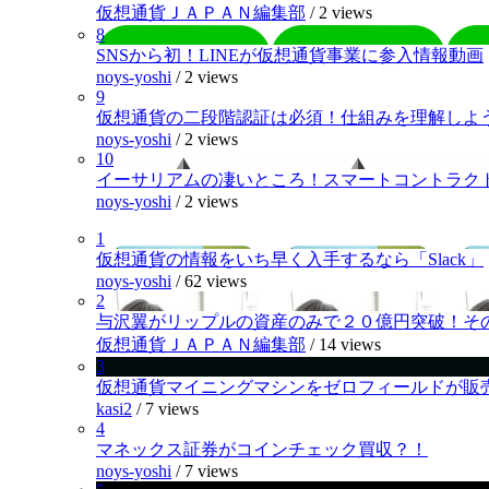
仮想通貨ＪＡＰＡＮ編集部
/
2 views
8
SNSから初！LINEが仮想通貨事業に参入情報動画
noys-yoshi
/
2 views
9
仮想通貨の二段階認証は必須！仕組みを理解しよ
noys-yoshi
/
2 views
10
イーサリアムの凄いところ！スマートコントラク
noys-yoshi
/
2 views
1
仮想通貨の情報をいち早く入手するなら「Slack」
noys-yoshi
/
62 views
2
与沢翼がリップルの資産のみで２０億円突破！そ
仮想通貨ＪＡＰＡＮ編集部
/
14 views
3
仮想通貨マイニングマシンをゼロフィールドが販
kasi2
/
7 views
4
マネックス証券がコインチェック買収？！
noys-yoshi
/
7 views