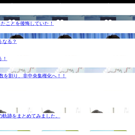
ったことを後悔していた！
うなる？
う！
半数を割り、非中央集権化へ！！
の軌跡をまとめてみました。