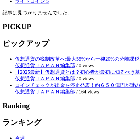
ライトコイン
5
記事は見つかりませんでした。
PICKUP
ピックアップ
仮想通貨の税制改革へ:最大55%から一律20%の分離課税
仮想通貨ＪＡＰＡＮ編集部
/
0 views
【2025最新】仮想通貨とは？初心者が最初に知るべき
仮想通貨ＪＡＰＡＮ編集部
/
0 views
コインチェックが出金を停止発表！約６５０億円が謎の
仮想通貨ＪＡＰＡＮ編集部
/
164 views
Ranking
ランキング
今週