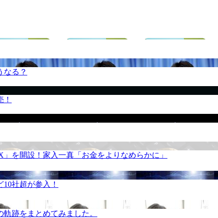
うなる？
売！
REX」を開設！家入一真「お金をよりなめらかに」
10社超が参入！
の軌跡をまとめてみました。