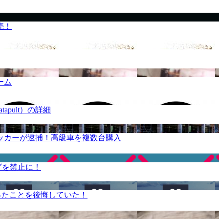
売！
ーム
apult）の詳細
ッカーが逮捕！高級車を複数台購入
グを禁止に！
ったことを後悔していた！