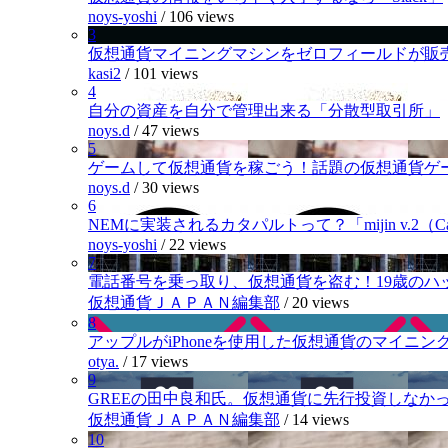
noys-yoshi
/
106 views
3
仮想通貨マイニングマシンをゼロフィールドが販
kasi2
/
101 views
4
自分の資産を自分で管理出来る「分散型取引所」
noys.d
/
47 views
5
ゲームして仮想通貨を稼ごう！話題の仮想通貨ゲ
noys.d
/
30 views
6
NEMに実装されるカタパルトって？「mijin v.2（Cat
noys-yoshi
/
22 views
7
電話番号を乗っ取り、仮想通貨を盗む！19歳のハ
仮想通貨ＪＡＰＡＮ編集部
/
20 views
8
アップルがiPhoneを使用した仮想通貨のマイニン
otya.
/
17 views
9
GREEの田中良和氏。仮想通貨に先行投資しなか
仮想通貨ＪＡＰＡＮ編集部
/
14 views
10