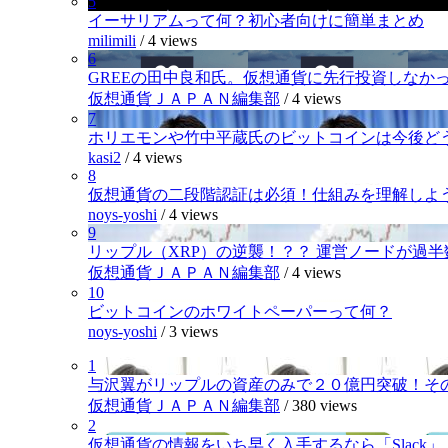
5
イーサリアムって何？初心者向けに簡単まとめ
milimili
/
4 views
6
GREEの田中良和氏。仮想通貨に先行投資しなか
仮想通貨ＪＡＰＡＮ編集部
/
4 views
7
ホリエモンや竹中平蔵氏のビットコインは今後ど
kasi2
/
4 views
8
仮想通貨の二段階認証は必須！仕組みを理解しよ
noys-yoshi
/
4 views
9
リップル（XRP）の逆襲！？？ 運営ノードが過
仮想通貨ＪＡＰＡＮ編集部
/
4 views
10
ビットコインのホワイトペーパーって何？
noys-yoshi
/
3 views
1
与沢翼がリップルの資産のみで２０億円突破！そ
仮想通貨ＪＡＰＡＮ編集部
/
380 views
2
仮想通貨の情報をいち早く入手するなら「Slack」