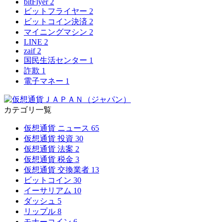
bitFlyer
2
ビットフライヤー
2
ビットコイン決済
2
マイニングマシン
2
LINE
2
zaif
2
国民生活センター
1
詐欺
1
電子マネー
1
カテゴリ一覧
仮想通貨 ニュース
65
仮想通貨 投資
30
仮想通貨 法案
2
仮想通貨 税金
3
仮想通貨 交換業者
13
ビットコイン
30
イーサリアム
10
ダッシュ
5
リップル
8
モナーコイン
6