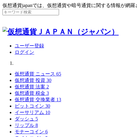
仮想通貨japanでは、仮想通貨や暗号通貨に関する情報が網
ユーザー登録
ログイン
仮想通貨 ニュース
65
仮想通貨 投資
30
仮想通貨 法案
2
仮想通貨 税金
3
仮想通貨 交換業者
13
ビットコイン
30
イーサリアム
10
ダッシュ
5
リップル
8
モナーコイン
6