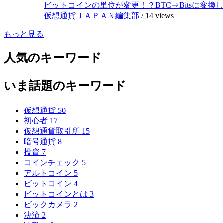
ビットコインの単位が変更！？BTC⇒Bitsに変換し1,
仮想通貨ＪＡＰＡＮ編集部
/
14 views
もっと見る
人気のキーワード
いま話題のキーワード
仮想通貨
50
初心者
17
仮想通貨取引所
15
暗号通貨
8
投資
7
コインチェック
5
アルトコイン
5
ビットコイン
4
ビットコインとは
3
ビックカメラ
2
決済
2