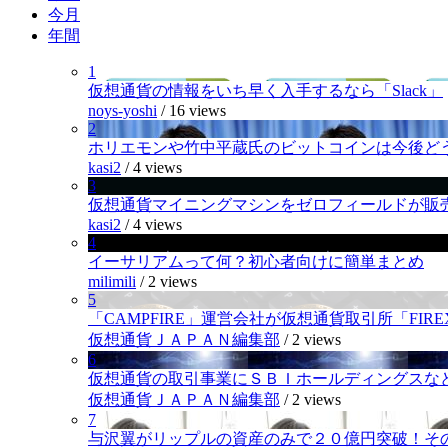
今月
年間
1
仮想通貨の情報をいち早く入手するなら「Slack」
noys-yoshi
/
16 views
2
ホリエモンや竹中平蔵氏のビットコインは今後ど
kasi2
/
4 views
3
仮想通貨マイニングマシンをゼロフィールドが販
kasi2
/
4 views
4
イーサリアムって何？初心者向けに簡単まとめ
milimili
/
2 views
5
「CAMPFIRE」運営会社が仮想通貨取引所「FI
仮想通貨ＪＡＰＡＮ編集部
/
2 views
6
仮想通貨の取引事業にＳＢＩホールディングスなど
仮想通貨ＪＡＰＡＮ編集部
/
2 views
7
与沢翼がリップルの資産のみで２０億円突破！そ