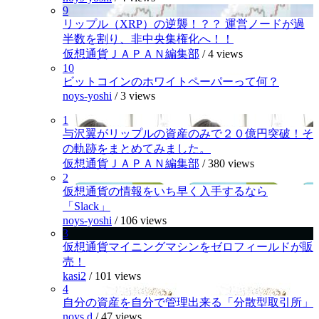
9
リップル（XRP）の逆襲！？？ 運営ノードが過
半数を割り、非中央集権化へ！！
仮想通貨ＪＡＰＡＮ編集部
/
4 views
10
ビットコインのホワイトペーパーって何？
noys-yoshi
/
3 views
1
与沢翼がリップルの資産のみで２０億円突破！そ
の軌跡をまとめてみました。
仮想通貨ＪＡＰＡＮ編集部
/
380 views
2
仮想通貨の情報をいち早く入手するなら
「Slack」
noys-yoshi
/
106 views
3
仮想通貨マイニングマシンをゼロフィールドが販
売！
kasi2
/
101 views
4
自分の資産を自分で管理出来る「分散型取引所」
noys.d
/
47 views