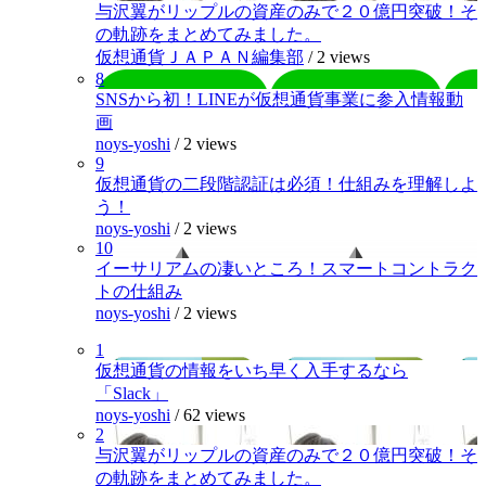
与沢翼がリップルの資産のみで２０億円突破！そ
の軌跡をまとめてみました。
仮想通貨ＪＡＰＡＮ編集部
/
2 views
8
SNSから初！LINEが仮想通貨事業に参入情報動
画
noys-yoshi
/
2 views
9
仮想通貨の二段階認証は必須！仕組みを理解しよ
う！
noys-yoshi
/
2 views
10
イーサリアムの凄いところ！スマートコントラク
トの仕組み
noys-yoshi
/
2 views
1
仮想通貨の情報をいち早く入手するなら
「Slack」
noys-yoshi
/
62 views
2
与沢翼がリップルの資産のみで２０億円突破！そ
の軌跡をまとめてみました。