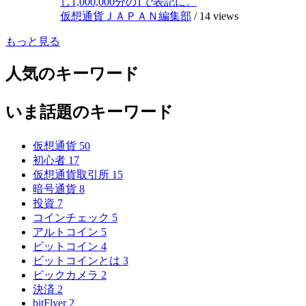
し1,000,000分の1で表記に。
仮想通貨ＪＡＰＡＮ編集部
/
14 views
もっと見る
人気のキーワード
いま話題のキーワード
仮想通貨
50
初心者
17
仮想通貨取引所
15
暗号通貨
8
投資
7
コインチェック
5
アルトコイン
5
ビットコイン
4
ビットコインとは
3
ビックカメラ
2
決済
2
bitFlyer
2