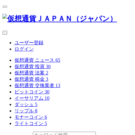
ユーザー登録
ログイン
仮想通貨 ニュース
65
仮想通貨 投資
30
仮想通貨 法案
2
仮想通貨 税金
3
仮想通貨 交換業者
13
ビットコイン
30
イーサリアム
10
ダッシュ
5
リップル
8
モナーコイン
6
ライトコイン
5