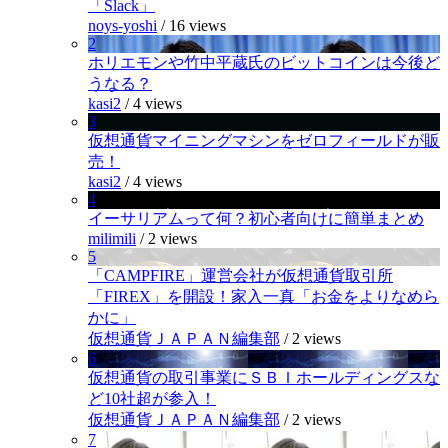
「Slack」
noys-yoshi
/
16 views
2
ホリエモンや竹中平蔵氏のビットコインは今後ど
うなる？
kasi2
/
4 views
3
仮想通貨マイニングマシンをゼロフィールドが販
売！
kasi2
/
4 views
4
イーサリアムって何？初心者向けに簡単まとめ
milimili
/
2 views
5
「CAMPFIRE」運営会社が仮想通貨取引所
「FIREX」を開設！家入一真「お金をよりなめら
かに」
仮想通貨ＪＡＰＡＮ編集部
/
2 views
6
仮想通貨の取引事業にＳＢＩホールディングスな
ど10社超が参入！
仮想通貨ＪＡＰＡＮ編集部
/
2 views
7