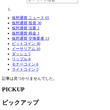
仮想通貨 ニュース
65
仮想通貨 投資
30
仮想通貨 法案
2
仮想通貨 税金
3
仮想通貨 交換業者
13
ビットコイン
30
イーサリアム
10
ダッシュ
5
リップル
8
モナーコイン
6
ライトコイン
5
記事は見つかりませんでした。
PICKUP
ピックアップ