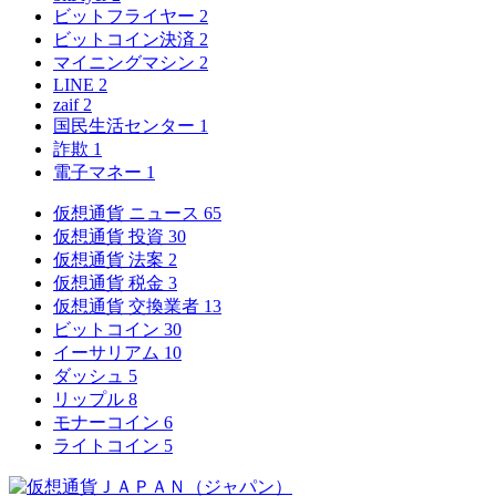
ビットフライヤー
2
ビットコイン決済
2
マイニングマシン
2
LINE
2
zaif
2
国民生活センター
1
詐欺
1
電子マネー
1
仮想通貨 ニュース
65
仮想通貨 投資
30
仮想通貨 法案
2
仮想通貨 税金
3
仮想通貨 交換業者
13
ビットコイン
30
イーサリアム
10
ダッシュ
5
リップル
8
モナーコイン
6
ライトコイン
5