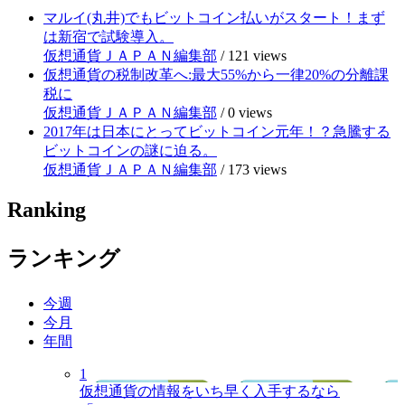
マルイ(丸井)でもビットコイン払いがスタート！まず
は新宿で試験導入。
仮想通貨ＪＡＰＡＮ編集部
/
121 views
仮想通貨の税制改革へ:最大55%から一律20%の分離課
税に
仮想通貨ＪＡＰＡＮ編集部
/
0 views
2017年は日本にとってビットコイン元年！？急騰する
ビットコインの謎に迫る。
仮想通貨ＪＡＰＡＮ編集部
/
173 views
Ranking
ランキング
今週
今月
年間
1
仮想通貨の情報をいち早く入手するなら