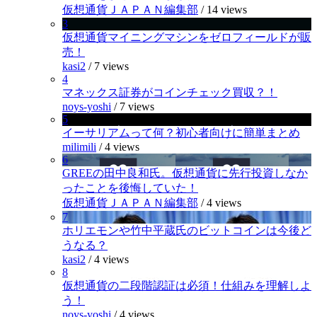
仮想通貨ＪＡＰＡＮ編集部
/
14 views
3
仮想通貨マイニングマシンをゼロフィールドが販
売！
kasi2
/
7 views
4
マネックス証券がコインチェック買収？！
noys-yoshi
/
7 views
5
イーサリアムって何？初心者向けに簡単まとめ
milimili
/
4 views
6
GREEの田中良和氏。仮想通貨に先行投資しなか
ったことを後悔していた！
仮想通貨ＪＡＰＡＮ編集部
/
4 views
7
ホリエモンや竹中平蔵氏のビットコインは今後ど
うなる？
kasi2
/
4 views
8
仮想通貨の二段階認証は必須！仕組みを理解しよ
う！
noys-yoshi
/
4 views