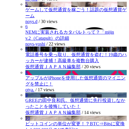
5
ゲームして仮想通貨を稼ごう！話題の仮想通貨ゲ
ーム
noys.d
/
30 views
6
NEMに実装されるカタパルトって？「mijin
v.2（Catapult）の詳細
noys-yoshi
/
22 views
7
電話番号を乗っ取り、仮想通貨を盗む！19歳のハ
ッカーが逮捕！高級車を複数台購入
仮想通貨ＪＡＰＡＮ編集部
/
20 views
8
アップルがiPhoneを使用した仮想通貨のマイニン
グを禁止に！
otya.
/
17 views
9
GREEの田中良和氏。仮想通貨に先行投資しなか
ったことを後悔していた！
仮想通貨ＪＡＰＡＮ編集部
/
14 views
10
ビットコインの単位が変更！？BTC⇒Bitsに変換