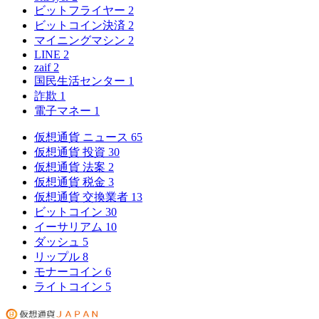
ビットフライヤー
2
ビットコイン決済
2
マイニングマシン
2
LINE
2
zaif
2
国民生活センター
1
詐欺
1
電子マネー
1
仮想通貨 ニュース
65
仮想通貨 投資
30
仮想通貨 法案
2
仮想通貨 税金
3
仮想通貨 交換業者
13
ビットコイン
30
イーサリアム
10
ダッシュ
5
リップル
8
モナーコイン
6
ライトコイン
5