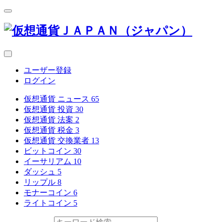
ユーザー登録
ログイン
仮想通貨 ニュース
65
仮想通貨 投資
30
仮想通貨 法案
2
仮想通貨 税金
3
仮想通貨 交換業者
13
ビットコイン
30
イーサリアム
10
ダッシュ
5
リップル
8
モナーコイン
6
ライトコイン
5