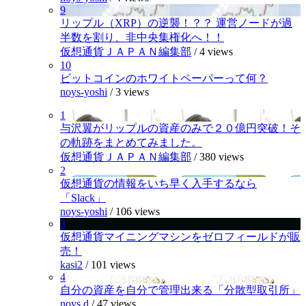
9
リップル（XRP）の逆襲！？？ 運営ノードが過
半数を割り、非中央集権化へ！！
仮想通貨ＪＡＰＡＮ編集部
/
4 views
10
ビットコインのホワイトペーパーって何？
noys-yoshi
/
3 views
1
与沢翼がリップルの資産のみで２０億円突破！そ
の軌跡をまとめてみました。
仮想通貨ＪＡＰＡＮ編集部
/
380 views
2
仮想通貨の情報をいち早く入手するなら
「Slack」
noys-yoshi
/
106 views
3
仮想通貨マイニングマシンをゼロフィールドが販
売！
kasi2
/
101 views
4
自分の資産を自分で管理出来る「分散型取引所」
noys.d
/
47 views