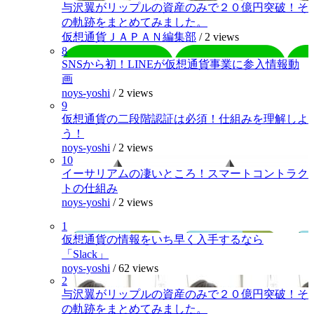
与沢翼がリップルの資産のみで２０億円突破！そ
の軌跡をまとめてみました。
仮想通貨ＪＡＰＡＮ編集部
/
2 views
8
SNSから初！LINEが仮想通貨事業に参入情報動
画
noys-yoshi
/
2 views
9
仮想通貨の二段階認証は必須！仕組みを理解しよ
う！
noys-yoshi
/
2 views
10
イーサリアムの凄いところ！スマートコントラク
トの仕組み
noys-yoshi
/
2 views
1
仮想通貨の情報をいち早く入手するなら
「Slack」
noys-yoshi
/
62 views
2
与沢翼がリップルの資産のみで２０億円突破！そ
の軌跡をまとめてみました。