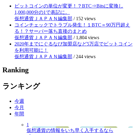
ビットコインの単位が変更！？BTC⇒Bitsに変換し
1,000,000分の1で表記に。
仮想通貨ＪＡＰＡＮ編集部
/
152 views
コインチェックでトラブル発生！１BTC＝90万円超え
る！？サーバー落ち直後のまとめ
仮想通貨ＪＡＰＡＮ編集部
/
1,804 views
2020年までにぐるなび加盟店など5万店でビットコイン
を利用可能に！
仮想通貨ＪＡＰＡＮ編集部
/
244 views
Ranking
ランキング
今週
今月
年間
1
仮想通貨の情報をいち早く入手するなら