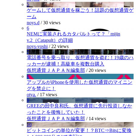
5
ゲームして仮想通貨を稼ごう！話題の仮想通貨ゲ
ーム
noys.d
/
30 views
6
NEMに実装されるカタパルトって？「mijin
v.2（Catapult）の詳細
noys-yoshi
/
22 views
7
電話番号を乗っ取り、仮想通貨を盗む！19歳のハ
ッカーが逮捕！高級車を複数台購入
仮想通貨ＪＡＰＡＮ編集部
/
20 views
8
アップルがiPhoneを使用した仮想通貨のマイニン
グを禁止に！
otya.
/
17 views
9
GREEの田中良和氏。仮想通貨に先行投資しなか
ったことを後悔していた！
仮想通貨ＪＡＰＡＮ編集部
/
14 views
10
ビットコインの単位が変更！？BTC⇒Bitsに変換