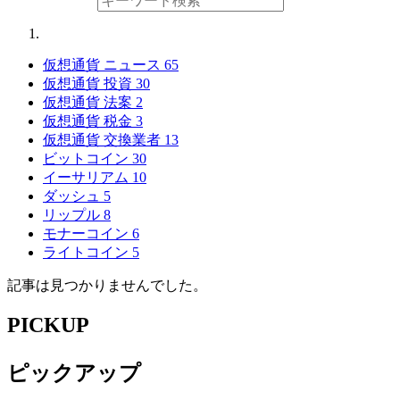
仮想通貨 ニュース
65
仮想通貨 投資
30
仮想通貨 法案
2
仮想通貨 税金
3
仮想通貨 交換業者
13
ビットコイン
30
イーサリアム
10
ダッシュ
5
リップル
8
モナーコイン
6
ライトコイン
5
記事は見つかりませんでした。
PICKUP
ピックアップ