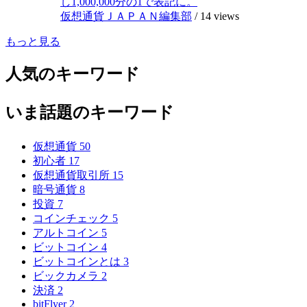
し1,000,000分の1で表記に。
仮想通貨ＪＡＰＡＮ編集部
/
14 views
もっと見る
人気のキーワード
いま話題のキーワード
仮想通貨
50
初心者
17
仮想通貨取引所
15
暗号通貨
8
投資
7
コインチェック
5
アルトコイン
5
ビットコイン
4
ビットコインとは
3
ビックカメラ
2
決済
2
bitFlyer
2