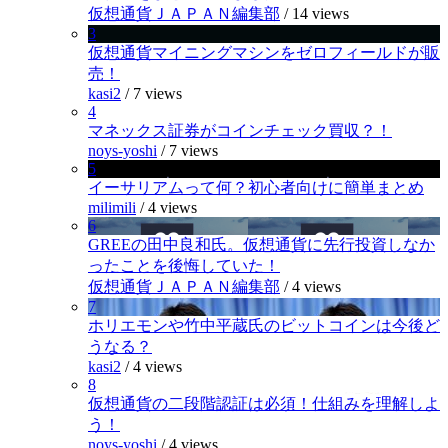
仮想通貨ＪＡＰＡＮ編集部
/
14 views
3
仮想通貨マイニングマシンをゼロフィールドが販
売！
kasi2
/
7 views
4
マネックス証券がコインチェック買収？！
noys-yoshi
/
7 views
5
イーサリアムって何？初心者向けに簡単まとめ
milimili
/
4 views
6
GREEの田中良和氏。仮想通貨に先行投資しなか
ったことを後悔していた！
仮想通貨ＪＡＰＡＮ編集部
/
4 views
7
ホリエモンや竹中平蔵氏のビットコインは今後ど
うなる？
kasi2
/
4 views
8
仮想通貨の二段階認証は必須！仕組みを理解しよ
う！
noys-yoshi
/
4 views