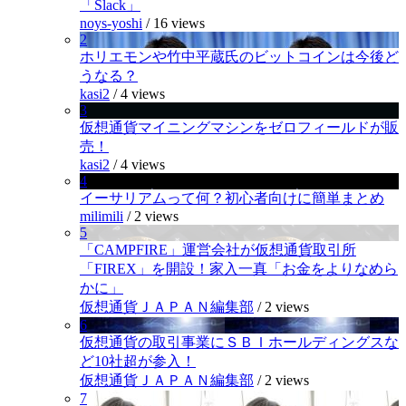
「Slack」
noys-yoshi
/
16 views
2
ホリエモンや竹中平蔵氏のビットコインは今後ど
うなる？
kasi2
/
4 views
3
仮想通貨マイニングマシンをゼロフィールドが販
売！
kasi2
/
4 views
4
イーサリアムって何？初心者向けに簡単まとめ
milimili
/
2 views
5
「CAMPFIRE」運営会社が仮想通貨取引所
「FIREX」を開設！家入一真「お金をよりなめら
かに」
仮想通貨ＪＡＰＡＮ編集部
/
2 views
6
仮想通貨の取引事業にＳＢＩホールディングスな
ど10社超が参入！
仮想通貨ＪＡＰＡＮ編集部
/
2 views
7