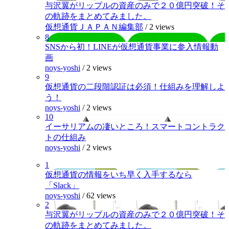
与沢翼がリップルの資産のみで２０億円突破！そ
の軌跡をまとめてみました。
仮想通貨ＪＡＰＡＮ編集部
/
2 views
8
SNSから初！LINEが仮想通貨事業に参入情報動
画
noys-yoshi
/
2 views
9
仮想通貨の二段階認証は必須！仕組みを理解しよ
う！
noys-yoshi
/
2 views
10
イーサリアムの凄いところ！スマートコントラク
トの仕組み
noys-yoshi
/
2 views
1
仮想通貨の情報をいち早く入手するなら
「Slack」
noys-yoshi
/
62 views
2
与沢翼がリップルの資産のみで２０億円突破！そ
の軌跡をまとめてみました。