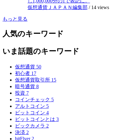
し1,000,000分の1で表記に。
仮想通貨ＪＡＰＡＮ編集部
/
14 views
もっと見る
人気のキーワード
いま話題のキーワード
仮想通貨
50
初心者
17
仮想通貨取引所
15
暗号通貨
8
投資
7
コインチェック
5
アルトコイン
5
ビットコイン
4
ビットコインとは
3
ビックカメラ
2
決済
2
bitFlyer
2