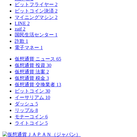
ビットフライヤー
2
ビットコイン決済
2
マイニングマシン
2
LINE
2
zaif
2
国民生活センター
1
詐欺
1
電子マネー
1
仮想通貨 ニュース
65
仮想通貨 投資
30
仮想通貨 法案
2
仮想通貨 税金
3
仮想通貨 交換業者
13
ビットコイン
30
イーサリアム
10
ダッシュ
5
リップル
8
モナーコイン
6
ライトコイン
5