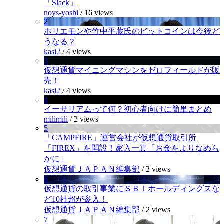
「Slack」
noys-yoshi
/
16 views
2
ホリエモンや竹中平蔵氏のビットコインは今後ど
うなる？
kasi2
/
4 views
3
仮想通貨マイニングマシンをゼロフィールドが販
売！
kasi2
/
4 views
4
イーサリアムって何？初心者向けに簡単まとめ
milimili
/
2 views
5
「CAMPFIRE」運営会社が仮想通貨取引所
「FIREX」を開設！家入一真「お金をよりなめら
かに」
仮想通貨ＪＡＰＡＮ編集部
/
2 views
6
仮想通貨の取引事業にＳＢＩホールディングスな
ど10社超が参入！
仮想通貨ＪＡＰＡＮ編集部
/
2 views
7