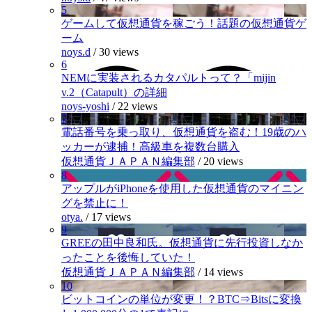
5
ゲームして仮想通貨を稼ごう！話題の仮想通貨ゲ
ーム
noys.d
/
30 views
6
NEMに実装されるカタパルトって？「mijin
v.2（Catapult）の詳細
noys-yoshi
/
22 views
7
電話番号を乗っ取り、仮想通貨を盗む！19歳のハ
ッカーが逮捕！高級車を複数台購入
仮想通貨ＪＡＰＡＮ編集部
/
20 views
8
アップルがiPhoneを使用した仮想通貨のマイニン
グを禁止に！
otya.
/
17 views
9
GREEの田中良和氏。仮想通貨に先行投資しなか
ったことを後悔していた！
仮想通貨ＪＡＰＡＮ編集部
/
14 views
10
ビットコインの単位が変更！？BTC⇒Bitsに変換