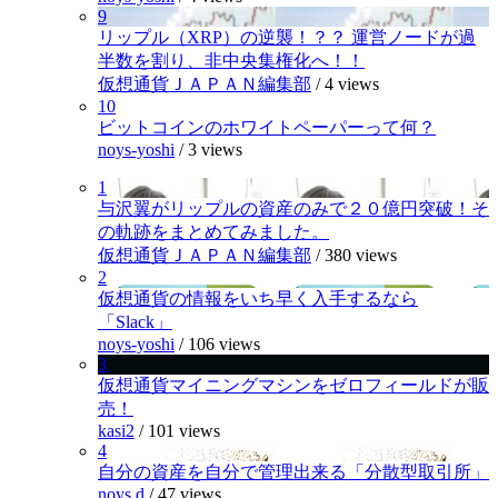
9
リップル（XRP）の逆襲！？？ 運営ノードが過
半数を割り、非中央集権化へ！！
仮想通貨ＪＡＰＡＮ編集部
/
4 views
10
ビットコインのホワイトペーパーって何？
noys-yoshi
/
3 views
1
与沢翼がリップルの資産のみで２０億円突破！そ
の軌跡をまとめてみました。
仮想通貨ＪＡＰＡＮ編集部
/
380 views
2
仮想通貨の情報をいち早く入手するなら
「Slack」
noys-yoshi
/
106 views
3
仮想通貨マイニングマシンをゼロフィールドが販
売！
kasi2
/
101 views
4
自分の資産を自分で管理出来る「分散型取引所」
noys.d
/
47 views