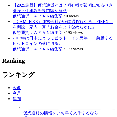
【2025最新】仮想通貨とは？初心者が最初に知るべき
基礎・仕組みを専門家が解説
仮想通貨ＪＡＰＡＮ編集部
/
0 views
「CAMPFIRE」運営会社が仮想通貨取引所「FIREX」
を開設！家入一真「お金をよりなめらかに」
仮想通貨ＪＡＰＡＮ編集部
/
195 views
2017年は日本にとってビットコイン元年！？急騰する
ビットコインの謎に迫る。
仮想通貨ＪＡＰＡＮ編集部
/
173 views
Ranking
ランキング
今週
今月
年間
1
仮想通貨の情報をいち早く入手するなら