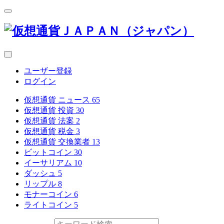
ユーザー登録
ログイン
仮想通貨 ニュース
65
仮想通貨 投資
30
仮想通貨 法案
2
仮想通貨 税金
3
仮想通貨 交換業者
13
ビットコイン
30
イーサリアム
10
ダッシュ
5
リップル
8
モナーコイン
6
ライトコイン
5