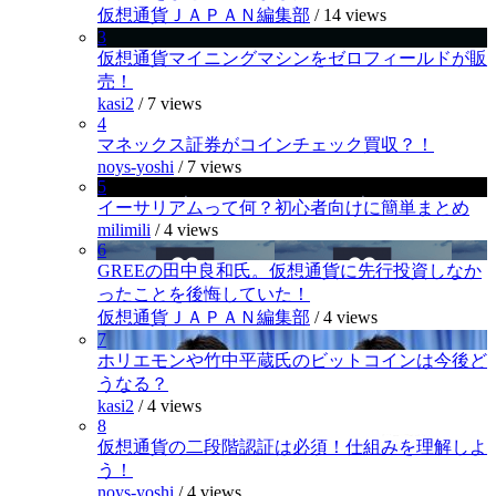
仮想通貨ＪＡＰＡＮ編集部
/
14 views
3
仮想通貨マイニングマシンをゼロフィールドが販
売！
kasi2
/
7 views
4
マネックス証券がコインチェック買収？！
noys-yoshi
/
7 views
5
イーサリアムって何？初心者向けに簡単まとめ
milimili
/
4 views
6
GREEの田中良和氏。仮想通貨に先行投資しなか
ったことを後悔していた！
仮想通貨ＪＡＰＡＮ編集部
/
4 views
7
ホリエモンや竹中平蔵氏のビットコインは今後ど
うなる？
kasi2
/
4 views
8
仮想通貨の二段階認証は必須！仕組みを理解しよ
う！
noys-yoshi
/
4 views