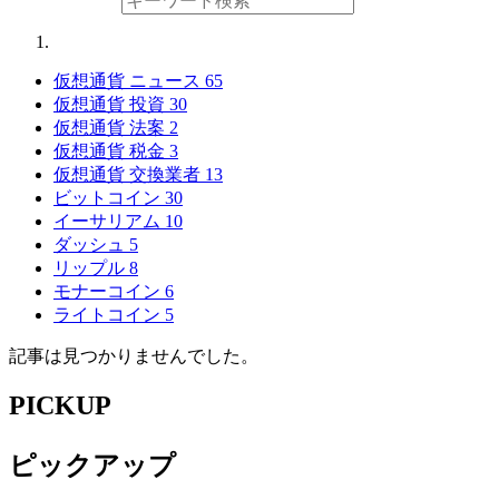
仮想通貨 ニュース
65
仮想通貨 投資
30
仮想通貨 法案
2
仮想通貨 税金
3
仮想通貨 交換業者
13
ビットコイン
30
イーサリアム
10
ダッシュ
5
リップル
8
モナーコイン
6
ライトコイン
5
記事は見つかりませんでした。
PICKUP
ピックアップ