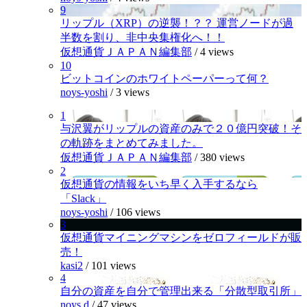
9
リップル（XRP）の逆襲！？？ 運営ノードが過
半数を割り、非中央集権化へ！！
仮想通貨ＪＡＰＡＮ編集部
/
4 views
10
ビットコインのホワイトペーパーって何？
noys-yoshi
/
3 views
1
与沢翼がリップルの資産のみで２０億円突破！そ
の軌跡をまとめてみました。
仮想通貨ＪＡＰＡＮ編集部
/
380 views
2
仮想通貨の情報をいち早く入手するなら
「Slack」
noys-yoshi
/
106 views
3
仮想通貨マイニングマシンをゼロフィールドが販
売！
kasi2
/
101 views
4
自分の資産を自分で管理出来る「分散型取引所」
noys.d
/
47 views