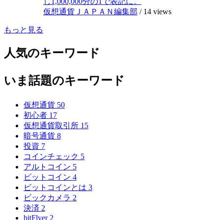
し1,000,000分の1で表記に。
仮想通貨ＪＡＰＡＮ編集部
/
14 views
もっと見る
人気のキーワード
いま話題のキーワード
仮想通貨
50
初心者
17
仮想通貨取引所
15
暗号通貨
8
投資
7
コインチェック
5
アルトコイン
5
ビットコイン
4
ビットコインとは
3
ビックカメラ
2
決済
2
bitFlyer
2