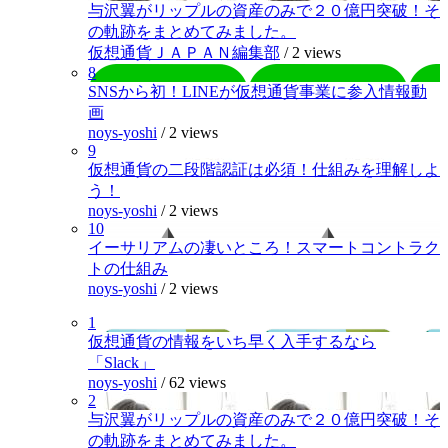
与沢翼がリップルの資産のみで２０億円突破！そ
の軌跡をまとめてみました。
仮想通貨ＪＡＰＡＮ編集部
/
2 views
8
SNSから初！LINEが仮想通貨事業に参入情報動
画
noys-yoshi
/
2 views
9
仮想通貨の二段階認証は必須！仕組みを理解しよ
う！
noys-yoshi
/
2 views
10
イーサリアムの凄いところ！スマートコントラク
トの仕組み
noys-yoshi
/
2 views
1
仮想通貨の情報をいち早く入手するなら
「Slack」
noys-yoshi
/
62 views
2
与沢翼がリップルの資産のみで２０億円突破！そ
の軌跡をまとめてみました。