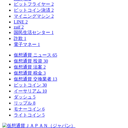
ビットフライヤー
2
ビットコイン決済
2
マイニングマシン
2
LINE
2
zaif
2
国民生活センター
1
詐欺
1
電子マネー
1
仮想通貨 ニュース
65
仮想通貨 投資
30
仮想通貨 法案
2
仮想通貨 税金
3
仮想通貨 交換業者
13
ビットコイン
30
イーサリアム
10
ダッシュ
5
リップル
8
モナーコイン
6
ライトコイン
5