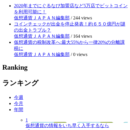
2020年までにぐるなび加盟店など5万店でビットコイン
を利用可能に！
仮想通貨ＪＡＰＡＮ編集部
/
244 views
コインチェックが出金を停止発表！約６５０億円が謎
の出金トラブル？
仮想通貨ＪＡＰＡＮ編集部
/
164 views
仮想通貨の税制改革へ:最大55%から一律20%の分離課
税に
仮想通貨ＪＡＰＡＮ編集部
/
0 views
Ranking
ランキング
今週
今月
年間
1
仮想通貨の情報をいち早く入手するなら