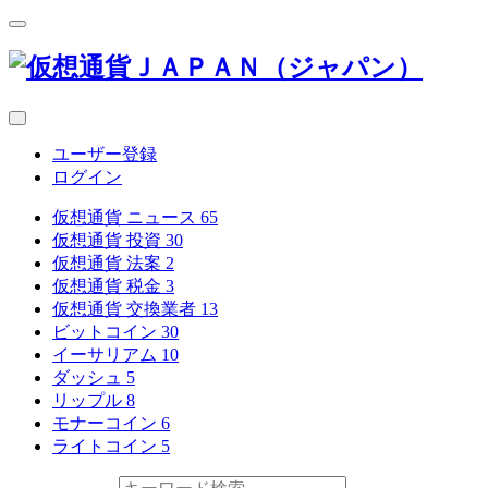
ユーザー登録
ログイン
仮想通貨 ニュース
65
仮想通貨 投資
30
仮想通貨 法案
2
仮想通貨 税金
3
仮想通貨 交換業者
13
ビットコイン
30
イーサリアム
10
ダッシュ
5
リップル
8
モナーコイン
6
ライトコイン
5