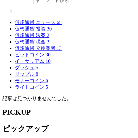
仮想通貨 ニュース
65
仮想通貨 投資
30
仮想通貨 法案
2
仮想通貨 税金
3
仮想通貨 交換業者
13
ビットコイン
30
イーサリアム
10
ダッシュ
5
リップル
8
モナーコイン
6
ライトコイン
5
記事は見つかりませんでした。
PICKUP
ピックアップ