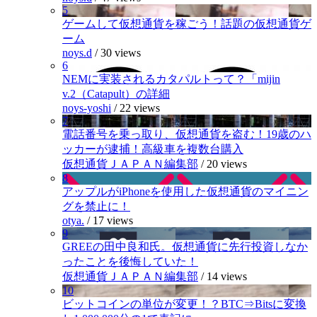
5
ゲームして仮想通貨を稼ごう！話題の仮想通貨ゲ
ーム
noys.d
/
30 views
6
NEMに実装されるカタパルトって？「mijin
v.2（Catapult）の詳細
noys-yoshi
/
22 views
7
電話番号を乗っ取り、仮想通貨を盗む！19歳のハ
ッカーが逮捕！高級車を複数台購入
仮想通貨ＪＡＰＡＮ編集部
/
20 views
8
アップルがiPhoneを使用した仮想通貨のマイニン
グを禁止に！
otya.
/
17 views
9
GREEの田中良和氏。仮想通貨に先行投資しなか
ったことを後悔していた！
仮想通貨ＪＡＰＡＮ編集部
/
14 views
10
ビットコインの単位が変更！？BTC⇒Bitsに変換