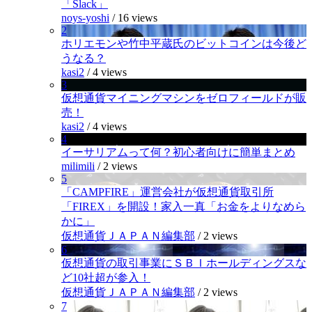
「Slack」
noys-yoshi
/
16 views
2
ホリエモンや竹中平蔵氏のビットコインは今後ど
うなる？
kasi2
/
4 views
3
仮想通貨マイニングマシンをゼロフィールドが販
売！
kasi2
/
4 views
4
イーサリアムって何？初心者向けに簡単まとめ
milimili
/
2 views
5
「CAMPFIRE」運営会社が仮想通貨取引所
「FIREX」を開設！家入一真「お金をよりなめら
かに」
仮想通貨ＪＡＰＡＮ編集部
/
2 views
6
仮想通貨の取引事業にＳＢＩホールディングスな
ど10社超が参入！
仮想通貨ＪＡＰＡＮ編集部
/
2 views
7