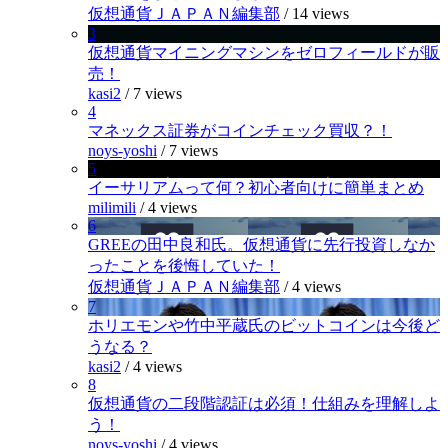
仮想通貨ＪＡＰＡＮ編集部
/
14 views
3
仮想通貨マイニングマシンをゼロフィールドが販
売！
kasi2
/
7 views
4
マネックス証券がコインチェック買収？！
noys-yoshi
/
7 views
5
イーサリアムって何？初心者向けに簡単まとめ
milimili
/
4 views
6
GREEの田中良和氏。仮想通貨に先行投資しなか
ったことを後悔していた！
仮想通貨ＪＡＰＡＮ編集部
/
4 views
7
ホリエモンや竹中平蔵氏のビットコインは今後ど
うなる？
kasi2
/
4 views
8
仮想通貨の二段階認証は必須！仕組みを理解しよ
う！
noys-yoshi
/
4 views