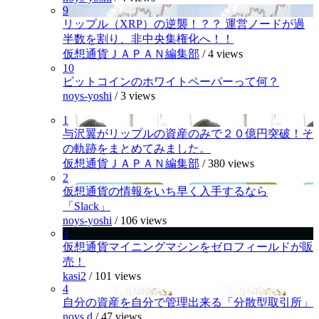
9
リップル（XRP）の逆襲！？？ 運営ノードが過
半数を割り、非中央集権化へ！！
仮想通貨ＪＡＰＡＮ編集部
/
4 views
10
ビットコインのホワイトペーパーって何？
noys-yoshi
/
3 views
1
与沢翼がリップルの資産のみで２０億円突破！そ
の軌跡をまとめてみました。
仮想通貨ＪＡＰＡＮ編集部
/
380 views
2
仮想通貨の情報をいち早く入手するなら
「Slack」
noys-yoshi
/
106 views
3
仮想通貨マイニングマシンをゼロフィールドが販
売！
kasi2
/
101 views
4
自分の資産を自分で管理出来る「分散型取引所」
noys.d
/
47 views