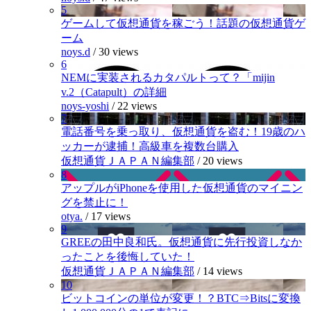
5
ゲームして仮想通貨を稼ごう！話題の仮想通貨ゲ
ーム
noys.d
/
30 views
6
NEMに実装されるカタパルトって？「mijin
v.2（Catapult）の詳細
noys-yoshi
/
22 views
7
電話番号を乗っ取り、仮想通貨を盗む！19歳のハ
ッカーが逮捕！高級車を複数台購入
仮想通貨ＪＡＰＡＮ編集部
/
20 views
8
アップルがiPhoneを使用した仮想通貨のマイニン
グを禁止に！
otya.
/
17 views
9
GREEの田中良和氏。仮想通貨に先行投資しなか
ったことを後悔していた！
仮想通貨ＪＡＰＡＮ編集部
/
14 views
10
ビットコインの単位が変更！？BTC⇒Bitsに変換