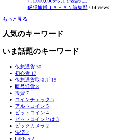
し1,000,000分の1で表記に。
仮想通貨ＪＡＰＡＮ編集部
/
14 views
もっと見る
人気のキーワード
いま話題のキーワード
仮想通貨
50
初心者
17
仮想通貨取引所
15
暗号通貨
8
投資
7
コインチェック
5
アルトコイン
5
ビットコイン
4
ビットコインとは
3
ビックカメラ
2
決済
2
bitFlyer
2