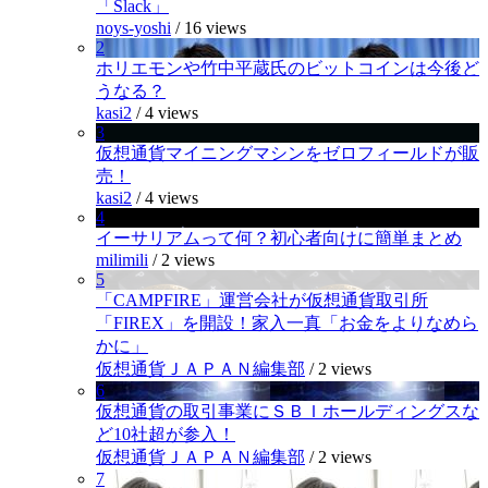
「Slack」
noys-yoshi
/
16 views
2
ホリエモンや竹中平蔵氏のビットコインは今後ど
うなる？
kasi2
/
4 views
3
仮想通貨マイニングマシンをゼロフィールドが販
売！
kasi2
/
4 views
4
イーサリアムって何？初心者向けに簡単まとめ
milimili
/
2 views
5
「CAMPFIRE」運営会社が仮想通貨取引所
「FIREX」を開設！家入一真「お金をよりなめら
かに」
仮想通貨ＪＡＰＡＮ編集部
/
2 views
6
仮想通貨の取引事業にＳＢＩホールディングスな
ど10社超が参入！
仮想通貨ＪＡＰＡＮ編集部
/
2 views
7