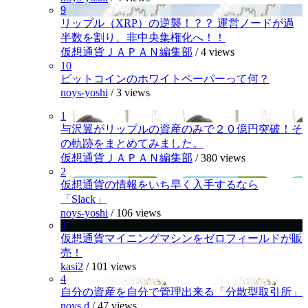
9
リップル（XRP）の逆襲！？？ 運営ノードが過
半数を割り、非中央集権化へ！！
仮想通貨ＪＡＰＡＮ編集部
/
4 views
10
ビットコインのホワイトペーパーって何？
noys-yoshi
/
3 views
1
与沢翼がリップルの資産のみで２０億円突破！そ
の軌跡をまとめてみました。
仮想通貨ＪＡＰＡＮ編集部
/
380 views
2
仮想通貨の情報をいち早く入手するなら
「Slack」
noys-yoshi
/
106 views
3
仮想通貨マイニングマシンをゼロフィールドが販
売！
kasi2
/
101 views
4
自分の資産を自分で管理出来る「分散型取引所」
noys.d
/
47 views