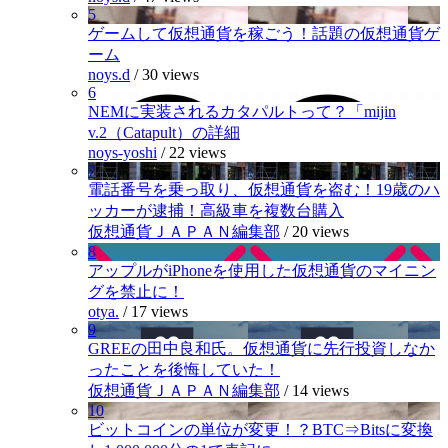
5
ゲームして仮想通貨を稼ごう！話題の仮想通貨ゲ
ーム
noys.d
/
30 views
6
NEMに実装されるカタパルトって？「mijin
v.2（Catapult）の詳細
noys-yoshi
/
22 views
7
電話番号を乗っ取り、仮想通貨を盗む！19歳のハ
ッカーが逮捕！高級車を複数台購入
仮想通貨ＪＡＰＡＮ編集部
/
20 views
8
アップルがiPhoneを使用した仮想通貨のマイニン
グを禁止に！
otya.
/
17 views
9
GREEの田中良和氏。仮想通貨に先行投資しなか
ったことを後悔していた！
仮想通貨ＪＡＰＡＮ編集部
/
14 views
10
ビットコインの単位が変更！？BTC⇒Bitsに変換