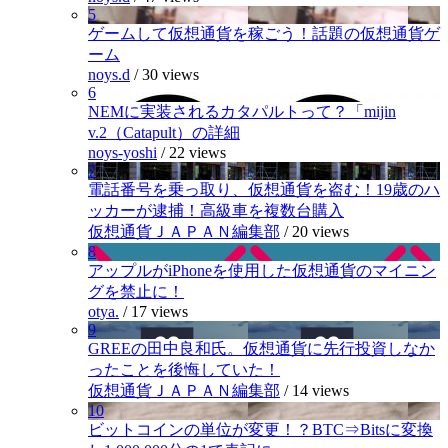
5
ゲームして仮想通貨を稼ごう！話題の仮想通貨ゲ
ーム
noys.d
/
30 views
6
NEMに実装されるカタパルトって？「mijin
v.2（Catapult）の詳細
noys-yoshi
/
22 views
7
電話番号を乗っ取り、仮想通貨を盗む！19歳のハ
ッカーが逮捕！高級車を複数台購入
仮想通貨ＪＡＰＡＮ編集部
/
20 views
8
アップルがiPhoneを使用した仮想通貨のマイニン
グを禁止に！
otya.
/
17 views
9
GREEの田中良和氏。仮想通貨に先行投資しなか
ったことを後悔していた！
仮想通貨ＪＡＰＡＮ編集部
/
14 views
10
ビットコインの単位が変更！？BTC⇒Bitsに変換