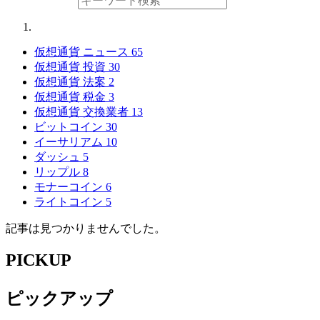
仮想通貨 ニュース
65
仮想通貨 投資
30
仮想通貨 法案
2
仮想通貨 税金
3
仮想通貨 交換業者
13
ビットコイン
30
イーサリアム
10
ダッシュ
5
リップル
8
モナーコイン
6
ライトコイン
5
記事は見つかりませんでした。
PICKUP
ピックアップ