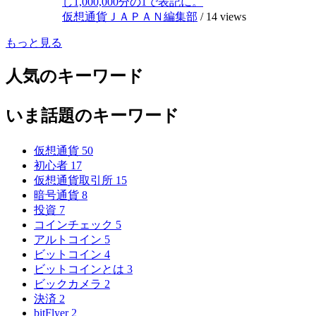
し1,000,000分の1で表記に。
仮想通貨ＪＡＰＡＮ編集部
/
14 views
もっと見る
人気のキーワード
いま話題のキーワード
仮想通貨
50
初心者
17
仮想通貨取引所
15
暗号通貨
8
投資
7
コインチェック
5
アルトコイン
5
ビットコイン
4
ビットコインとは
3
ビックカメラ
2
決済
2
bitFlyer
2