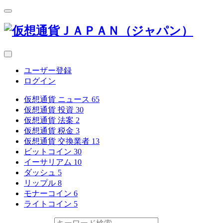
ユーザー登録
ログイン
仮想通貨 ニュース
65
仮想通貨 投資
30
仮想通貨 法案
2
仮想通貨 税金
3
仮想通貨 交換業者
13
ビットコイン
30
イーサリアム
10
ダッシュ
5
リップル
8
モナーコイン
6
ライトコイン
5