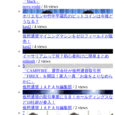
「Slack」
noys-yoshi
/
16 views
2
ホリエモンや竹中平蔵氏のビットコインは今後ど
うなる？
kasi2
/
4 views
3
仮想通貨マイニングマシンをゼロフィールドが販
売！
kasi2
/
4 views
4
イーサリアムって何？初心者向けに簡単まとめ
milimili
/
2 views
5
「CAMPFIRE」運営会社が仮想通貨取引所
「FIREX」を開設！家入一真「お金をよりなめら
かに」
仮想通貨ＪＡＰＡＮ編集部
/
2 views
6
仮想通貨の取引事業にＳＢＩホールディングスな
ど10社超が参入！
仮想通貨ＪＡＰＡＮ編集部
/
2 views
7