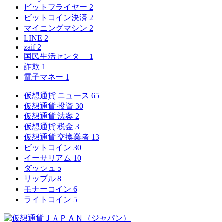
ビットフライヤー
2
ビットコイン決済
2
マイニングマシン
2
LINE
2
zaif
2
国民生活センター
1
詐欺
1
電子マネー
1
仮想通貨 ニュース
65
仮想通貨 投資
30
仮想通貨 法案
2
仮想通貨 税金
3
仮想通貨 交換業者
13
ビットコイン
30
イーサリアム
10
ダッシュ
5
リップル
8
モナーコイン
6
ライトコイン
5