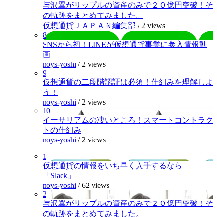
与沢翼がリップルの資産のみで２０億円突破！そ
の軌跡をまとめてみました。
仮想通貨ＪＡＰＡＮ編集部
/
2 views
8
SNSから初！LINEが仮想通貨事業に参入情報動
画
noys-yoshi
/
2 views
9
仮想通貨の二段階認証は必須！仕組みを理解しよ
う！
noys-yoshi
/
2 views
10
イーサリアムの凄いところ！スマートコントラク
トの仕組み
noys-yoshi
/
2 views
1
仮想通貨の情報をいち早く入手するなら
「Slack」
noys-yoshi
/
62 views
2
与沢翼がリップルの資産のみで２０億円突破！そ
の軌跡をまとめてみました。