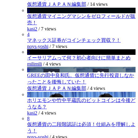
仮想通貨ＪＡＰＡＮ編集部
/
14 views
3
仮想通貨マイニングマシンをゼロフィールドが販
売！
kasi2
/
7 views
4
マネックス証券がコインチェック買収？！
noys-yoshi
/
7 views
5
イーサリアムって何？初心者向けに簡単まとめ
milimili
/
4 views
6
GREEの田中良和氏。仮想通貨に先行投資しなか
ったことを後悔していた！
仮想通貨ＪＡＰＡＮ編集部
/
4 views
7
ホリエモンや竹中平蔵氏のビットコインは今後ど
うなる？
kasi2
/
4 views
8
仮想通貨の二段階認証は必須！仕組みを理解しよ
う！
noys-yoshi
/
4 views