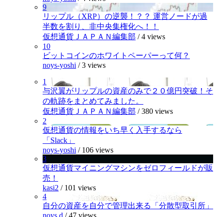
9
リップル（XRP）の逆襲！？？ 運営ノードが過
半数を割り、非中央集権化へ！！
仮想通貨ＪＡＰＡＮ編集部
/
4 views
10
ビットコインのホワイトペーパーって何？
noys-yoshi
/
3 views
1
与沢翼がリップルの資産のみで２０億円突破！そ
の軌跡をまとめてみました。
仮想通貨ＪＡＰＡＮ編集部
/
380 views
2
仮想通貨の情報をいち早く入手するなら
「Slack」
noys-yoshi
/
106 views
3
仮想通貨マイニングマシンをゼロフィールドが販
売！
kasi2
/
101 views
4
自分の資産を自分で管理出来る「分散型取引所」
noys.d
/
47 views