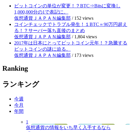
ビットコインの単位が変更！？BTC⇒Bitsに変換し
1,000,000分の1で表記に。
仮想通貨ＪＡＰＡＮ編集部
/
152 views
コインチェックでトラブル発生！１BTC＝90万円超え
る！？サーバー落ち直後のまとめ
仮想通貨ＪＡＰＡＮ編集部
/
1,804 views
2017年は日本にとってビットコイン元年！？急騰する
ビットコインの謎に迫る。
仮想通貨ＪＡＰＡＮ編集部
/
173 views
Ranking
ランキング
今週
今月
年間
1
仮想通貨の情報をいち早く入手するなら