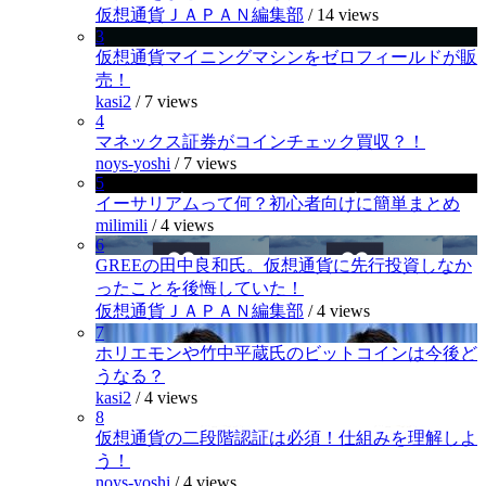
仮想通貨ＪＡＰＡＮ編集部
/
14 views
3
仮想通貨マイニングマシンをゼロフィールドが販
売！
kasi2
/
7 views
4
マネックス証券がコインチェック買収？！
noys-yoshi
/
7 views
5
イーサリアムって何？初心者向けに簡単まとめ
milimili
/
4 views
6
GREEの田中良和氏。仮想通貨に先行投資しなか
ったことを後悔していた！
仮想通貨ＪＡＰＡＮ編集部
/
4 views
7
ホリエモンや竹中平蔵氏のビットコインは今後ど
うなる？
kasi2
/
4 views
8
仮想通貨の二段階認証は必須！仕組みを理解しよ
う！
noys-yoshi
/
4 views