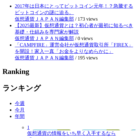
2017年は日本にとってビットコイン元年！？急騰する
ビットコインの謎に迫る。
仮想通貨ＪＡＰＡＮ編集部
/
173 views
【2025最新】仮想通貨とは？初心者が最初に知るべき
基礎・仕組みを専門家が解説
仮想通貨ＪＡＰＡＮ編集部
/
0 views
「CAMPFIRE」運営会社が仮想通貨取引所「FIREX」
を開設！家入一真「お金をよりなめらかに」
仮想通貨ＪＡＰＡＮ編集部
/
195 views
Ranking
ランキング
今週
今月
年間
1
仮想通貨の情報をいち早く入手するなら