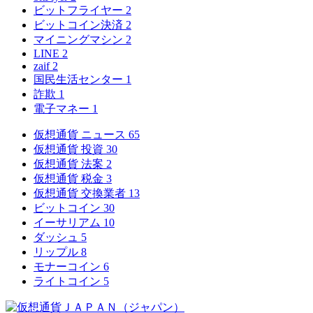
ビットフライヤー
2
ビットコイン決済
2
マイニングマシン
2
LINE
2
zaif
2
国民生活センター
1
詐欺
1
電子マネー
1
仮想通貨 ニュース
65
仮想通貨 投資
30
仮想通貨 法案
2
仮想通貨 税金
3
仮想通貨 交換業者
13
ビットコイン
30
イーサリアム
10
ダッシュ
5
リップル
8
モナーコイン
6
ライトコイン
5