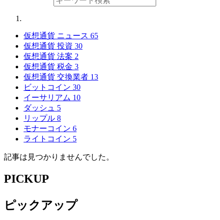
仮想通貨 ニュース
65
仮想通貨 投資
30
仮想通貨 法案
2
仮想通貨 税金
3
仮想通貨 交換業者
13
ビットコイン
30
イーサリアム
10
ダッシュ
5
リップル
8
モナーコイン
6
ライトコイン
5
記事は見つかりませんでした。
PICKUP
ピックアップ