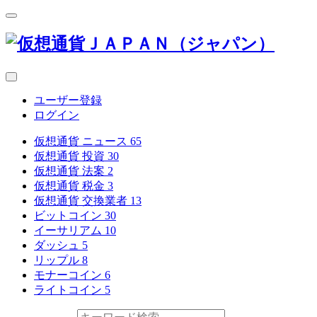
ユーザー登録
ログイン
仮想通貨 ニュース
65
仮想通貨 投資
30
仮想通貨 法案
2
仮想通貨 税金
3
仮想通貨 交換業者
13
ビットコイン
30
イーサリアム
10
ダッシュ
5
リップル
8
モナーコイン
6
ライトコイン
5