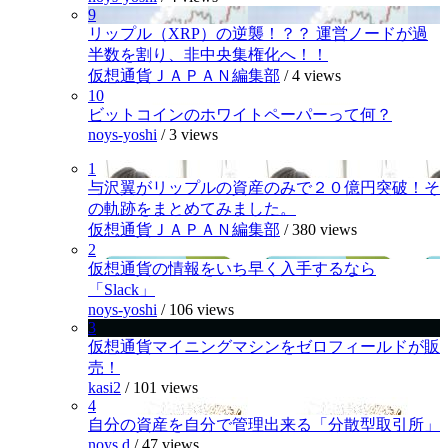
9
リップル（XRP）の逆襲！？？ 運営ノードが過
半数を割り、非中央集権化へ！！
仮想通貨ＪＡＰＡＮ編集部
/
4 views
10
ビットコインのホワイトペーパーって何？
noys-yoshi
/
3 views
1
与沢翼がリップルの資産のみで２０億円突破！そ
の軌跡をまとめてみました。
仮想通貨ＪＡＰＡＮ編集部
/
380 views
2
仮想通貨の情報をいち早く入手するなら
「Slack」
noys-yoshi
/
106 views
3
仮想通貨マイニングマシンをゼロフィールドが販
売！
kasi2
/
101 views
4
自分の資産を自分で管理出来る「分散型取引所」
noys.d
/
47 views