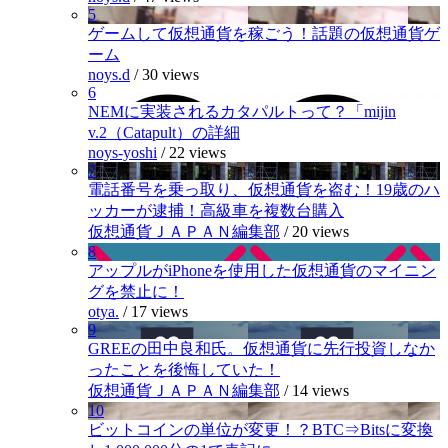
5
ゲームして仮想通貨を稼ごう！話題の仮想通貨ゲ
ーム
noys.d
/
30 views
6
NEMに実装されるカタパルトって？「mijin
v.2（Catapult）の詳細
noys-yoshi
/
22 views
7
電話番号を乗っ取り、仮想通貨を盗む！19歳のハ
ッカーが逮捕！高級車を複数台購入
仮想通貨ＪＡＰＡＮ編集部
/
20 views
8
アップルがiPhoneを使用した仮想通貨のマイニン
グを禁止に！
otya.
/
17 views
9
GREEの田中良和氏。仮想通貨に先行投資しなか
ったことを後悔していた！
仮想通貨ＪＡＰＡＮ編集部
/
14 views
10
ビットコインの単位が変更！？BTC⇒Bitsに変換