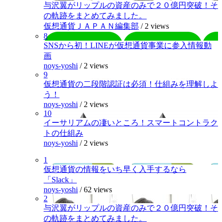
与沢翼がリップルの資産のみで２０億円突破！そ
の軌跡をまとめてみました。
仮想通貨ＪＡＰＡＮ編集部
/
2 views
8
SNSから初！LINEが仮想通貨事業に参入情報動
画
noys-yoshi
/
2 views
9
仮想通貨の二段階認証は必須！仕組みを理解しよ
う！
noys-yoshi
/
2 views
10
イーサリアムの凄いところ！スマートコントラク
トの仕組み
noys-yoshi
/
2 views
1
仮想通貨の情報をいち早く入手するなら
「Slack」
noys-yoshi
/
62 views
2
与沢翼がリップルの資産のみで２０億円突破！そ
の軌跡をまとめてみました。