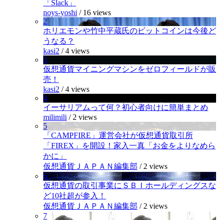
「Slack」
noys-yoshi
/
16 views
2
ホリエモンや竹中平蔵氏のビットコインは今後ど
うなる？
kasi2
/
4 views
3
仮想通貨マイニングマシンをゼロフィールドが販
売！
kasi2
/
4 views
4
イーサリアムって何？初心者向けに簡単まとめ
milimili
/
2 views
5
「CAMPFIRE」運営会社が仮想通貨取引所
「FIREX」を開設！家入一真「お金をよりなめら
かに」
仮想通貨ＪＡＰＡＮ編集部
/
2 views
6
仮想通貨の取引事業にＳＢＩホールディングスな
ど10社超が参入！
仮想通貨ＪＡＰＡＮ編集部
/
2 views
7