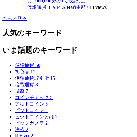
し1,000,000分の1で表記に。
仮想通貨ＪＡＰＡＮ編集部
/
14 views
もっと見る
人気のキーワード
いま話題のキーワード
仮想通貨
50
初心者
17
仮想通貨取引所
15
暗号通貨
8
投資
7
コインチェック
5
アルトコイン
5
ビットコイン
4
ビットコインとは
3
ビックカメラ
2
決済
2
bitFlyer
2