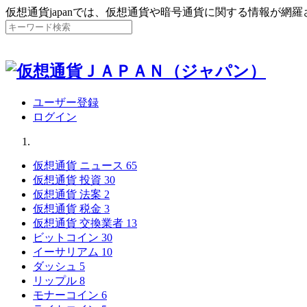
仮想通貨japanでは、仮想通貨や暗号通貨に関する情報が網
ユーザー登録
ログイン
仮想通貨 ニュース
65
仮想通貨 投資
30
仮想通貨 法案
2
仮想通貨 税金
3
仮想通貨 交換業者
13
ビットコイン
30
イーサリアム
10
ダッシュ
5
リップル
8
モナーコイン
6