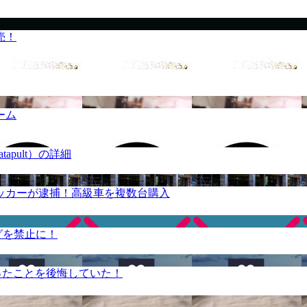
売！
ーム
apult）の詳細
ッカーが逮捕！高級車を複数台購入
グを禁止に！
ったことを後悔していた！