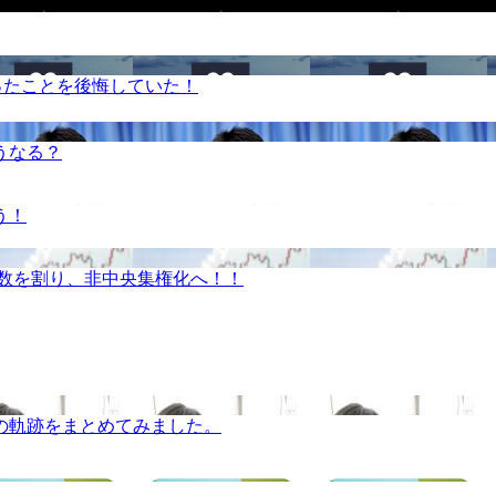
ったことを後悔していた！
うなる？
う！
半数を割り、非中央集権化へ！！
の軌跡をまとめてみました。