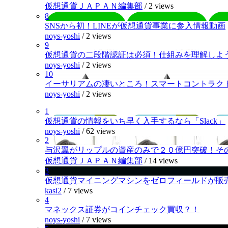
仮想通貨ＪＡＰＡＮ編集部
/
2 views
8
SNSから初！LINEが仮想通貨事業に参入情報動画
noys-yoshi
/
2 views
9
仮想通貨の二段階認証は必須！仕組みを理解しよ
noys-yoshi
/
2 views
10
イーサリアムの凄いところ！スマートコントラク
noys-yoshi
/
2 views
1
仮想通貨の情報をいち早く入手するなら「Slack」
noys-yoshi
/
62 views
2
与沢翼がリップルの資産のみで２０億円突破！そ
仮想通貨ＪＡＰＡＮ編集部
/
14 views
3
仮想通貨マイニングマシンをゼロフィールドが販
kasi2
/
7 views
4
マネックス証券がコインチェック買収？！
noys-yoshi
/
7 views