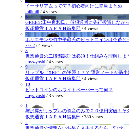
5
イーサリアムって何？初心者向けに簡単まとめ
milimili
/
4 views
6
GREEの田中良和氏。仮想通貨に先行投資しなか
仮想通貨ＪＡＰＡＮ編集部
/
4 views
7
ホリエモンや竹中平蔵氏のビットコインは今後ど
kasi2
/
4 views
8
仮想通貨の二段階認証は必須！仕組みを理解しよ
noys-yoshi
/
4 views
9
リップル（XRP）の逆襲！？？ 運営ノードが過
仮想通貨ＪＡＰＡＮ編集部
/
4 views
10
ビットコインのホワイトペーパーって何？
noys-yoshi
/
3 views
1
与沢翼がリップルの資産のみで２０億円突破！そ
仮想通貨ＪＡＰＡＮ編集部
/
380 views
2
仮想通貨の情報をいち早く入手するなら「Slack」