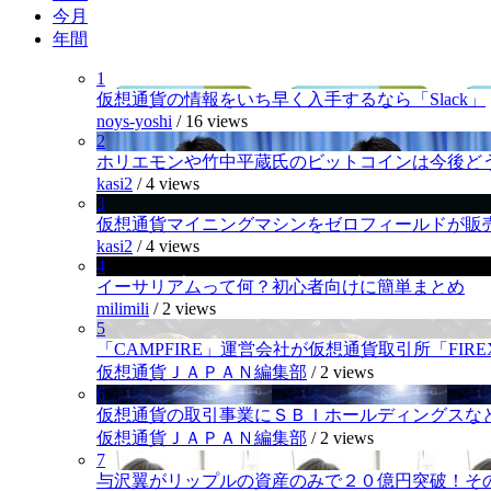
今月
年間
1
仮想通貨の情報をいち早く入手するなら「Slack」
noys-yoshi
/
16 views
2
ホリエモンや竹中平蔵氏のビットコインは今後ど
kasi2
/
4 views
3
仮想通貨マイニングマシンをゼロフィールドが販
kasi2
/
4 views
4
イーサリアムって何？初心者向けに簡単まとめ
milimili
/
2 views
5
「CAMPFIRE」運営会社が仮想通貨取引所「FI
仮想通貨ＪＡＰＡＮ編集部
/
2 views
6
仮想通貨の取引事業にＳＢＩホールディングスなど
仮想通貨ＪＡＰＡＮ編集部
/
2 views
7
与沢翼がリップルの資産のみで２０億円突破！そ