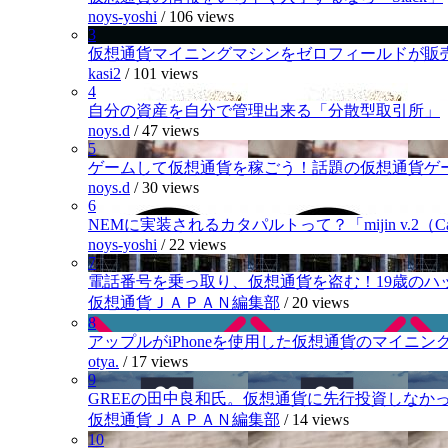
noys-yoshi
/
106 views
3
仮想通貨マイニングマシンをゼロフィールドが販
kasi2
/
101 views
4
自分の資産を自分で管理出来る「分散型取引所」
noys.d
/
47 views
5
ゲームして仮想通貨を稼ごう！話題の仮想通貨ゲ
noys.d
/
30 views
6
NEMに実装されるカタパルトって？「mijin v.2（Cat
noys-yoshi
/
22 views
7
電話番号を乗っ取り、仮想通貨を盗む！19歳のハ
仮想通貨ＪＡＰＡＮ編集部
/
20 views
8
アップルがiPhoneを使用した仮想通貨のマイニン
otya.
/
17 views
9
GREEの田中良和氏。仮想通貨に先行投資しなか
仮想通貨ＪＡＰＡＮ編集部
/
14 views
10