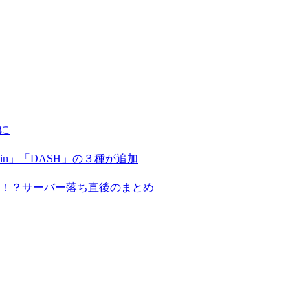
に
coin」「DASH」の３種が追加
る！？サーバー落ち直後のまとめ