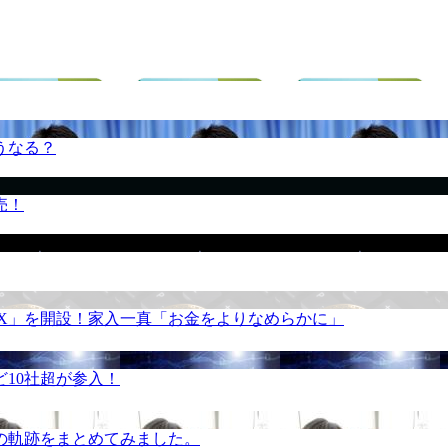
うなる？
売！
REX」を開設！家入一真「お金をよりなめらかに」
10社超が参入！
の軌跡をまとめてみました。