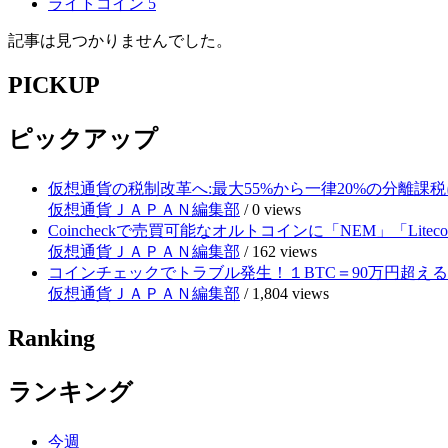
ライトコイン
5
記事は見つかりませんでした。
PICKUP
ピックアップ
仮想通貨の税制改革へ:最大55%から一律20%の分離課税
仮想通貨ＪＡＰＡＮ編集部
/
0 views
Coincheckで売買可能なオルトコインに「NEM」「Lite
仮想通貨ＪＡＰＡＮ編集部
/
162 views
コインチェックでトラブル発生！１BTC＝90万円超え
仮想通貨ＪＡＰＡＮ編集部
/
1,804 views
Ranking
ランキング
今週