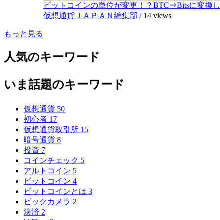
ビットコインの単位が変更！？BTC⇒Bitsに変換し1,
仮想通貨ＪＡＰＡＮ編集部
/
14 views
もっと見る
人気のキーワード
いま話題のキーワード
仮想通貨
50
初心者
17
仮想通貨取引所
15
暗号通貨
8
投資
7
コインチェック
5
アルトコイン
5
ビットコイン
4
ビットコインとは
3
ビックカメラ
2
決済
2