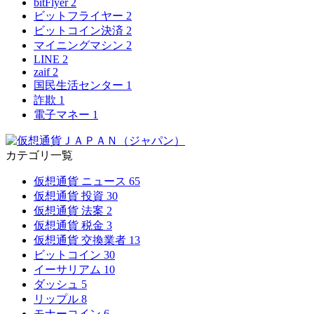
bitFlyer
2
ビットフライヤー
2
ビットコイン決済
2
マイニングマシン
2
LINE
2
zaif
2
国民生活センター
1
詐欺
1
電子マネー
1
カテゴリ一覧
仮想通貨 ニュース
65
仮想通貨 投資
30
仮想通貨 法案
2
仮想通貨 税金
3
仮想通貨 交換業者
13
ビットコイン
30
イーサリアム
10
ダッシュ
5
リップル
8
モナーコイン
6