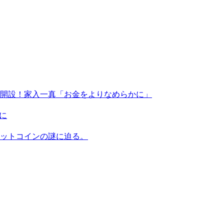
X」を開設！家入一真「お金をよりなめらかに」
に
ビットコインの謎に迫る。