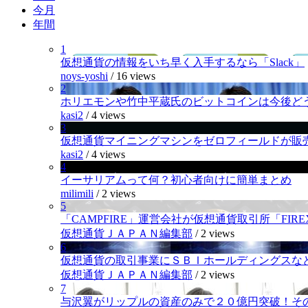
今月
年間
1
仮想通貨の情報をいち早く入手するなら「Slack」
noys-yoshi
/
16 views
2
ホリエモンや竹中平蔵氏のビットコインは今後ど
kasi2
/
4 views
3
仮想通貨マイニングマシンをゼロフィールドが販
kasi2
/
4 views
4
イーサリアムって何？初心者向けに簡単まとめ
milimili
/
2 views
5
「CAMPFIRE」運営会社が仮想通貨取引所「FI
仮想通貨ＪＡＰＡＮ編集部
/
2 views
6
仮想通貨の取引事業にＳＢＩホールディングスなど
仮想通貨ＪＡＰＡＮ編集部
/
2 views
7
与沢翼がリップルの資産のみで２０億円突破！そ