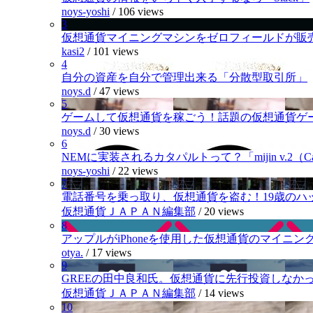
noys-yoshi
/
106 views
3
仮想通貨マイニングマシンをゼロフィールドが販
kasi2
/
101 views
4
自分の資産を自分で管理出来る「分散型取引所」
noys.d
/
47 views
5
ゲームして仮想通貨を稼ごう！話題の仮想通貨ゲ
noys.d
/
30 views
6
NEMに実装されるカタパルトって？「mijin v.2（Cat
noys-yoshi
/
22 views
7
電話番号を乗っ取り、仮想通貨を盗む！19歳のハ
仮想通貨ＪＡＰＡＮ編集部
/
20 views
8
アップルがiPhoneを使用した仮想通貨のマイニン
otya.
/
17 views
9
GREEの田中良和氏。仮想通貨に先行投資しなか
仮想通貨ＪＡＰＡＮ編集部
/
14 views
10