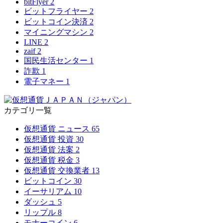
bitFlyer
2
ビットフライヤー
2
ビットコイン決済
2
マイニングマシン
2
LINE
2
zaif
2
国民生活センター
1
詐欺
1
電子マネー
1
カテゴリ一覧
仮想通貨 ニュース
65
仮想通貨 投資
30
仮想通貨 法案
2
仮想通貨 税金
3
仮想通貨 交換業者
13
ビットコイン
30
イーサリアム
10
ダッシュ
5
リップル
8
モナーコイン
6