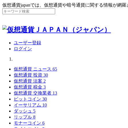
仮想通貨japanでは、仮想通貨や暗号通貨に関する情報が網
ユーザー登録
ログイン
仮想通貨 ニュース
65
仮想通貨 投資
30
仮想通貨 法案
2
仮想通貨 税金
3
仮想通貨 交換業者
13
ビットコイン
30
イーサリアム
10
ダッシュ
5
リップル
8
モナーコイン
6