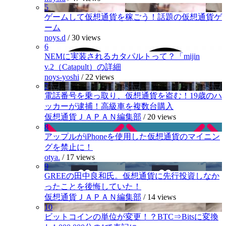
5
ゲームして仮想通貨を稼ごう！話題の仮想通貨ゲ
ーム
noys.d
/
30 views
6
NEMに実装されるカタパルトって？「mijin
v.2（Catapult）の詳細
noys-yoshi
/
22 views
7
電話番号を乗っ取り、仮想通貨を盗む！19歳のハ
ッカーが逮捕！高級車を複数台購入
仮想通貨ＪＡＰＡＮ編集部
/
20 views
8
アップルがiPhoneを使用した仮想通貨のマイニン
グを禁止に！
otya.
/
17 views
9
GREEの田中良和氏。仮想通貨に先行投資しなか
ったことを後悔していた！
仮想通貨ＪＡＰＡＮ編集部
/
14 views
10
ビットコインの単位が変更！？BTC⇒Bitsに変換