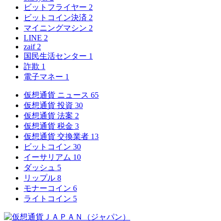
ビットフライヤー
2
ビットコイン決済
2
マイニングマシン
2
LINE
2
zaif
2
国民生活センター
1
詐欺
1
電子マネー
1
仮想通貨 ニュース
65
仮想通貨 投資
30
仮想通貨 法案
2
仮想通貨 税金
3
仮想通貨 交換業者
13
ビットコイン
30
イーサリアム
10
ダッシュ
5
リップル
8
モナーコイン
6
ライトコイン
5