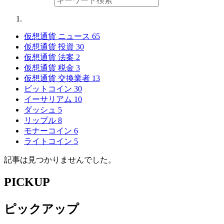
仮想通貨 ニュース
65
仮想通貨 投資
30
仮想通貨 法案
2
仮想通貨 税金
3
仮想通貨 交換業者
13
ビットコイン
30
イーサリアム
10
ダッシュ
5
リップル
8
モナーコイン
6
ライトコイン
5
記事は見つかりませんでした。
PICKUP
ピックアップ