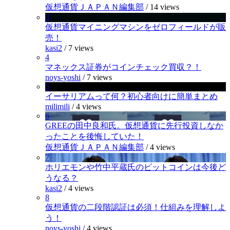
仮想通貨ＪＡＰＡＮ編集部
/
14 views
3
仮想通貨マイニングマシンをゼロフィールドが販
売！
kasi2
/
7 views
4
マネックス証券がコインチェック買収？！
noys-yoshi
/
7 views
5
イーサリアムって何？初心者向けに簡単まとめ
milimili
/
4 views
6
GREEの田中良和氏。仮想通貨に先行投資しなか
ったことを後悔していた！
仮想通貨ＪＡＰＡＮ編集部
/
4 views
7
ホリエモンや竹中平蔵氏のビットコインは今後ど
うなる？
kasi2
/
4 views
8
仮想通貨の二段階認証は必須！仕組みを理解しよ
う！
noys-yoshi
/
4 views