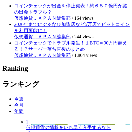
コインチェックが出金を停止発表！約６５０億円が謎
の出金トラブル？
仮想通貨ＪＡＰＡＮ編集部
/
164 views
2020年までにぐるなび加盟店など5万店でビットコイン
を利用可能に！
仮想通貨ＪＡＰＡＮ編集部
/
244 views
コインチェックでトラブル発生！１BTC＝90万円超え
る！？サーバー落ち直後のまとめ
仮想通貨ＪＡＰＡＮ編集部
/
1,804 views
Ranking
ランキング
今週
今月
年間
1
仮想通貨の情報をいち早く入手するなら