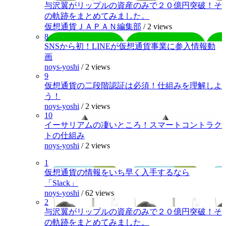
与沢翼がリップルの資産のみで２０億円突破！そ
の軌跡をまとめてみました。
仮想通貨ＪＡＰＡＮ編集部
/
2 views
8
SNSから初！LINEが仮想通貨事業に参入情報動
画
noys-yoshi
/
2 views
9
仮想通貨の二段階認証は必須！仕組みを理解しよ
う！
noys-yoshi
/
2 views
10
イーサリアムの凄いところ！スマートコントラク
トの仕組み
noys-yoshi
/
2 views
1
仮想通貨の情報をいち早く入手するなら
「Slack」
noys-yoshi
/
62 views
2
与沢翼がリップルの資産のみで２０億円突破！そ
の軌跡をまとめてみました。