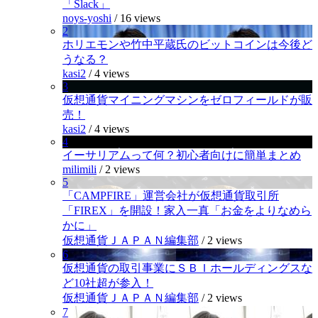
「Slack」
noys-yoshi
/
16 views
2
ホリエモンや竹中平蔵氏のビットコインは今後ど
うなる？
kasi2
/
4 views
3
仮想通貨マイニングマシンをゼロフィールドが販
売！
kasi2
/
4 views
4
イーサリアムって何？初心者向けに簡単まとめ
milimili
/
2 views
5
「CAMPFIRE」運営会社が仮想通貨取引所
「FIREX」を開設！家入一真「お金をよりなめら
かに」
仮想通貨ＪＡＰＡＮ編集部
/
2 views
6
仮想通貨の取引事業にＳＢＩホールディングスな
ど10社超が参入！
仮想通貨ＪＡＰＡＮ編集部
/
2 views
7