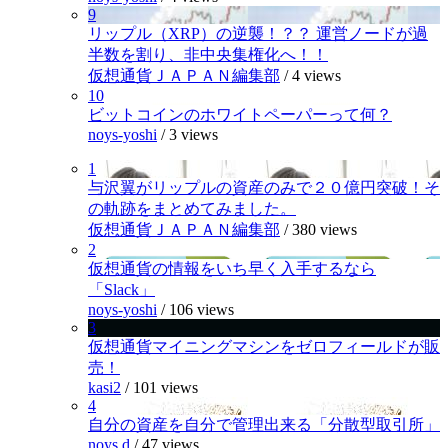
9
リップル（XRP）の逆襲！？？ 運営ノードが過
半数を割り、非中央集権化へ！！
仮想通貨ＪＡＰＡＮ編集部
/
4 views
10
ビットコインのホワイトペーパーって何？
noys-yoshi
/
3 views
1
与沢翼がリップルの資産のみで２０億円突破！そ
の軌跡をまとめてみました。
仮想通貨ＪＡＰＡＮ編集部
/
380 views
2
仮想通貨の情報をいち早く入手するなら
「Slack」
noys-yoshi
/
106 views
3
仮想通貨マイニングマシンをゼロフィールドが販
売！
kasi2
/
101 views
4
自分の資産を自分で管理出来る「分散型取引所」
noys.d
/
47 views