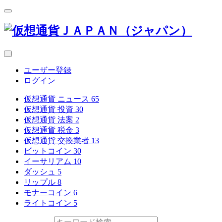
ユーザー登録
ログイン
仮想通貨 ニュース
65
仮想通貨 投資
30
仮想通貨 法案
2
仮想通貨 税金
3
仮想通貨 交換業者
13
ビットコイン
30
イーサリアム
10
ダッシュ
5
リップル
8
モナーコイン
6
ライトコイン
5