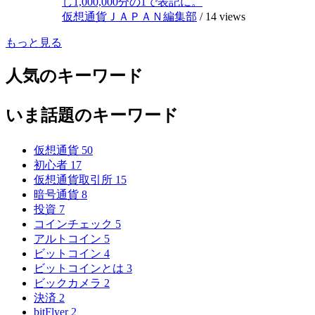
し1,000,000分の1で表記に。
仮想通貨ＪＡＰＡＮ編集部
/
14 views
もっと見る
人気のキーワード
いま話題のキーワード
仮想通貨
50
初心者
17
仮想通貨取引所
15
暗号通貨
8
投資
7
コインチェック
5
アルトコイン
5
ビットコイン
4
ビットコインとは
3
ビックカメラ
2
決済
2
bitFlyer
2