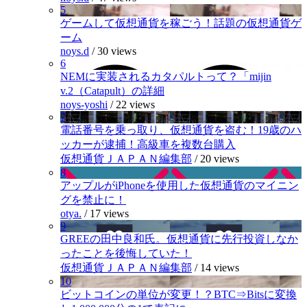
5
ゲームして仮想通貨を稼ごう！話題の仮想通貨ゲ
ーム
noys.d
/
30 views
6
NEMに実装されるカタパルトって？「mijin
v.2（Catapult）の詳細
noys-yoshi
/
22 views
7
電話番号を乗っ取り、仮想通貨を盗む！19歳のハ
ッカーが逮捕！高級車を複数台購入
仮想通貨ＪＡＰＡＮ編集部
/
20 views
8
アップルがiPhoneを使用した仮想通貨のマイニン
グを禁止に！
otya.
/
17 views
9
GREEの田中良和氏。仮想通貨に先行投資しなか
ったことを後悔していた！
仮想通貨ＪＡＰＡＮ編集部
/
14 views
10
ビットコインの単位が変更！？BTC⇒Bitsに変換