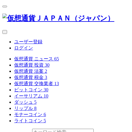
ユーザー登録
ログイン
仮想通貨 ニュース
65
仮想通貨 投資
30
仮想通貨 法案
2
仮想通貨 税金
3
仮想通貨 交換業者
13
ビットコイン
30
イーサリアム
10
ダッシュ
5
リップル
8
モナーコイン
6
ライトコイン
5