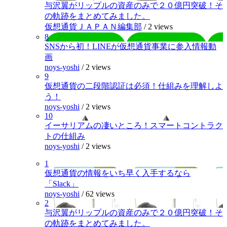
与沢翼がリップルの資産のみで２０億円突破！そ
の軌跡をまとめてみました。
仮想通貨ＪＡＰＡＮ編集部
/
2 views
8
SNSから初！LINEが仮想通貨事業に参入情報動
画
noys-yoshi
/
2 views
9
仮想通貨の二段階認証は必須！仕組みを理解しよ
う！
noys-yoshi
/
2 views
10
イーサリアムの凄いところ！スマートコントラク
トの仕組み
noys-yoshi
/
2 views
1
仮想通貨の情報をいち早く入手するなら
「Slack」
noys-yoshi
/
62 views
2
与沢翼がリップルの資産のみで２０億円突破！そ
の軌跡をまとめてみました。