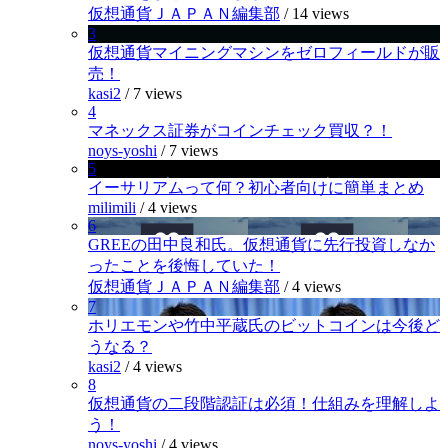
仮想通貨ＪＡＰＡＮ編集部
/
14 views
3
仮想通貨マイニングマシンをゼロフィールドが販
売！
kasi2
/
7 views
4
マネックス証券がコインチェック買収？！
noys-yoshi
/
7 views
5
イーサリアムって何？初心者向けに簡単まとめ
milimili
/
4 views
6
GREEの田中良和氏。仮想通貨に先行投資しなか
ったことを後悔していた！
仮想通貨ＪＡＰＡＮ編集部
/
4 views
7
ホリエモンや竹中平蔵氏のビットコインは今後ど
うなる？
kasi2
/
4 views
8
仮想通貨の二段階認証は必須！仕組みを理解しよ
う！
noys-yoshi
/
4 views