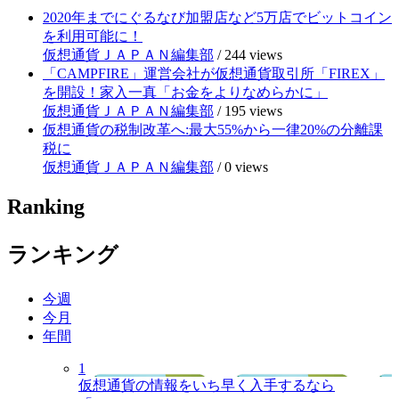
2020年までにぐるなび加盟店など5万店でビットコイン
を利用可能に！
仮想通貨ＪＡＰＡＮ編集部
/
244 views
「CAMPFIRE」運営会社が仮想通貨取引所「FIREX」
を開設！家入一真「お金をよりなめらかに」
仮想通貨ＪＡＰＡＮ編集部
/
195 views
仮想通貨の税制改革へ:最大55%から一律20%の分離課
税に
仮想通貨ＪＡＰＡＮ編集部
/
0 views
Ranking
ランキング
今週
今月
年間
1
仮想通貨の情報をいち早く入手するなら