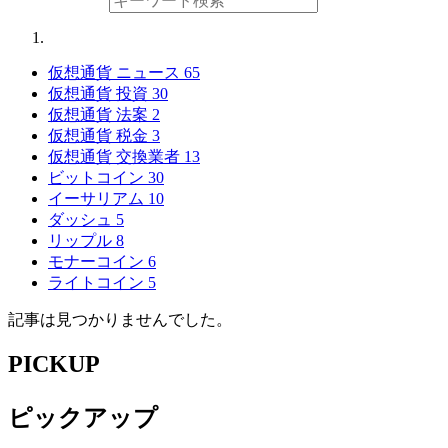
仮想通貨 ニュース
65
仮想通貨 投資
30
仮想通貨 法案
2
仮想通貨 税金
3
仮想通貨 交換業者
13
ビットコイン
30
イーサリアム
10
ダッシュ
5
リップル
8
モナーコイン
6
ライトコイン
5
記事は見つかりませんでした。
PICKUP
ピックアップ