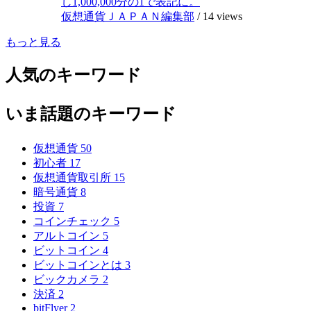
し1,000,000分の1で表記に。
仮想通貨ＪＡＰＡＮ編集部
/
14 views
もっと見る
人気のキーワード
いま話題のキーワード
仮想通貨
50
初心者
17
仮想通貨取引所
15
暗号通貨
8
投資
7
コインチェック
5
アルトコイン
5
ビットコイン
4
ビットコインとは
3
ビックカメラ
2
決済
2
bitFlyer
2