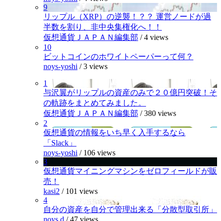
9
リップル（XRP）の逆襲！？？ 運営ノードが過
半数を割り、非中央集権化へ！！
仮想通貨ＪＡＰＡＮ編集部
/
4 views
10
ビットコインのホワイトペーパーって何？
noys-yoshi
/
3 views
1
与沢翼がリップルの資産のみで２０億円突破！そ
の軌跡をまとめてみました。
仮想通貨ＪＡＰＡＮ編集部
/
380 views
2
仮想通貨の情報をいち早く入手するなら
「Slack」
noys-yoshi
/
106 views
3
仮想通貨マイニングマシンをゼロフィールドが販
売！
kasi2
/
101 views
4
自分の資産を自分で管理出来る「分散型取引所」
noys.d
/
47 views