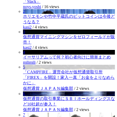
「Slack」
noys-yoshi
/
16 views
2
ホリエモンや竹中平蔵氏のビットコインは今後ど
うなる？
kasi2
/
4 views
3
仮想通貨マイニングマシンをゼロフィールドが販
売！
kasi2
/
4 views
4
イーサリアムって何？初心者向けに簡単まとめ
milimili
/
2 views
5
「CAMPFIRE」運営会社が仮想通貨取引所
「FIREX」を開設！家入一真「お金をよりなめら
かに」
仮想通貨ＪＡＰＡＮ編集部
/
2 views
6
仮想通貨の取引事業にＳＢＩホールディングスな
ど10社超が参入！
仮想通貨ＪＡＰＡＮ編集部
/
2 views
7