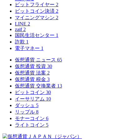
ビットフライヤー
2
ビットコイン決済
2
マイニングマシン
2
LINE
2
zaif
2
国民生活センター
1
詐欺
1
電子マネー
1
仮想通貨 ニュース
65
仮想通貨 投資
30
仮想通貨 法案
2
仮想通貨 税金
3
仮想通貨 交換業者
13
ビットコイン
30
イーサリアム
10
ダッシュ
5
リップル
8
モナーコイン
6
ライトコイン
5