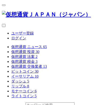
ユーザー登録
ログイン
仮想通貨 ニュース
65
仮想通貨 投資
30
仮想通貨 法案
2
仮想通貨 税金
3
仮想通貨 交換業者
13
ビットコイン
30
イーサリアム
10
ダッシュ
5
リップル
8
モナーコイン
6
ライトコイン
5