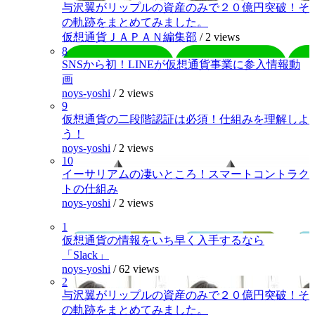
与沢翼がリップルの資産のみで２０億円突破！そ
の軌跡をまとめてみました。
仮想通貨ＪＡＰＡＮ編集部
/
2 views
8
SNSから初！LINEが仮想通貨事業に参入情報動
画
noys-yoshi
/
2 views
9
仮想通貨の二段階認証は必須！仕組みを理解しよ
う！
noys-yoshi
/
2 views
10
イーサリアムの凄いところ！スマートコントラク
トの仕組み
noys-yoshi
/
2 views
1
仮想通貨の情報をいち早く入手するなら
「Slack」
noys-yoshi
/
62 views
2
与沢翼がリップルの資産のみで２０億円突破！そ
の軌跡をまとめてみました。