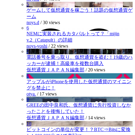
5
ゲームして仮想通貨を稼ごう！話題の仮想通貨ゲ
ーム
noys.d
/
30 views
6
NEMに実装されるカタパルトって？「mijin
v.2（Catapult）の詳細
noys-yoshi
/
22 views
7
電話番号を乗っ取り、仮想通貨を盗む！19歳のハ
ッカーが逮捕！高級車を複数台購入
仮想通貨ＪＡＰＡＮ編集部
/
20 views
8
アップルがiPhoneを使用した仮想通貨のマイニン
グを禁止に！
otya.
/
17 views
9
GREEの田中良和氏。仮想通貨に先行投資しなか
ったことを後悔していた！
仮想通貨ＪＡＰＡＮ編集部
/
14 views
10
ビットコインの単位が変更！？BTC⇒Bitsに変換