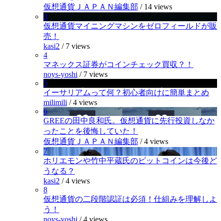
仮想通貨ＪＡＰＡＮ編集部
/
14 views
3
仮想通貨マイニングマシンをゼロフィールドが販
売！
kasi2
/
7 views
4
マネックス証券がコインチェック買収？！
noys-yoshi
/
7 views
5
イーサリアムって何？初心者向けに簡単まとめ
milimili
/
4 views
6
GREEの田中良和氏。仮想通貨に先行投資しなか
ったことを後悔していた！
仮想通貨ＪＡＰＡＮ編集部
/
4 views
7
ホリエモンや竹中平蔵氏のビットコインは今後ど
うなる？
kasi2
/
4 views
8
仮想通貨の二段階認証は必須！仕組みを理解しよ
う！
noys-yoshi
/
4 views