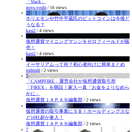
「Slack」
noys-yoshi
/
16 views
2
ホリエモンや竹中平蔵氏のビットコインは今後ど
うなる？
kasi2
/
4 views
3
仮想通貨マイニングマシンをゼロフィールドが販
売！
kasi2
/
4 views
4
イーサリアムって何？初心者向けに簡単まとめ
milimili
/
2 views
5
「CAMPFIRE」運営会社が仮想通貨取引所
「FIREX」を開設！家入一真「お金をよりなめら
かに」
仮想通貨ＪＡＰＡＮ編集部
/
2 views
6
仮想通貨の取引事業にＳＢＩホールディングスな
ど10社超が参入！
仮想通貨ＪＡＰＡＮ編集部
/
2 views
7