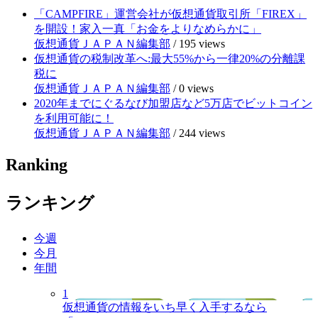
「CAMPFIRE」運営会社が仮想通貨取引所「FIREX」
を開設！家入一真「お金をよりなめらかに」
仮想通貨ＪＡＰＡＮ編集部
/
195 views
仮想通貨の税制改革へ:最大55%から一律20%の分離課
税に
仮想通貨ＪＡＰＡＮ編集部
/
0 views
2020年までにぐるなび加盟店など5万店でビットコイン
を利用可能に！
仮想通貨ＪＡＰＡＮ編集部
/
244 views
Ranking
ランキング
今週
今月
年間
1
仮想通貨の情報をいち早く入手するなら