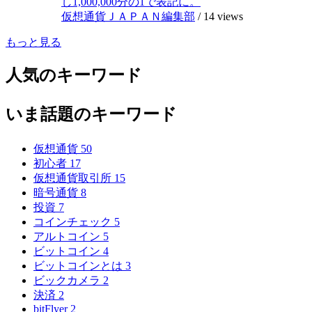
し1,000,000分の1で表記に。
仮想通貨ＪＡＰＡＮ編集部
/
14 views
もっと見る
人気のキーワード
いま話題のキーワード
仮想通貨
50
初心者
17
仮想通貨取引所
15
暗号通貨
8
投資
7
コインチェック
5
アルトコイン
5
ビットコイン
4
ビットコインとは
3
ビックカメラ
2
決済
2
bitFlyer
2