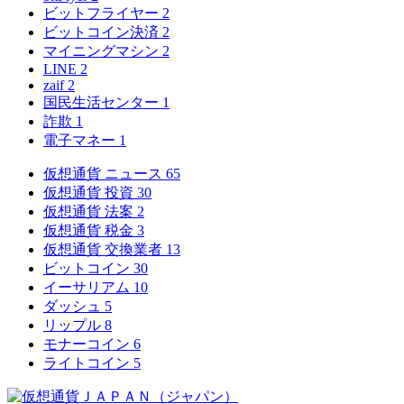
ビットフライヤー
2
ビットコイン決済
2
マイニングマシン
2
LINE
2
zaif
2
国民生活センター
1
詐欺
1
電子マネー
1
仮想通貨 ニュース
65
仮想通貨 投資
30
仮想通貨 法案
2
仮想通貨 税金
3
仮想通貨 交換業者
13
ビットコイン
30
イーサリアム
10
ダッシュ
5
リップル
8
モナーコイン
6
ライトコイン
5