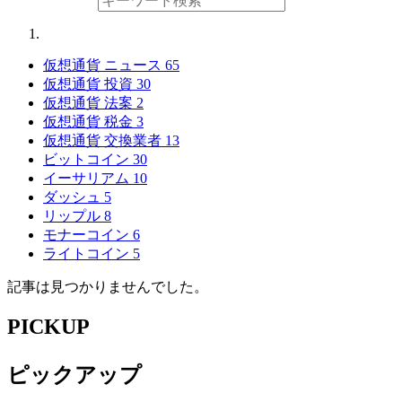
仮想通貨 ニュース
65
仮想通貨 投資
30
仮想通貨 法案
2
仮想通貨 税金
3
仮想通貨 交換業者
13
ビットコイン
30
イーサリアム
10
ダッシュ
5
リップル
8
モナーコイン
6
ライトコイン
5
記事は見つかりませんでした。
PICKUP
ピックアップ