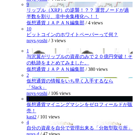
9
リップル（XRP）の逆襲！？？ 運営ノードが過
半数を割り、非中央集権化へ！！
仮想通貨ＪＡＰＡＮ編集部
/
4 views
10
ビットコインのホワイトペーパーって何？
noys-yoshi
/
3 views
1
与沢翼がリップルの資産のみで２０億円突破！そ
の軌跡をまとめてみました。
仮想通貨ＪＡＰＡＮ編集部
/
380 views
2
仮想通貨の情報をいち早く入手するなら
「Slack」
noys-yoshi
/
106 views
3
仮想通貨マイニングマシンをゼロフィールドが販
売！
kasi2
/
101 views
4
自分の資産を自分で管理出来る「分散型取引所」
noys.d
/
47 views