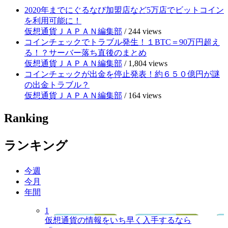
2020年までにぐるなび加盟店など5万店でビットコイン
を利用可能に！
仮想通貨ＪＡＰＡＮ編集部
/
244 views
コインチェックでトラブル発生！１BTC＝90万円超え
る！？サーバー落ち直後のまとめ
仮想通貨ＪＡＰＡＮ編集部
/
1,804 views
コインチェックが出金を停止発表！約６５０億円が謎
の出金トラブル？
仮想通貨ＪＡＰＡＮ編集部
/
164 views
Ranking
ランキング
今週
今月
年間
1
仮想通貨の情報をいち早く入手するなら