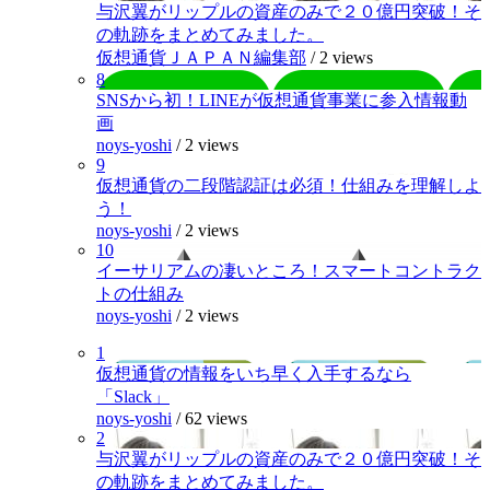
与沢翼がリップルの資産のみで２０億円突破！そ
の軌跡をまとめてみました。
仮想通貨ＪＡＰＡＮ編集部
/
2 views
8
SNSから初！LINEが仮想通貨事業に参入情報動
画
noys-yoshi
/
2 views
9
仮想通貨の二段階認証は必須！仕組みを理解しよ
う！
noys-yoshi
/
2 views
10
イーサリアムの凄いところ！スマートコントラク
トの仕組み
noys-yoshi
/
2 views
1
仮想通貨の情報をいち早く入手するなら
「Slack」
noys-yoshi
/
62 views
2
与沢翼がリップルの資産のみで２０億円突破！そ
の軌跡をまとめてみました。