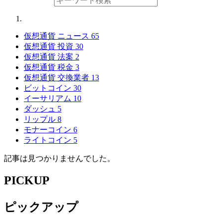
仮想通貨 ニュース
65
仮想通貨 投資
30
仮想通貨 法案
2
仮想通貨 税金
3
仮想通貨 交換業者
13
ビットコイン
30
イーサリアム
10
ダッシュ
5
リップル
8
モナーコイン
6
ライトコイン
5
記事は見つかりませんでした。
PICKUP
ピックアップ