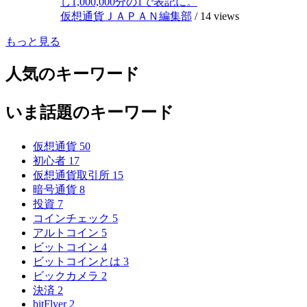
し1,000,000分の1で表記に。
仮想通貨ＪＡＰＡＮ編集部
/
14 views
もっと見る
人気のキーワード
いま話題のキーワード
仮想通貨
50
初心者
17
仮想通貨取引所
15
暗号通貨
8
投資
7
コインチェック
5
アルトコイン
5
ビットコイン
4
ビットコインとは
3
ビックカメラ
2
決済
2
bitFlyer
2