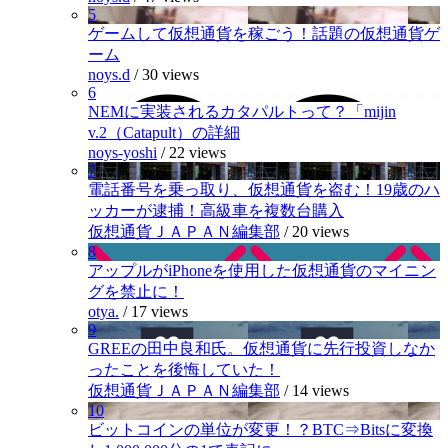
5
ゲームして仮想通貨を稼ごう！話題の仮想通貨ゲ
ーム
noys.d
/
30 views
6
NEMに実装されるカタパルトって？「mijin
v.2（Catapult）の詳細
noys-yoshi
/
22 views
7
電話番号を乗っ取り、仮想通貨を盗む！19歳のハ
ッカーが逮捕！高級車を複数台購入
仮想通貨ＪＡＰＡＮ編集部
/
20 views
8
アップルがiPhoneを使用した仮想通貨のマイニン
グを禁止に！
otya.
/
17 views
9
GREEの田中良和氏。仮想通貨に先行投資しなか
ったことを後悔していた！
仮想通貨ＪＡＰＡＮ編集部
/
14 views
10
ビットコインの単位が変更！？BTC⇒Bitsに変換