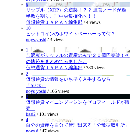
9
リップル（XRP）の逆襲！？？ 運営ノードが過
半数を割り、非中央集権化へ！！
仮想通貨ＪＡＰＡＮ編集部
/
4 views
10
ビットコインのホワイトペーパーって何？
noys-yoshi
/
3 views
1
与沢翼がリップルの資産のみで２０億円突破！そ
の軌跡をまとめてみました。
仮想通貨ＪＡＰＡＮ編集部
/
380 views
2
仮想通貨の情報をいち早く入手するなら
「Slack」
noys-yoshi
/
106 views
3
仮想通貨マイニングマシンをゼロフィールドが販
売！
kasi2
/
101 views
4
自分の資産を自分で管理出来る「分散型取引所」
noys.d
/
47 views