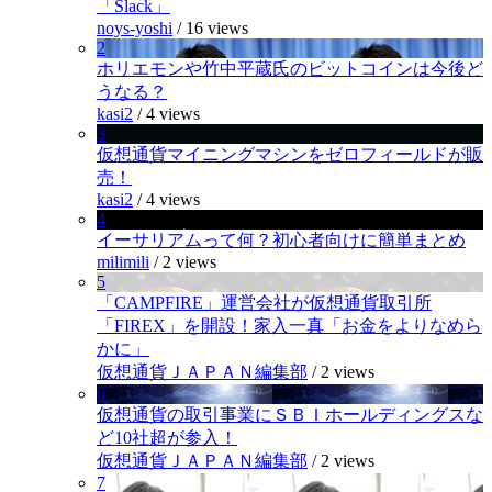
「Slack」
noys-yoshi
/
16 views
2
ホリエモンや竹中平蔵氏のビットコインは今後ど
うなる？
kasi2
/
4 views
3
仮想通貨マイニングマシンをゼロフィールドが販
売！
kasi2
/
4 views
4
イーサリアムって何？初心者向けに簡単まとめ
milimili
/
2 views
5
「CAMPFIRE」運営会社が仮想通貨取引所
「FIREX」を開設！家入一真「お金をよりなめら
かに」
仮想通貨ＪＡＰＡＮ編集部
/
2 views
6
仮想通貨の取引事業にＳＢＩホールディングスな
ど10社超が参入！
仮想通貨ＪＡＰＡＮ編集部
/
2 views
7