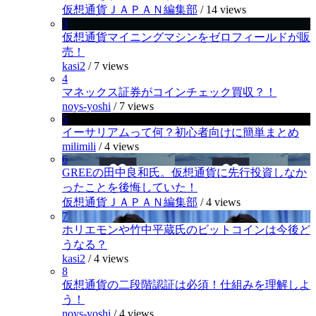
仮想通貨ＪＡＰＡＮ編集部
/
14 views
3
仮想通貨マイニングマシンをゼロフィールドが販
売！
kasi2
/
7 views
4
マネックス証券がコインチェック買収？！
noys-yoshi
/
7 views
5
イーサリアムって何？初心者向けに簡単まとめ
milimili
/
4 views
6
GREEの田中良和氏。仮想通貨に先行投資しなか
ったことを後悔していた！
仮想通貨ＪＡＰＡＮ編集部
/
4 views
7
ホリエモンや竹中平蔵氏のビットコインは今後ど
うなる？
kasi2
/
4 views
8
仮想通貨の二段階認証は必須！仕組みを理解しよ
う！
noys-yoshi
/
4 views