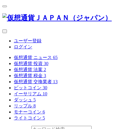
ユーザー登録
ログイン
仮想通貨 ニュース
65
仮想通貨 投資
30
仮想通貨 法案
2
仮想通貨 税金
3
仮想通貨 交換業者
13
ビットコイン
30
イーサリアム
10
ダッシュ
5
リップル
8
モナーコイン
6
ライトコイン
5