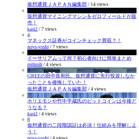
仮想通貨ＪＡＰＡＮ編集部
/
14 views
3
仮想通貨マイニングマシンをゼロフィールドが販
売！
kasi2
/
7 views
4
マネックス証券がコインチェック買収？！
noys-yoshi
/
7 views
5
イーサリアムって何？初心者向けに簡単まとめ
milimili
/
4 views
6
GREEの田中良和氏。仮想通貨に先行投資しなか
ったことを後悔していた！
仮想通貨ＪＡＰＡＮ編集部
/
4 views
7
ホリエモンや竹中平蔵氏のビットコインは今後ど
うなる？
kasi2
/
4 views
8
仮想通貨の二段階認証は必須！仕組みを理解しよ
う！
noys-yoshi
/
4 views