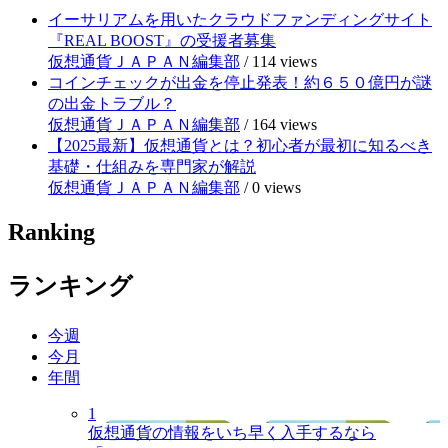
イーサリアムを用いたクラウドファンディングサイト
『REAL BOOST』の受援者募集
仮想通貨ＪＡＰＡＮ編集部
/
114 views
コインチェックが出金を停止発表！約６５０億円が謎
の出金トラブル？
仮想通貨ＪＡＰＡＮ編集部
/
164 views
【2025最新】仮想通貨とは？初心者が最初に知るべき
基礎・仕組みを専門家が解説
仮想通貨ＪＡＰＡＮ編集部
/
0 views
Ranking
ランキング
今週
今月
年間
1
仮想通貨の情報をいち早く入手するなら