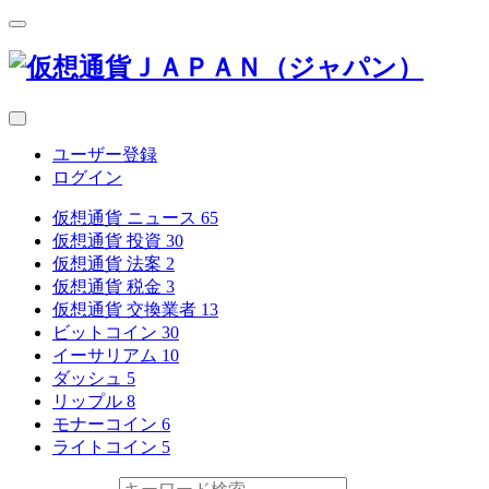
ユーザー登録
ログイン
仮想通貨 ニュース
65
仮想通貨 投資
30
仮想通貨 法案
2
仮想通貨 税金
3
仮想通貨 交換業者
13
ビットコイン
30
イーサリアム
10
ダッシュ
5
リップル
8
モナーコイン
6
ライトコイン
5