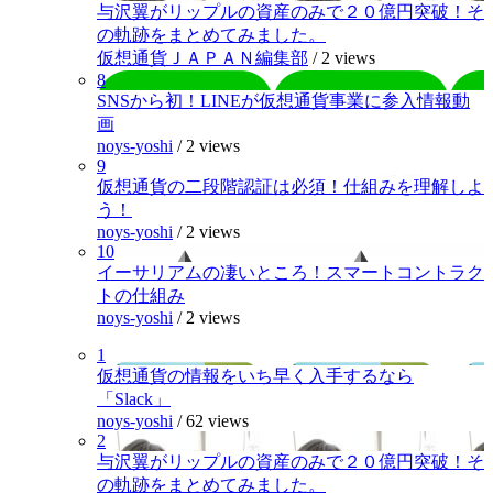
与沢翼がリップルの資産のみで２０億円突破！そ
の軌跡をまとめてみました。
仮想通貨ＪＡＰＡＮ編集部
/
2 views
8
SNSから初！LINEが仮想通貨事業に参入情報動
画
noys-yoshi
/
2 views
9
仮想通貨の二段階認証は必須！仕組みを理解しよ
う！
noys-yoshi
/
2 views
10
イーサリアムの凄いところ！スマートコントラク
トの仕組み
noys-yoshi
/
2 views
1
仮想通貨の情報をいち早く入手するなら
「Slack」
noys-yoshi
/
62 views
2
与沢翼がリップルの資産のみで２０億円突破！そ
の軌跡をまとめてみました。