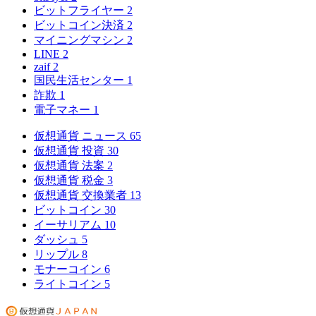
ビットフライヤー
2
ビットコイン決済
2
マイニングマシン
2
LINE
2
zaif
2
国民生活センター
1
詐欺
1
電子マネー
1
仮想通貨 ニュース
65
仮想通貨 投資
30
仮想通貨 法案
2
仮想通貨 税金
3
仮想通貨 交換業者
13
ビットコイン
30
イーサリアム
10
ダッシュ
5
リップル
8
モナーコイン
6
ライトコイン
5