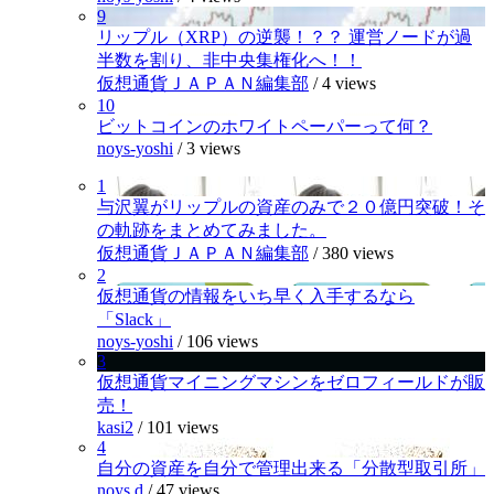
9
リップル（XRP）の逆襲！？？ 運営ノードが過
半数を割り、非中央集権化へ！！
仮想通貨ＪＡＰＡＮ編集部
/
4 views
10
ビットコインのホワイトペーパーって何？
noys-yoshi
/
3 views
1
与沢翼がリップルの資産のみで２０億円突破！そ
の軌跡をまとめてみました。
仮想通貨ＪＡＰＡＮ編集部
/
380 views
2
仮想通貨の情報をいち早く入手するなら
「Slack」
noys-yoshi
/
106 views
3
仮想通貨マイニングマシンをゼロフィールドが販
売！
kasi2
/
101 views
4
自分の資産を自分で管理出来る「分散型取引所」
noys.d
/
47 views