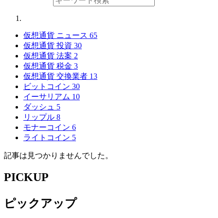
仮想通貨 ニュース
65
仮想通貨 投資
30
仮想通貨 法案
2
仮想通貨 税金
3
仮想通貨 交換業者
13
ビットコイン
30
イーサリアム
10
ダッシュ
5
リップル
8
モナーコイン
6
ライトコイン
5
記事は見つかりませんでした。
PICKUP
ピックアップ