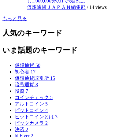
し1,000,000分の1で表記に。
仮想通貨ＪＡＰＡＮ編集部
/
14 views
もっと見る
人気のキーワード
いま話題のキーワード
仮想通貨
50
初心者
17
仮想通貨取引所
15
暗号通貨
8
投資
7
コインチェック
5
アルトコイン
5
ビットコイン
4
ビットコインとは
3
ビックカメラ
2
決済
2
bitFlyer
2