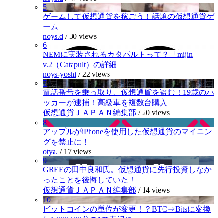
5
ゲームして仮想通貨を稼ごう！話題の仮想通貨ゲ
ーム
noys.d
/
30 views
6
NEMに実装されるカタパルトって？「mijin
v.2（Catapult）の詳細
noys-yoshi
/
22 views
7
電話番号を乗っ取り、仮想通貨を盗む！19歳のハ
ッカーが逮捕！高級車を複数台購入
仮想通貨ＪＡＰＡＮ編集部
/
20 views
8
アップルがiPhoneを使用した仮想通貨のマイニン
グを禁止に！
otya.
/
17 views
9
GREEの田中良和氏。仮想通貨に先行投資しなか
ったことを後悔していた！
仮想通貨ＪＡＰＡＮ編集部
/
14 views
10
ビットコインの単位が変更！？BTC⇒Bitsに変換