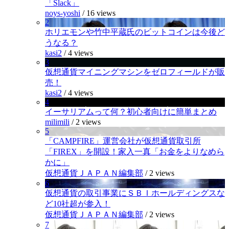
「Slack」
noys-yoshi
/
16 views
2
ホリエモンや竹中平蔵氏のビットコインは今後ど
うなる？
kasi2
/
4 views
3
仮想通貨マイニングマシンをゼロフィールドが販
売！
kasi2
/
4 views
4
イーサリアムって何？初心者向けに簡単まとめ
milimili
/
2 views
5
「CAMPFIRE」運営会社が仮想通貨取引所
「FIREX」を開設！家入一真「お金をよりなめら
かに」
仮想通貨ＪＡＰＡＮ編集部
/
2 views
6
仮想通貨の取引事業にＳＢＩホールディングスな
ど10社超が参入！
仮想通貨ＪＡＰＡＮ編集部
/
2 views
7