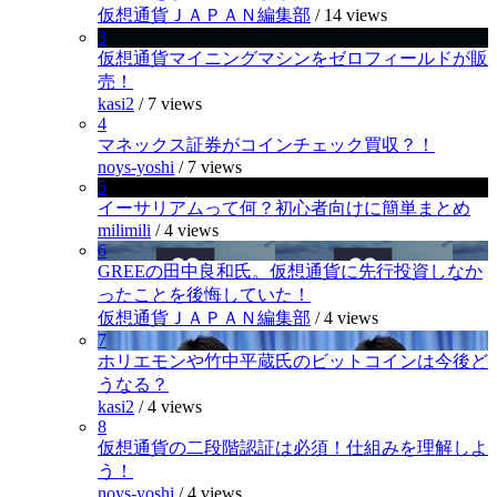
仮想通貨ＪＡＰＡＮ編集部
/
14 views
3
仮想通貨マイニングマシンをゼロフィールドが販
売！
kasi2
/
7 views
4
マネックス証券がコインチェック買収？！
noys-yoshi
/
7 views
5
イーサリアムって何？初心者向けに簡単まとめ
milimili
/
4 views
6
GREEの田中良和氏。仮想通貨に先行投資しなか
ったことを後悔していた！
仮想通貨ＪＡＰＡＮ編集部
/
4 views
7
ホリエモンや竹中平蔵氏のビットコインは今後ど
うなる？
kasi2
/
4 views
8
仮想通貨の二段階認証は必須！仕組みを理解しよ
う！
noys-yoshi
/
4 views