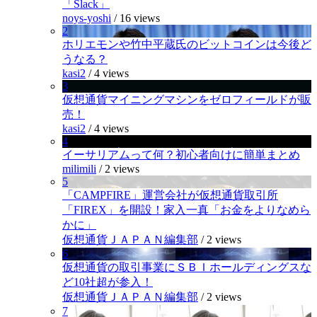
「Slack」
noys-yoshi
/
16 views
2
ホリエモンや竹中平蔵氏のビットコインは今後ど
うなる？
kasi2
/
4 views
3
仮想通貨マイニングマシンをゼロフィールドが販
売！
kasi2
/
4 views
4
イーサリアムって何？初心者向けに簡単まとめ
milimili
/
2 views
5
「CAMPFIRE」運営会社が仮想通貨取引所
「FIREX」を開設！家入一真「お金をよりなめら
かに」
仮想通貨ＪＡＰＡＮ編集部
/
2 views
6
仮想通貨の取引事業にＳＢＩホールディングスな
ど10社超が参入！
仮想通貨ＪＡＰＡＮ編集部
/
2 views
7