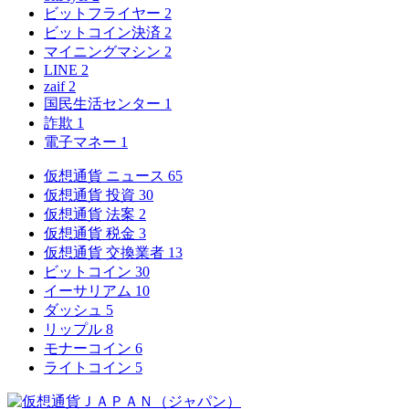
ビットフライヤー
2
ビットコイン決済
2
マイニングマシン
2
LINE
2
zaif
2
国民生活センター
1
詐欺
1
電子マネー
1
仮想通貨 ニュース
65
仮想通貨 投資
30
仮想通貨 法案
2
仮想通貨 税金
3
仮想通貨 交換業者
13
ビットコイン
30
イーサリアム
10
ダッシュ
5
リップル
8
モナーコイン
6
ライトコイン
5