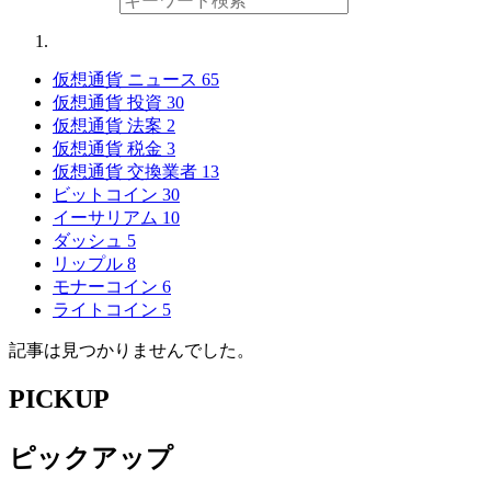
仮想通貨 ニュース
65
仮想通貨 投資
30
仮想通貨 法案
2
仮想通貨 税金
3
仮想通貨 交換業者
13
ビットコイン
30
イーサリアム
10
ダッシュ
5
リップル
8
モナーコイン
6
ライトコイン
5
記事は見つかりませんでした。
PICKUP
ピックアップ