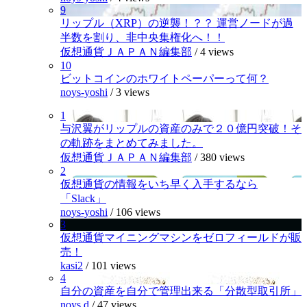
9
リップル（XRP）の逆襲！？？ 運営ノードが過
半数を割り、非中央集権化へ！！
仮想通貨ＪＡＰＡＮ編集部
/
4 views
10
ビットコインのホワイトペーパーって何？
noys-yoshi
/
3 views
1
与沢翼がリップルの資産のみで２０億円突破！そ
の軌跡をまとめてみました。
仮想通貨ＪＡＰＡＮ編集部
/
380 views
2
仮想通貨の情報をいち早く入手するなら
「Slack」
noys-yoshi
/
106 views
3
仮想通貨マイニングマシンをゼロフィールドが販
売！
kasi2
/
101 views
4
自分の資産を自分で管理出来る「分散型取引所」
noys.d
/
47 views