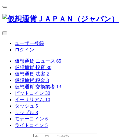
ユーザー登録
ログイン
仮想通貨 ニュース
65
仮想通貨 投資
30
仮想通貨 法案
2
仮想通貨 税金
3
仮想通貨 交換業者
13
ビットコイン
30
イーサリアム
10
ダッシュ
5
リップル
8
モナーコイン
6
ライトコイン
5