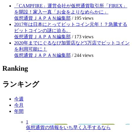
「CAMPFIRE」運営会社が仮想通貨取引所「FIREX」
を開設！家入一真「お金をよりなめらかに」
仮想通貨ＪＡＰＡＮ編集部
/
195 views
2017年は日本にとってビットコイン元年！？急騰する
ビットコインの謎に迫る。
仮想通貨ＪＡＰＡＮ編集部
/
173 views
2020年までにぐるなび加盟店など5万店でビットコイン
を利用可能に！
仮想通貨ＪＡＰＡＮ編集部
/
244 views
Ranking
ランキング
今週
今月
年間
1
仮想通貨の情報をいち早く入手するなら