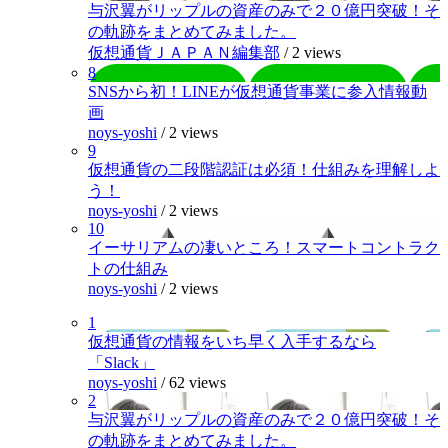
与沢翼がリップルの資産のみで２０億円突破！そ
の軌跡をまとめてみました。
仮想通貨ＪＡＰＡＮ編集部
/
2 views
8
SNSから初！LINEが仮想通貨事業に参入情報動
画
noys-yoshi
/
2 views
9
仮想通貨の二段階認証は必須！仕組みを理解しよ
う！
noys-yoshi
/
2 views
10
イーサリアムの凄いところ！スマートコントラク
トの仕組み
noys-yoshi
/
2 views
1
仮想通貨の情報をいち早く入手するなら
「Slack」
noys-yoshi
/
62 views
2
与沢翼がリップルの資産のみで２０億円突破！そ
の軌跡をまとめてみました。