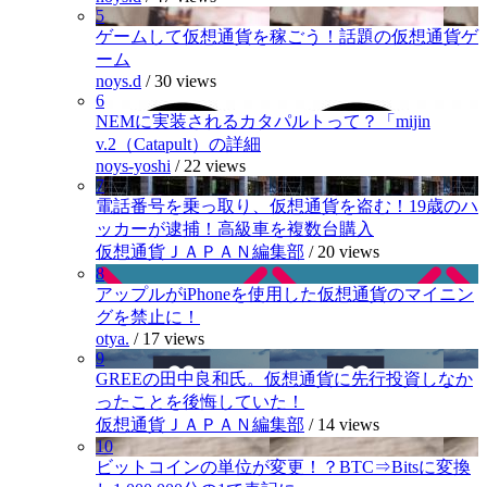
5
ゲームして仮想通貨を稼ごう！話題の仮想通貨ゲ
ーム
noys.d
/
30 views
6
NEMに実装されるカタパルトって？「mijin
v.2（Catapult）の詳細
noys-yoshi
/
22 views
7
電話番号を乗っ取り、仮想通貨を盗む！19歳のハ
ッカーが逮捕！高級車を複数台購入
仮想通貨ＪＡＰＡＮ編集部
/
20 views
8
アップルがiPhoneを使用した仮想通貨のマイニン
グを禁止に！
otya.
/
17 views
9
GREEの田中良和氏。仮想通貨に先行投資しなか
ったことを後悔していた！
仮想通貨ＪＡＰＡＮ編集部
/
14 views
10
ビットコインの単位が変更！？BTC⇒Bitsに変換