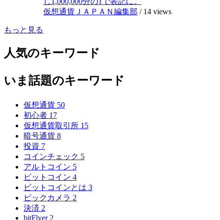
し1,000,000分の1で表記に。
仮想通貨ＪＡＰＡＮ編集部
/
14 views
もっと見る
人気のキーワード
いま話題のキーワード
仮想通貨
50
初心者
17
仮想通貨取引所
15
暗号通貨
8
投資
7
コインチェック
5
アルトコイン
5
ビットコイン
4
ビットコインとは
3
ビックカメラ
2
決済
2
bitFlyer
2