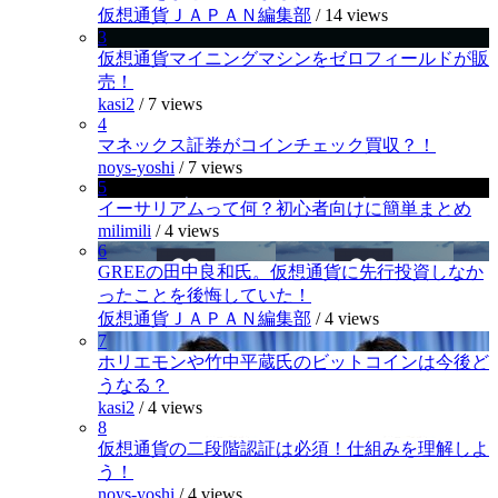
仮想通貨ＪＡＰＡＮ編集部
/
14 views
3
仮想通貨マイニングマシンをゼロフィールドが販
売！
kasi2
/
7 views
4
マネックス証券がコインチェック買収？！
noys-yoshi
/
7 views
5
イーサリアムって何？初心者向けに簡単まとめ
milimili
/
4 views
6
GREEの田中良和氏。仮想通貨に先行投資しなか
ったことを後悔していた！
仮想通貨ＪＡＰＡＮ編集部
/
4 views
7
ホリエモンや竹中平蔵氏のビットコインは今後ど
うなる？
kasi2
/
4 views
8
仮想通貨の二段階認証は必須！仕組みを理解しよ
う！
noys-yoshi
/
4 views