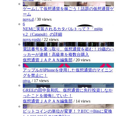
5
ゲームして仮想通貨を稼ごう！話題の仮想通貨ゲ
ーム
noys.d
/
30 views
6
NEMに実装されるカタパルトって？「mijin
v.2（Catapult）の詳細
noys-yoshi
/
22 views
7
電話番号を乗っ取り、仮想通貨を盗む！19歳のハ
ッカーが逮捕！高級車を複数台購入
仮想通貨ＪＡＰＡＮ編集部
/
20 views
8
アップルがiPhoneを使用した仮想通貨のマイニン
グを禁止に！
otya.
/
17 views
9
GREEの田中良和氏。仮想通貨に先行投資しなか
ったことを後悔していた！
仮想通貨ＪＡＰＡＮ編集部
/
14 views
10
ビットコインの単位が変更！？BTC⇒Bitsに変換