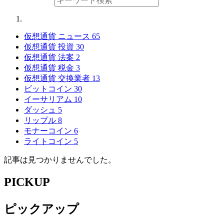
仮想通貨 ニュース
65
仮想通貨 投資
30
仮想通貨 法案
2
仮想通貨 税金
3
仮想通貨 交換業者
13
ビットコイン
30
イーサリアム
10
ダッシュ
5
リップル
8
モナーコイン
6
ライトコイン
5
記事は見つかりませんでした。
PICKUP
ピックアップ