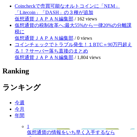
Coincheckで売買可能なオルトコインに「NEM」
「Litecoin」「DASH」の３種が追加
仮想通貨ＪＡＰＡＮ編集部
/
162 views
仮想通貨の税制改革へ:最大55%から一律20%の分離課
税に
仮想通貨ＪＡＰＡＮ編集部
/
0 views
コインチェックでトラブル発生！１BTC＝90万円超え
る！？サーバー落ち直後のまとめ
仮想通貨ＪＡＰＡＮ編集部
/
1,804 views
Ranking
ランキング
今週
今月
年間
1
仮想通貨の情報をいち早く入手するなら