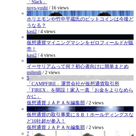
「Slack」
noys-yoshi
/
16 views
2
ホリエモンや竹中平蔵氏のビットコインは今後ど
うなる？
kasi2
/
4 views
3
仮想通貨マイニングマシンをゼロフィールドが販
売！
kasi2
/
4 views
4
イーサリアムって何？初心者向けに簡単まとめ
milimili
/
2 views
5
「CAMPFIRE」運営会社が仮想通貨取引所
「FIREX」を開設！家入一真「お金をよりなめら
かに」
仮想通貨ＪＡＰＡＮ編集部
/
2 views
6
仮想通貨の取引事業にＳＢＩホールディングスな
ど10社超が参入！
仮想通貨ＪＡＰＡＮ編集部
/
2 views
7