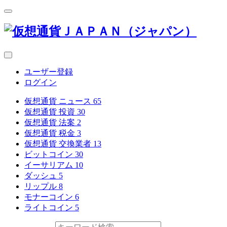
ユーザー登録
ログイン
仮想通貨 ニュース
65
仮想通貨 投資
30
仮想通貨 法案
2
仮想通貨 税金
3
仮想通貨 交換業者
13
ビットコイン
30
イーサリアム
10
ダッシュ
5
リップル
8
モナーコイン
6
ライトコイン
5