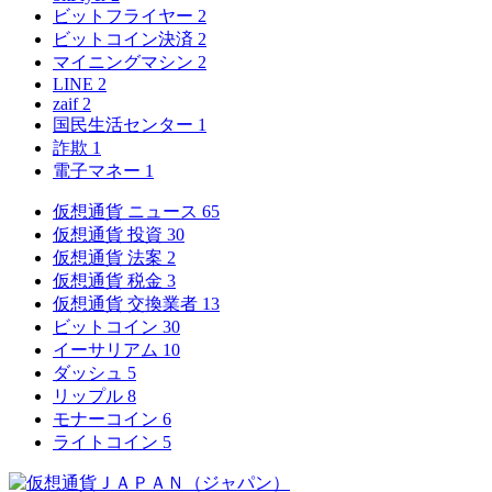
ビットフライヤー
2
ビットコイン決済
2
マイニングマシン
2
LINE
2
zaif
2
国民生活センター
1
詐欺
1
電子マネー
1
仮想通貨 ニュース
65
仮想通貨 投資
30
仮想通貨 法案
2
仮想通貨 税金
3
仮想通貨 交換業者
13
ビットコイン
30
イーサリアム
10
ダッシュ
5
リップル
8
モナーコイン
6
ライトコイン
5