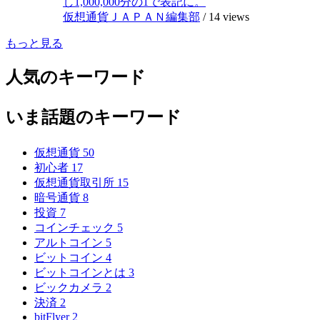
し1,000,000分の1で表記に。
仮想通貨ＪＡＰＡＮ編集部
/
14 views
もっと見る
人気のキーワード
いま話題のキーワード
仮想通貨
50
初心者
17
仮想通貨取引所
15
暗号通貨
8
投資
7
コインチェック
5
アルトコイン
5
ビットコイン
4
ビットコインとは
3
ビックカメラ
2
決済
2
bitFlyer
2