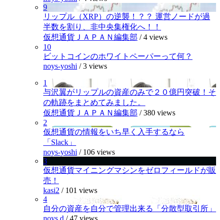
9
リップル（XRP）の逆襲！？？ 運営ノードが過
半数を割り、非中央集権化へ！！
仮想通貨ＪＡＰＡＮ編集部
/
4 views
10
ビットコインのホワイトペーパーって何？
noys-yoshi
/
3 views
1
与沢翼がリップルの資産のみで２０億円突破！そ
の軌跡をまとめてみました。
仮想通貨ＪＡＰＡＮ編集部
/
380 views
2
仮想通貨の情報をいち早く入手するなら
「Slack」
noys-yoshi
/
106 views
3
仮想通貨マイニングマシンをゼロフィールドが販
売！
kasi2
/
101 views
4
自分の資産を自分で管理出来る「分散型取引所」
noys.d
/
47 views