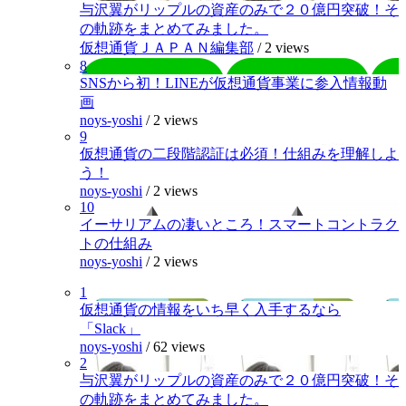
与沢翼がリップルの資産のみで２０億円突破！そ
の軌跡をまとめてみました。
仮想通貨ＪＡＰＡＮ編集部
/
2 views
8
SNSから初！LINEが仮想通貨事業に参入情報動
画
noys-yoshi
/
2 views
9
仮想通貨の二段階認証は必須！仕組みを理解しよ
う！
noys-yoshi
/
2 views
10
イーサリアムの凄いところ！スマートコントラク
トの仕組み
noys-yoshi
/
2 views
1
仮想通貨の情報をいち早く入手するなら
「Slack」
noys-yoshi
/
62 views
2
与沢翼がリップルの資産のみで２０億円突破！そ
の軌跡をまとめてみました。