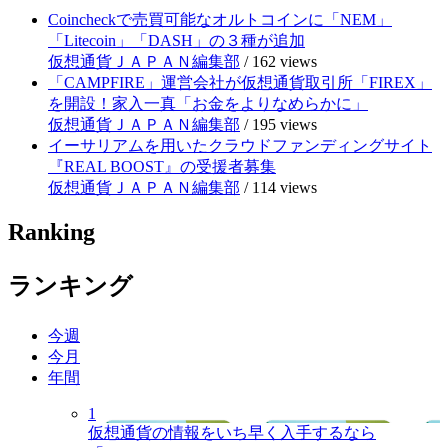
Coincheckで売買可能なオルトコインに「NEM」
「Litecoin」「DASH」の３種が追加
仮想通貨ＪＡＰＡＮ編集部
/
162 views
「CAMPFIRE」運営会社が仮想通貨取引所「FIREX」
を開設！家入一真「お金をよりなめらかに」
仮想通貨ＪＡＰＡＮ編集部
/
195 views
イーサリアムを用いたクラウドファンディングサイト
『REAL BOOST』の受援者募集
仮想通貨ＪＡＰＡＮ編集部
/
114 views
Ranking
ランキング
今週
今月
年間
1
仮想通貨の情報をいち早く入手するなら