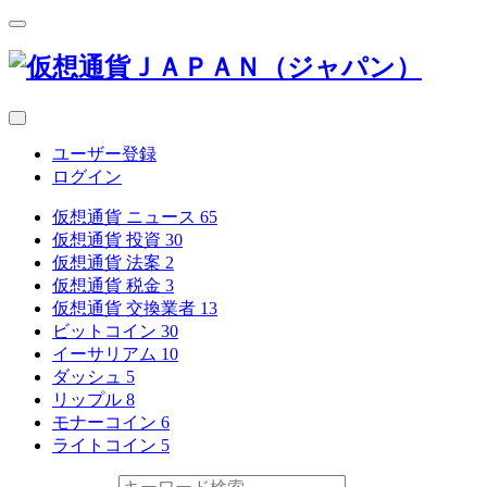
ユーザー登録
ログイン
仮想通貨 ニュース
65
仮想通貨 投資
30
仮想通貨 法案
2
仮想通貨 税金
3
仮想通貨 交換業者
13
ビットコイン
30
イーサリアム
10
ダッシュ
5
リップル
8
モナーコイン
6
ライトコイン
5