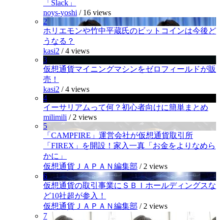
「Slack」
noys-yoshi
/
16 views
2
ホリエモンや竹中平蔵氏のビットコインは今後ど
うなる？
kasi2
/
4 views
3
仮想通貨マイニングマシンをゼロフィールドが販
売！
kasi2
/
4 views
4
イーサリアムって何？初心者向けに簡単まとめ
milimili
/
2 views
5
「CAMPFIRE」運営会社が仮想通貨取引所
「FIREX」を開設！家入一真「お金をよりなめら
かに」
仮想通貨ＪＡＰＡＮ編集部
/
2 views
6
仮想通貨の取引事業にＳＢＩホールディングスな
ど10社超が参入！
仮想通貨ＪＡＰＡＮ編集部
/
2 views
7