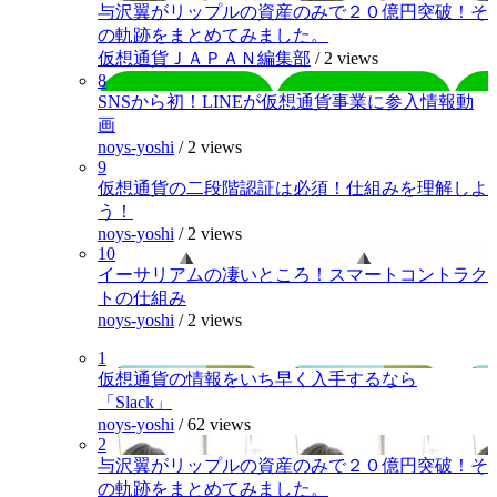
与沢翼がリップルの資産のみで２０億円突破！そ
の軌跡をまとめてみました。
仮想通貨ＪＡＰＡＮ編集部
/
2 views
8
SNSから初！LINEが仮想通貨事業に参入情報動
画
noys-yoshi
/
2 views
9
仮想通貨の二段階認証は必須！仕組みを理解しよ
う！
noys-yoshi
/
2 views
10
イーサリアムの凄いところ！スマートコントラク
トの仕組み
noys-yoshi
/
2 views
1
仮想通貨の情報をいち早く入手するなら
「Slack」
noys-yoshi
/
62 views
2
与沢翼がリップルの資産のみで２０億円突破！そ
の軌跡をまとめてみました。