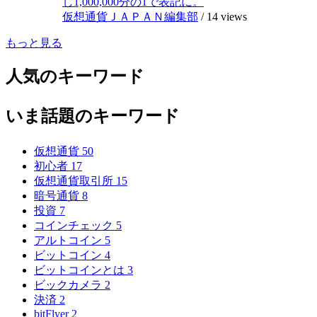
し1,000,000分の1で表記に。
仮想通貨ＪＡＰＡＮ編集部
/
14 views
もっと見る
人気のキーワード
いま話題のキーワード
仮想通貨
50
初心者
17
仮想通貨取引所
15
暗号通貨
8
投資
7
コインチェック
5
アルトコイン
5
ビットコイン
4
ビットコインとは
3
ビックカメラ
2
決済
2
bitFlyer
2