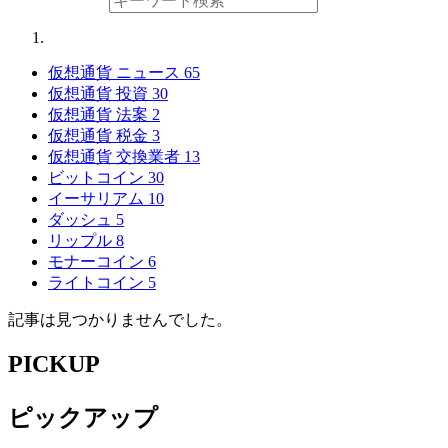
仮想通貨 ニュース
65
仮想通貨 投資
30
仮想通貨 法案
2
仮想通貨 税金
3
仮想通貨 交換業者
13
ビットコイン
30
イーサリアム
10
ダッシュ
5
リップル
8
モナーコイン
6
ライトコイン
5
記事は見つかりませんでした。
PICKUP
ピックアップ