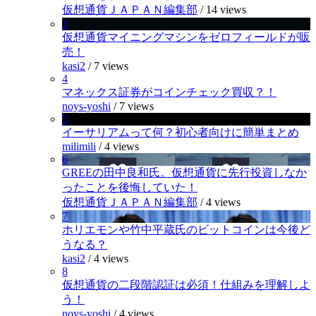
仮想通貨ＪＡＰＡＮ編集部
/
14 views
3
仮想通貨マイニングマシンをゼロフィールドが販
売！
kasi2
/
7 views
4
マネックス証券がコインチェック買収？！
noys-yoshi
/
7 views
5
イーサリアムって何？初心者向けに簡単まとめ
milimili
/
4 views
6
GREEの田中良和氏。仮想通貨に先行投資しなか
ったことを後悔していた！
仮想通貨ＪＡＰＡＮ編集部
/
4 views
7
ホリエモンや竹中平蔵氏のビットコインは今後ど
うなる？
kasi2
/
4 views
8
仮想通貨の二段階認証は必須！仕組みを理解しよ
う！
noys-yoshi
/
4 views