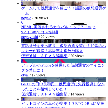
5
ゲームして仮想通貨を稼ごう！話題の仮想通貨ゲ
ーム
noys.d
/
30 views
6
NEMに実装されるカタパルトって？「mijin
v.2（Catapult）の詳細
noys-yoshi
/
22 views
7
電話番号を乗っ取り、仮想通貨を盗む！19歳のハ
ッカーが逮捕！高級車を複数台購入
仮想通貨ＪＡＰＡＮ編集部
/
20 views
8
アップルがiPhoneを使用した仮想通貨のマイニン
グを禁止に！
otya.
/
17 views
9
GREEの田中良和氏。仮想通貨に先行投資しなか
ったことを後悔していた！
仮想通貨ＪＡＰＡＮ編集部
/
14 views
10
ビットコインの単位が変更！？BTC⇒Bitsに変換