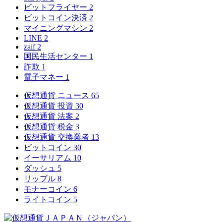
ビットフライヤー
2
ビットコイン決済
2
マイニングマシン
2
LINE
2
zaif
2
国民生活センター
1
詐欺
1
電子マネー
1
仮想通貨 ニュース
65
仮想通貨 投資
30
仮想通貨 法案
2
仮想通貨 税金
3
仮想通貨 交換業者
13
ビットコイン
30
イーサリアム
10
ダッシュ
5
リップル
8
モナーコイン
6
ライトコイン
5