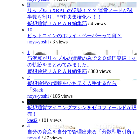
9
リップル（XRP）の逆襲！？？ 運営ノードが過
半数を割り、非中央集権化へ！！
仮想通貨ＪＡＰＡＮ編集部
/
4 views
10
ビットコインのホワイトペーパーって何？
noys-yoshi
/
3 views
1
与沢翼がリップルの資産のみで２０億円突破！そ
の軌跡をまとめてみました。
仮想通貨ＪＡＰＡＮ編集部
/
380 views
2
仮想通貨の情報をいち早く入手するなら
「Slack」
noys-yoshi
/
106 views
3
仮想通貨マイニングマシンをゼロフィールドが販
売！
kasi2
/
101 views
4
自分の資産を自分で管理出来る「分散型取引所」
noys.d
/
47 views