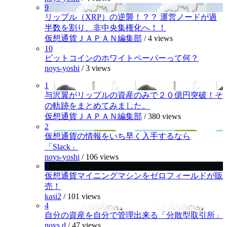
9
リップル（XRP）の逆襲！？？ 運営ノードが過
半数を割り、非中央集権化へ！！
仮想通貨ＪＡＰＡＮ編集部
/
4 views
10
ビットコインのホワイトペーパーって何？
noys-yoshi
/
3 views
1
与沢翼がリップルの資産のみで２０億円突破！そ
の軌跡をまとめてみました。
仮想通貨ＪＡＰＡＮ編集部
/
380 views
2
仮想通貨の情報をいち早く入手するなら
「Slack」
noys-yoshi
/
106 views
3
仮想通貨マイニングマシンをゼロフィールドが販
売！
kasi2
/
101 views
4
自分の資産を自分で管理出来る「分散型取引所」
noys.d
/
47 views