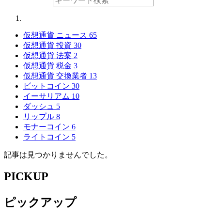
仮想通貨 ニュース
65
仮想通貨 投資
30
仮想通貨 法案
2
仮想通貨 税金
3
仮想通貨 交換業者
13
ビットコイン
30
イーサリアム
10
ダッシュ
5
リップル
8
モナーコイン
6
ライトコイン
5
記事は見つかりませんでした。
PICKUP
ピックアップ