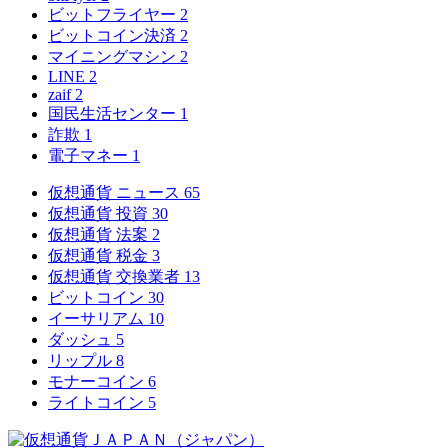
ビットフライヤー
2
ビットコイン決済
2
マイニングマシン
2
LINE
2
zaif
2
国民生活センター
1
詐欺
1
電子マネー
1
仮想通貨 ニュース
65
仮想通貨 投資
30
仮想通貨 法案
2
仮想通貨 税金
3
仮想通貨 交換業者
13
ビットコイン
30
イーサリアム
10
ダッシュ
5
リップル
8
モナーコイン
6
ライトコイン
5