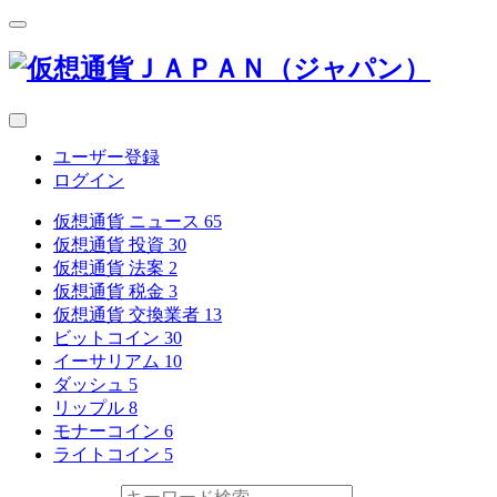
ユーザー登録
ログイン
仮想通貨 ニュース
65
仮想通貨 投資
30
仮想通貨 法案
2
仮想通貨 税金
3
仮想通貨 交換業者
13
ビットコイン
30
イーサリアム
10
ダッシュ
5
リップル
8
モナーコイン
6
ライトコイン
5