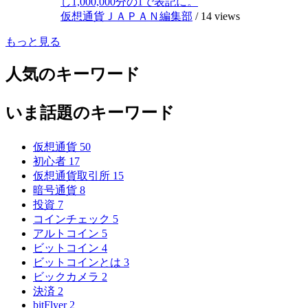
し1,000,000分の1で表記に。
仮想通貨ＪＡＰＡＮ編集部
/
14 views
もっと見る
人気のキーワード
いま話題のキーワード
仮想通貨
50
初心者
17
仮想通貨取引所
15
暗号通貨
8
投資
7
コインチェック
5
アルトコイン
5
ビットコイン
4
ビットコインとは
3
ビックカメラ
2
決済
2
bitFlyer
2