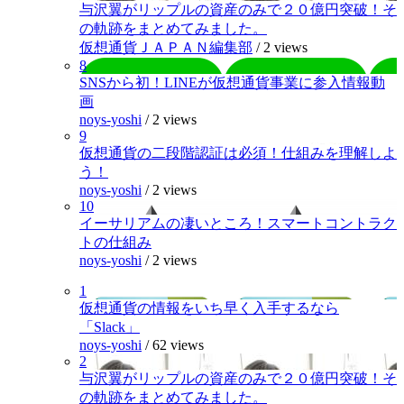
与沢翼がリップルの資産のみで２０億円突破！そ
の軌跡をまとめてみました。
仮想通貨ＪＡＰＡＮ編集部
/
2 views
8
SNSから初！LINEが仮想通貨事業に参入情報動
画
noys-yoshi
/
2 views
9
仮想通貨の二段階認証は必須！仕組みを理解しよ
う！
noys-yoshi
/
2 views
10
イーサリアムの凄いところ！スマートコントラク
トの仕組み
noys-yoshi
/
2 views
1
仮想通貨の情報をいち早く入手するなら
「Slack」
noys-yoshi
/
62 views
2
与沢翼がリップルの資産のみで２０億円突破！そ
の軌跡をまとめてみました。