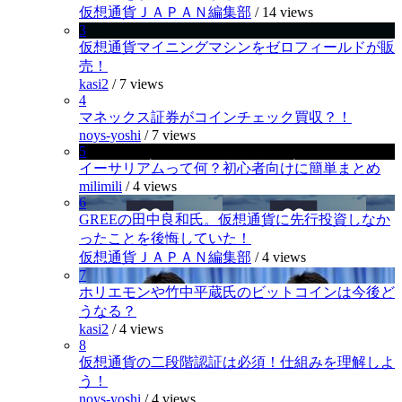
仮想通貨ＪＡＰＡＮ編集部
/
14 views
3
仮想通貨マイニングマシンをゼロフィールドが販
売！
kasi2
/
7 views
4
マネックス証券がコインチェック買収？！
noys-yoshi
/
7 views
5
イーサリアムって何？初心者向けに簡単まとめ
milimili
/
4 views
6
GREEの田中良和氏。仮想通貨に先行投資しなか
ったことを後悔していた！
仮想通貨ＪＡＰＡＮ編集部
/
4 views
7
ホリエモンや竹中平蔵氏のビットコインは今後ど
うなる？
kasi2
/
4 views
8
仮想通貨の二段階認証は必須！仕組みを理解しよ
う！
noys-yoshi
/
4 views