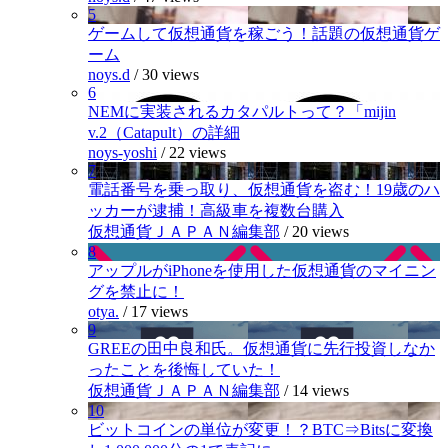
5
ゲームして仮想通貨を稼ごう！話題の仮想通貨ゲ
ーム
noys.d
/
30 views
6
NEMに実装されるカタパルトって？「mijin
v.2（Catapult）の詳細
noys-yoshi
/
22 views
7
電話番号を乗っ取り、仮想通貨を盗む！19歳のハ
ッカーが逮捕！高級車を複数台購入
仮想通貨ＪＡＰＡＮ編集部
/
20 views
8
アップルがiPhoneを使用した仮想通貨のマイニン
グを禁止に！
otya.
/
17 views
9
GREEの田中良和氏。仮想通貨に先行投資しなか
ったことを後悔していた！
仮想通貨ＪＡＰＡＮ編集部
/
14 views
10
ビットコインの単位が変更！？BTC⇒Bitsに変換