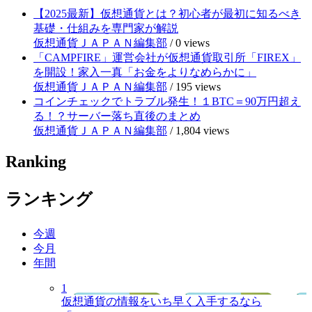
【2025最新】仮想通貨とは？初心者が最初に知るべき
基礎・仕組みを専門家が解説
仮想通貨ＪＡＰＡＮ編集部
/
0 views
「CAMPFIRE」運営会社が仮想通貨取引所「FIREX」
を開設！家入一真「お金をよりなめらかに」
仮想通貨ＪＡＰＡＮ編集部
/
195 views
コインチェックでトラブル発生！１BTC＝90万円超え
る！？サーバー落ち直後のまとめ
仮想通貨ＪＡＰＡＮ編集部
/
1,804 views
Ranking
ランキング
今週
今月
年間
1
仮想通貨の情報をいち早く入手するなら