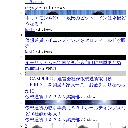
「Slack」
noys-yoshi
/
16 views
2
ホリエモンや竹中平蔵氏のビットコインは今後ど
うなる？
kasi2
/
4 views
3
仮想通貨マイニングマシンをゼロフィールドが販
売！
kasi2
/
4 views
4
イーサリアムって何？初心者向けに簡単まとめ
milimili
/
2 views
5
「CAMPFIRE」運営会社が仮想通貨取引所
「FIREX」を開設！家入一真「お金をよりなめら
かに」
仮想通貨ＪＡＰＡＮ編集部
/
2 views
6
仮想通貨の取引事業にＳＢＩホールディングスな
ど10社超が参入！
仮想通貨ＪＡＰＡＮ編集部
/
2 views
7