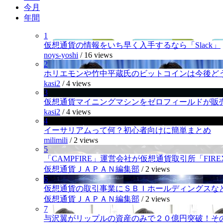
今月
年間
1
仮想通貨の情報をいち早く入手するなら「Slack」
noys-yoshi
/
16 views
2
ホリエモンや竹中平蔵氏のビットコインは今後ど
kasi2
/
4 views
3
仮想通貨マイニングマシンをゼロフィールドが販
kasi2
/
4 views
4
イーサリアムって何？初心者向けに簡単まとめ
milimili
/
2 views
5
「CAMPFIRE」運営会社が仮想通貨取引所「FI
仮想通貨ＪＡＰＡＮ編集部
/
2 views
6
仮想通貨の取引事業にＳＢＩホールディングスなど
仮想通貨ＪＡＰＡＮ編集部
/
2 views
7
与沢翼がリップルの資産のみで２０億円突破！そ