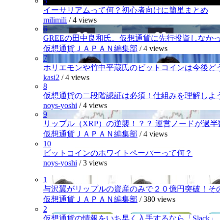
5
イーサリアムって何？初心者向けに簡単まとめ
milimili
/
4 views
6
GREEの田中良和氏。仮想通貨に先行投資しなか
仮想通貨ＪＡＰＡＮ編集部
/
4 views
7
ホリエモンや竹中平蔵氏のビットコインは今後ど
kasi2
/
4 views
8
仮想通貨の二段階認証は必須！仕組みを理解しよ
noys-yoshi
/
4 views
9
リップル（XRP）の逆襲！？？ 運営ノードが過
仮想通貨ＪＡＰＡＮ編集部
/
4 views
10
ビットコインのホワイトペーパーって何？
noys-yoshi
/
3 views
1
与沢翼がリップルの資産のみで２０億円突破！そ
仮想通貨ＪＡＰＡＮ編集部
/
380 views
2
仮想通貨の情報をいち早く入手するなら「Slack」