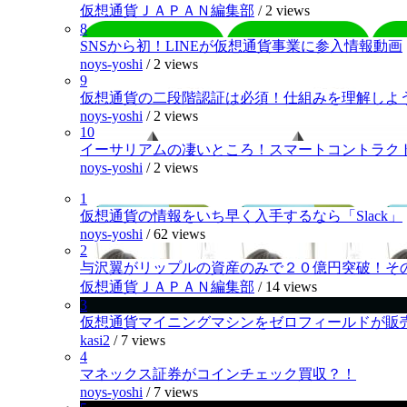
仮想通貨ＪＡＰＡＮ編集部
/
2 views
8
SNSから初！LINEが仮想通貨事業に参入情報動画
noys-yoshi
/
2 views
9
仮想通貨の二段階認証は必須！仕組みを理解しよ
noys-yoshi
/
2 views
10
イーサリアムの凄いところ！スマートコントラク
noys-yoshi
/
2 views
1
仮想通貨の情報をいち早く入手するなら「Slack」
noys-yoshi
/
62 views
2
与沢翼がリップルの資産のみで２０億円突破！そ
仮想通貨ＪＡＰＡＮ編集部
/
14 views
3
仮想通貨マイニングマシンをゼロフィールドが販
kasi2
/
7 views
4
マネックス証券がコインチェック買収？！
noys-yoshi
/
7 views