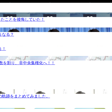
ったことを後悔していた！
うなる？
う！
半数を割り、非中央集権化へ！！
の軌跡をまとめてみました。