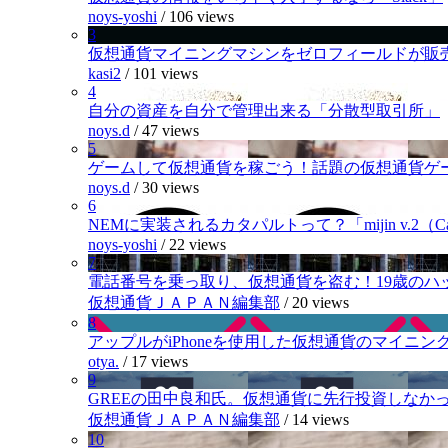
noys-yoshi
/
106 views
3
仮想通貨マイニングマシンをゼロフィールドが販
kasi2
/
101 views
4
自分の資産を自分で管理出来る「分散型取引所」
noys.d
/
47 views
5
ゲームして仮想通貨を稼ごう！話題の仮想通貨ゲ
noys.d
/
30 views
6
NEMに実装されるカタパルトって？「mijin v.2（Cat
noys-yoshi
/
22 views
7
電話番号を乗っ取り、仮想通貨を盗む！19歳のハ
仮想通貨ＪＡＰＡＮ編集部
/
20 views
8
アップルがiPhoneを使用した仮想通貨のマイニン
otya.
/
17 views
9
GREEの田中良和氏。仮想通貨に先行投資しなか
仮想通貨ＪＡＰＡＮ編集部
/
14 views
10