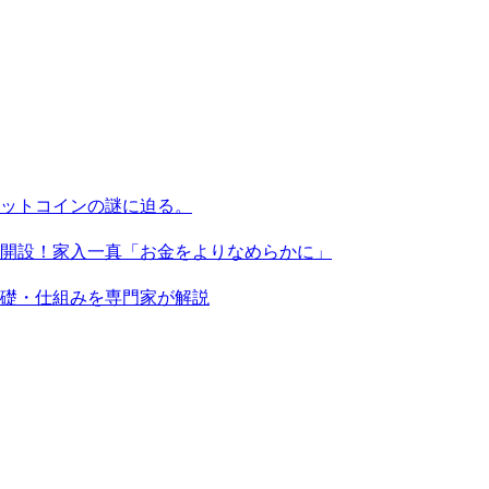
ビットコインの謎に迫る。
X」を開設！家入一真「お金をよりなめらかに」
基礎・仕組みを専門家が解説