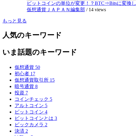
ビットコインの単位が変更！？BTC⇒Bitsに変換し1,
仮想通貨ＪＡＰＡＮ編集部
/
14 views
もっと見る
人気のキーワード
いま話題のキーワード
仮想通貨
50
初心者
17
仮想通貨取引所
15
暗号通貨
8
投資
7
コインチェック
5
アルトコイン
5
ビットコイン
4
ビットコインとは
3
ビックカメラ
2
決済
2