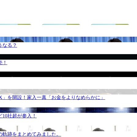
うなる？
売！
REX」を開設！家入一真「お金をよりなめらかに」
10社超が参入！
の軌跡をまとめてみました。