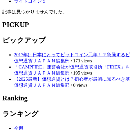
ライトコイン
5
記事は見つかりませんでした。
PICKUP
ピックアップ
2017年は日本にとってビットコイン元年！？急騰する
仮想通貨ＪＡＰＡＮ編集部
/
173 views
「CAMPFIRE」運営会社が仮想通貨取引所「FIRE
仮想通貨ＪＡＰＡＮ編集部
/
195 views
【2025最新】仮想通貨とは？初心者が最初に知るべき
仮想通貨ＪＡＰＡＮ編集部
/
0 views
Ranking
ランキング
今週