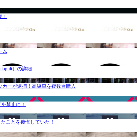
売！
ーム
apult）の詳細
ッカーが逮捕！高級車を複数台購入
グを禁止に！
ったことを後悔していた！