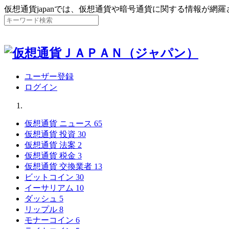
仮想通貨japanでは、仮想通貨や暗号通貨に関する情報が網
ユーザー登録
ログイン
仮想通貨 ニュース
65
仮想通貨 投資
30
仮想通貨 法案
2
仮想通貨 税金
3
仮想通貨 交換業者
13
ビットコイン
30
イーサリアム
10
ダッシュ
5
リップル
8
モナーコイン
6