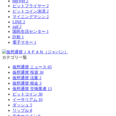
bitFlyer
2
ビットフライヤー
2
ビットコイン決済
2
マイニングマシン
2
LINE
2
zaif
2
国民生活センター
1
詐欺
1
電子マネー
1
カテゴリ一覧
仮想通貨 ニュース
65
仮想通貨 投資
30
仮想通貨 法案
2
仮想通貨 税金
3
仮想通貨 交換業者
13
ビットコイン
30
イーサリアム
10
ダッシュ
5
リップル
8
モナーコイン
6