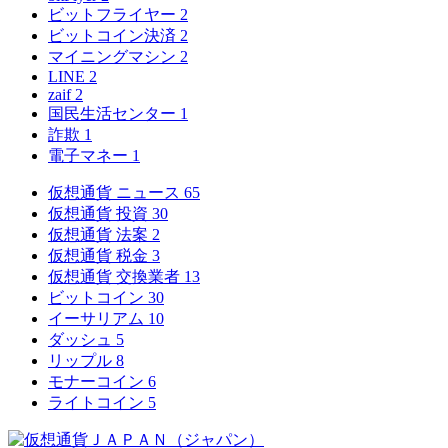
ビットフライヤー
2
ビットコイン決済
2
マイニングマシン
2
LINE
2
zaif
2
国民生活センター
1
詐欺
1
電子マネー
1
仮想通貨 ニュース
65
仮想通貨 投資
30
仮想通貨 法案
2
仮想通貨 税金
3
仮想通貨 交換業者
13
ビットコイン
30
イーサリアム
10
ダッシュ
5
リップル
8
モナーコイン
6
ライトコイン
5