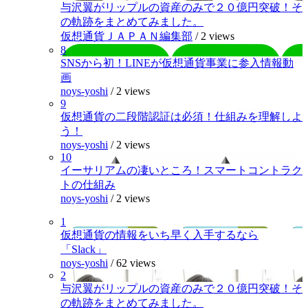
与沢翼がリップルの資産のみで２０億円突破！そ
の軌跡をまとめてみました。
仮想通貨ＪＡＰＡＮ編集部
/
2 views
8
SNSから初！LINEが仮想通貨事業に参入情報動
画
noys-yoshi
/
2 views
9
仮想通貨の二段階認証は必須！仕組みを理解しよ
う！
noys-yoshi
/
2 views
10
イーサリアムの凄いところ！スマートコントラク
トの仕組み
noys-yoshi
/
2 views
1
仮想通貨の情報をいち早く入手するなら
「Slack」
noys-yoshi
/
62 views
2
与沢翼がリップルの資産のみで２０億円突破！そ
の軌跡をまとめてみました。