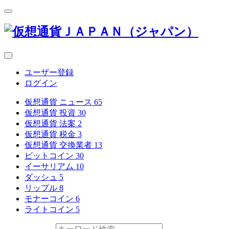
ユーザー登録
ログイン
仮想通貨 ニュース
65
仮想通貨 投資
30
仮想通貨 法案
2
仮想通貨 税金
3
仮想通貨 交換業者
13
ビットコイン
30
イーサリアム
10
ダッシュ
5
リップル
8
モナーコイン
6
ライトコイン
5