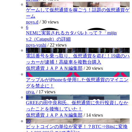
5
ゲームして仮想通貨を稼ごう！話題の仮想通貨ゲ
ーム
noys.d
/
30 views
6
NEMに実装されるカタパルトって？「mijin
v.2（Catapult）の詳細
noys-yoshi
/
22 views
7
電話番号を乗っ取り、仮想通貨を盗む！19歳のハ
ッカーが逮捕！高級車を複数台購入
仮想通貨ＪＡＰＡＮ編集部
/
20 views
8
アップルがiPhoneを使用した仮想通貨のマイニン
グを禁止に！
otya.
/
17 views
9
GREEの田中良和氏。仮想通貨に先行投資しなか
ったことを後悔していた！
仮想通貨ＪＡＰＡＮ編集部
/
14 views
10
ビットコインの単位が変更！？BTC⇒Bitsに変換