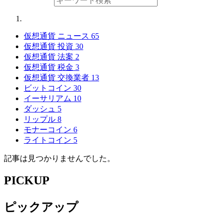
仮想通貨 ニュース
65
仮想通貨 投資
30
仮想通貨 法案
2
仮想通貨 税金
3
仮想通貨 交換業者
13
ビットコイン
30
イーサリアム
10
ダッシュ
5
リップル
8
モナーコイン
6
ライトコイン
5
記事は見つかりませんでした。
PICKUP
ピックアップ