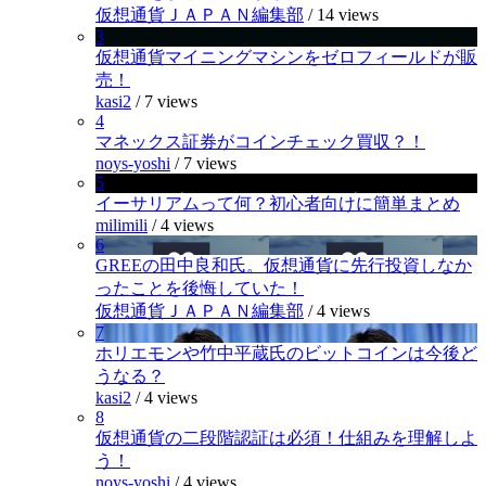
仮想通貨ＪＡＰＡＮ編集部
/
14 views
3
仮想通貨マイニングマシンをゼロフィールドが販
売！
kasi2
/
7 views
4
マネックス証券がコインチェック買収？！
noys-yoshi
/
7 views
5
イーサリアムって何？初心者向けに簡単まとめ
milimili
/
4 views
6
GREEの田中良和氏。仮想通貨に先行投資しなか
ったことを後悔していた！
仮想通貨ＪＡＰＡＮ編集部
/
4 views
7
ホリエモンや竹中平蔵氏のビットコインは今後ど
うなる？
kasi2
/
4 views
8
仮想通貨の二段階認証は必須！仕組みを理解しよ
う！
noys-yoshi
/
4 views