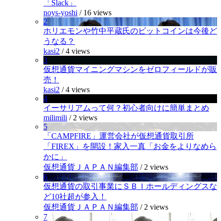
「Slack」
noys-yoshi
/
16 views
2
ホリエモンや竹中平蔵氏のビットコインは今後ど
うなる？
kasi2
/
4 views
3
仮想通貨マイニングマシンをゼロフィールドが販
売！
kasi2
/
4 views
4
イーサリアムって何？初心者向けに簡単まとめ
milimili
/
2 views
5
「CAMPFIRE」運営会社が仮想通貨取引所
「FIREX」を開設！家入一真「お金をよりなめら
かに」
仮想通貨ＪＡＰＡＮ編集部
/
2 views
6
仮想通貨の取引事業にＳＢＩホールディングスな
ど10社超が参入！
仮想通貨ＪＡＰＡＮ編集部
/
2 views
7