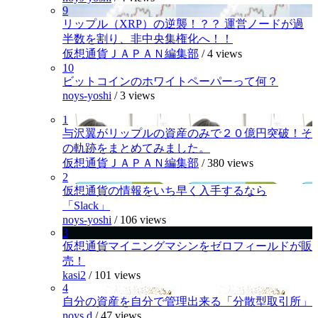
9
リップル（XRP）の逆襲！？？ 運営ノードが過
半数を割り、非中央集権化へ！！
仮想通貨ＪＡＰＡＮ編集部
/
4 views
10
ビットコインのホワイトペーパーって何？
noys-yoshi
/
3 views
1
与沢翼がリップルの資産のみで２０億円突破！そ
の軌跡をまとめてみました。
仮想通貨ＪＡＰＡＮ編集部
/
380 views
2
仮想通貨の情報をいち早く入手するなら
「Slack」
noys-yoshi
/
106 views
3
仮想通貨マイニングマシンをゼロフィールドが販
売！
kasi2
/
101 views
4
自分の資産を自分で管理出来る「分散型取引所」
noys.d
/
47 views