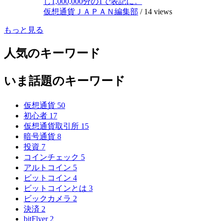
し1,000,000分の1で表記に。
仮想通貨ＪＡＰＡＮ編集部
/
14 views
もっと見る
人気のキーワード
いま話題のキーワード
仮想通貨
50
初心者
17
仮想通貨取引所
15
暗号通貨
8
投資
7
コインチェック
5
アルトコイン
5
ビットコイン
4
ビットコインとは
3
ビックカメラ
2
決済
2
bitFlyer
2