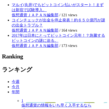
マルイ(丸井)でもビットコイン払いがスタート！まず
は新宿で試験導入。
仮想通貨ＪＡＰＡＮ編集部
/
121 views
コインチェックが出金を停止発表！約６５０億円が謎
の出金トラブル？
仮想通貨ＪＡＰＡＮ編集部
/
164 views
2017年は日本にとってビットコイン元年！？急騰する
ビットコインの謎に迫る。
仮想通貨ＪＡＰＡＮ編集部
/
173 views
Ranking
ランキング
今週
今月
年間
1
仮想通貨の情報をいち早く入手するなら