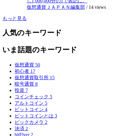
し1,000,000分の1で表記に。
仮想通貨ＪＡＰＡＮ編集部
/
14 views
もっと見る
人気のキーワード
いま話題のキーワード
仮想通貨
50
初心者
17
仮想通貨取引所
15
暗号通貨
8
投資
7
コインチェック
5
アルトコイン
5
ビットコイン
4
ビットコインとは
3
ビックカメラ
2
決済
2
bitFlyer
2