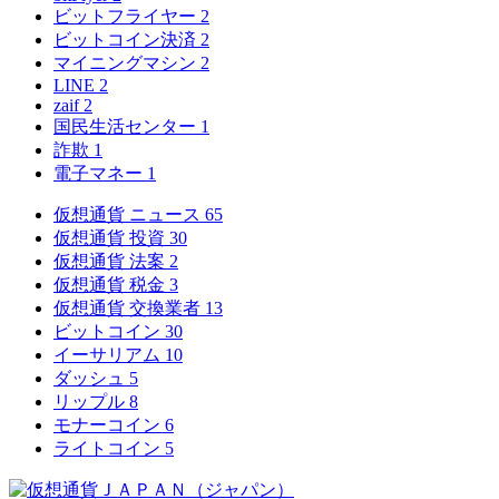
ビットフライヤー
2
ビットコイン決済
2
マイニングマシン
2
LINE
2
zaif
2
国民生活センター
1
詐欺
1
電子マネー
1
仮想通貨 ニュース
65
仮想通貨 投資
30
仮想通貨 法案
2
仮想通貨 税金
3
仮想通貨 交換業者
13
ビットコイン
30
イーサリアム
10
ダッシュ
5
リップル
8
モナーコイン
6
ライトコイン
5