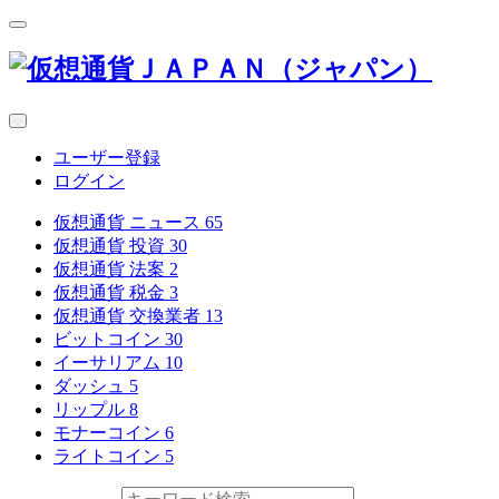
ユーザー登録
ログイン
仮想通貨 ニュース
65
仮想通貨 投資
30
仮想通貨 法案
2
仮想通貨 税金
3
仮想通貨 交換業者
13
ビットコイン
30
イーサリアム
10
ダッシュ
5
リップル
8
モナーコイン
6
ライトコイン
5