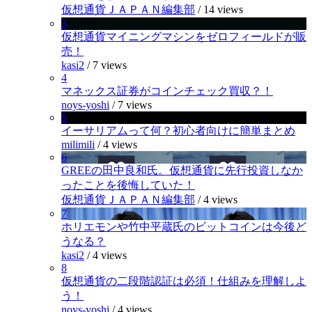
仮想通貨ＪＡＰＡＮ編集部
/
14 views
3
仮想通貨マイニングマシンをゼロフィールドが販
売！
kasi2
/
7 views
4
マネックス証券がコインチェック買収？！
noys-yoshi
/
7 views
5
イーサリアムって何？初心者向けに簡単まとめ
milimili
/
4 views
6
GREEの田中良和氏。仮想通貨に先行投資しなか
ったことを後悔していた！
仮想通貨ＪＡＰＡＮ編集部
/
4 views
7
ホリエモンや竹中平蔵氏のビットコインは今後ど
うなる？
kasi2
/
4 views
8
仮想通貨の二段階認証は必須！仕組みを理解しよ
う！
noys-yoshi
/
4 views