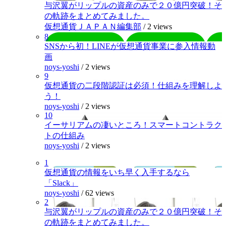
与沢翼がリップルの資産のみで２０億円突破！そ
の軌跡をまとめてみました。
仮想通貨ＪＡＰＡＮ編集部
/
2 views
8
SNSから初！LINEが仮想通貨事業に参入情報動
画
noys-yoshi
/
2 views
9
仮想通貨の二段階認証は必須！仕組みを理解しよ
う！
noys-yoshi
/
2 views
10
イーサリアムの凄いところ！スマートコントラク
トの仕組み
noys-yoshi
/
2 views
1
仮想通貨の情報をいち早く入手するなら
「Slack」
noys-yoshi
/
62 views
2
与沢翼がリップルの資産のみで２０億円突破！そ
の軌跡をまとめてみました。