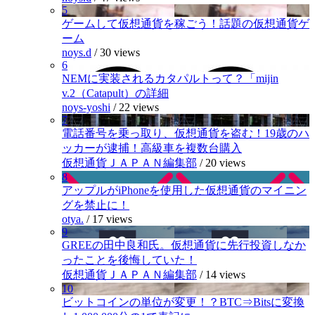
5
ゲームして仮想通貨を稼ごう！話題の仮想通貨ゲ
ーム
noys.d
/
30 views
6
NEMに実装されるカタパルトって？「mijin
v.2（Catapult）の詳細
noys-yoshi
/
22 views
7
電話番号を乗っ取り、仮想通貨を盗む！19歳のハ
ッカーが逮捕！高級車を複数台購入
仮想通貨ＪＡＰＡＮ編集部
/
20 views
8
アップルがiPhoneを使用した仮想通貨のマイニン
グを禁止に！
otya.
/
17 views
9
GREEの田中良和氏。仮想通貨に先行投資しなか
ったことを後悔していた！
仮想通貨ＪＡＰＡＮ編集部
/
14 views
10
ビットコインの単位が変更！？BTC⇒Bitsに変換