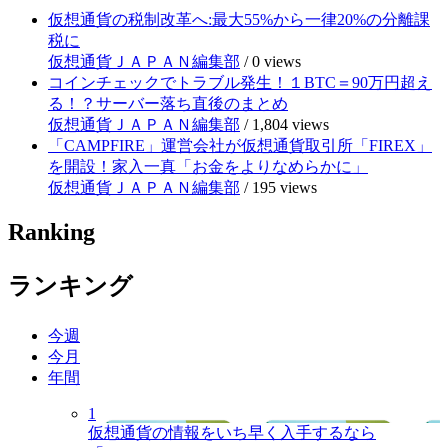
仮想通貨の税制改革へ:最大55%から一律20%の分離課
税に
仮想通貨ＪＡＰＡＮ編集部
/
0 views
コインチェックでトラブル発生！１BTC＝90万円超え
る！？サーバー落ち直後のまとめ
仮想通貨ＪＡＰＡＮ編集部
/
1,804 views
「CAMPFIRE」運営会社が仮想通貨取引所「FIREX」
を開設！家入一真「お金をよりなめらかに」
仮想通貨ＪＡＰＡＮ編集部
/
195 views
Ranking
ランキング
今週
今月
年間
1
仮想通貨の情報をいち早く入手するなら