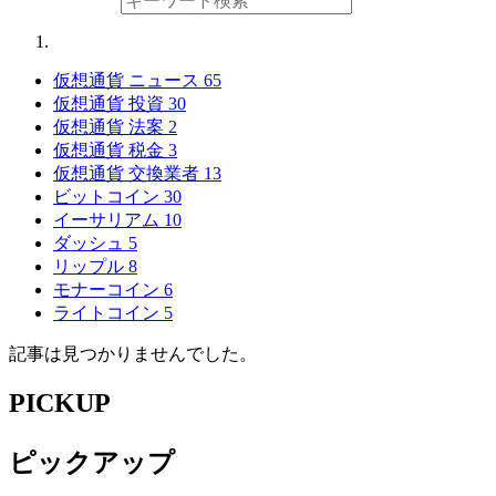
仮想通貨 ニュース
65
仮想通貨 投資
30
仮想通貨 法案
2
仮想通貨 税金
3
仮想通貨 交換業者
13
ビットコイン
30
イーサリアム
10
ダッシュ
5
リップル
8
モナーコイン
6
ライトコイン
5
記事は見つかりませんでした。
PICKUP
ピックアップ