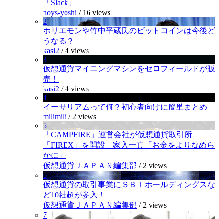
「Slack」
noys-yoshi
/
16 views
2
ホリエモンや竹中平蔵氏のビットコインは今後ど
うなる？
kasi2
/
4 views
3
仮想通貨マイニングマシンをゼロフィールドが販
売！
kasi2
/
4 views
4
イーサリアムって何？初心者向けに簡単まとめ
milimili
/
2 views
5
「CAMPFIRE」運営会社が仮想通貨取引所
「FIREX」を開設！家入一真「お金をよりなめら
かに」
仮想通貨ＪＡＰＡＮ編集部
/
2 views
6
仮想通貨の取引事業にＳＢＩホールディングスな
ど10社超が参入！
仮想通貨ＪＡＰＡＮ編集部
/
2 views
7