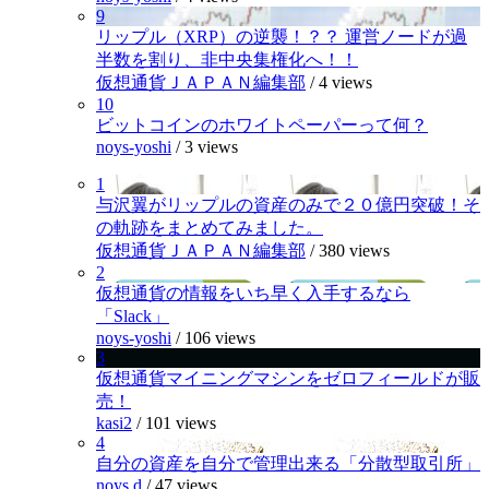
9
リップル（XRP）の逆襲！？？ 運営ノードが過
半数を割り、非中央集権化へ！！
仮想通貨ＪＡＰＡＮ編集部
/
4 views
10
ビットコインのホワイトペーパーって何？
noys-yoshi
/
3 views
1
与沢翼がリップルの資産のみで２０億円突破！そ
の軌跡をまとめてみました。
仮想通貨ＪＡＰＡＮ編集部
/
380 views
2
仮想通貨の情報をいち早く入手するなら
「Slack」
noys-yoshi
/
106 views
3
仮想通貨マイニングマシンをゼロフィールドが販
売！
kasi2
/
101 views
4
自分の資産を自分で管理出来る「分散型取引所」
noys.d
/
47 views