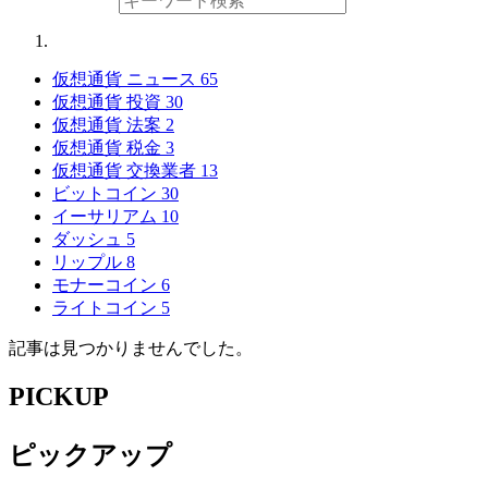
仮想通貨 ニュース
65
仮想通貨 投資
30
仮想通貨 法案
2
仮想通貨 税金
3
仮想通貨 交換業者
13
ビットコイン
30
イーサリアム
10
ダッシュ
5
リップル
8
モナーコイン
6
ライトコイン
5
記事は見つかりませんでした。
PICKUP
ピックアップ