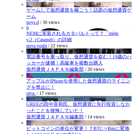
5
ゲームして仮想通貨を稼ごう！話題の仮想通貨ゲ
ーム
noys.d
/
30 views
6
NEMに実装されるカタパルトって？「mijin
v.2（Catapult）の詳細
noys-yoshi
/
22 views
7
電話番号を乗っ取り、仮想通貨を盗む！19歳のハ
ッカーが逮捕！高級車を複数台購入
仮想通貨ＪＡＰＡＮ編集部
/
20 views
8
アップルがiPhoneを使用した仮想通貨のマイニン
グを禁止に！
otya.
/
17 views
9
GREEの田中良和氏。仮想通貨に先行投資しなか
ったことを後悔していた！
仮想通貨ＪＡＰＡＮ編集部
/
14 views
10
ビットコインの単位が変更！？BTC⇒Bitsに変換