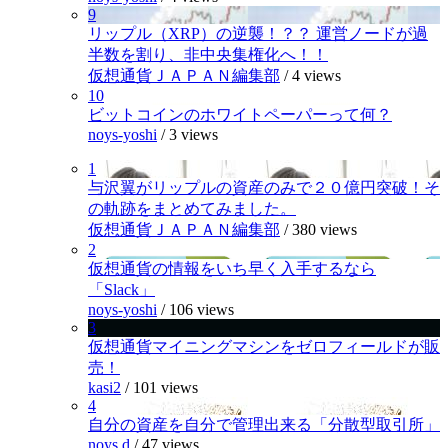
9
リップル（XRP）の逆襲！？？ 運営ノードが過
半数を割り、非中央集権化へ！！
仮想通貨ＪＡＰＡＮ編集部
/
4 views
10
ビットコインのホワイトペーパーって何？
noys-yoshi
/
3 views
1
与沢翼がリップルの資産のみで２０億円突破！そ
の軌跡をまとめてみました。
仮想通貨ＪＡＰＡＮ編集部
/
380 views
2
仮想通貨の情報をいち早く入手するなら
「Slack」
noys-yoshi
/
106 views
3
仮想通貨マイニングマシンをゼロフィールドが販
売！
kasi2
/
101 views
4
自分の資産を自分で管理出来る「分散型取引所」
noys.d
/
47 views