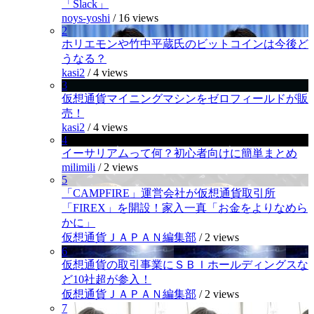
「Slack」
noys-yoshi
/
16 views
2
ホリエモンや竹中平蔵氏のビットコインは今後ど
うなる？
kasi2
/
4 views
3
仮想通貨マイニングマシンをゼロフィールドが販
売！
kasi2
/
4 views
4
イーサリアムって何？初心者向けに簡単まとめ
milimili
/
2 views
5
「CAMPFIRE」運営会社が仮想通貨取引所
「FIREX」を開設！家入一真「お金をよりなめら
かに」
仮想通貨ＪＡＰＡＮ編集部
/
2 views
6
仮想通貨の取引事業にＳＢＩホールディングスな
ど10社超が参入！
仮想通貨ＪＡＰＡＮ編集部
/
2 views
7