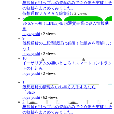
与沢翼がリップルの資産のみで２０億円突破！そ
の軌跡をまとめてみました。
仮想通貨ＪＡＰＡＮ編集部
/
2 views
8
SNSから初！LINEが仮想通貨事業に参入情報動
画
noys-yoshi
/
2 views
9
仮想通貨の二段階認証は必須！仕組みを理解しよ
う！
noys-yoshi
/
2 views
10
イーサリアムの凄いところ！スマートコントラク
トの仕組み
noys-yoshi
/
2 views
1
仮想通貨の情報をいち早く入手するなら
「Slack」
noys-yoshi
/
62 views
2
与沢翼がリップルの資産のみで２０億円突破！そ
の軌跡をまとめてみました。