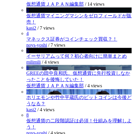
仮想通貨ＪＡＰＡＮ編集部
/
14 views
3
仮想通貨マイニングマシンをゼロフィールドが販
売！
kasi2
/
7 views
4
マネックス証券がコインチェック買収？！
noys-yoshi
/
7 views
5
イーサリアムって何？初心者向けに簡単まとめ
milimili
/
4 views
6
GREEの田中良和氏。仮想通貨に先行投資しなか
ったことを後悔していた！
仮想通貨ＪＡＰＡＮ編集部
/
4 views
7
ホリエモンや竹中平蔵氏のビットコインは今後ど
うなる？
kasi2
/
4 views
8
仮想通貨の二段階認証は必須！仕組みを理解しよ
う！
noys-yoshi
/
4 views