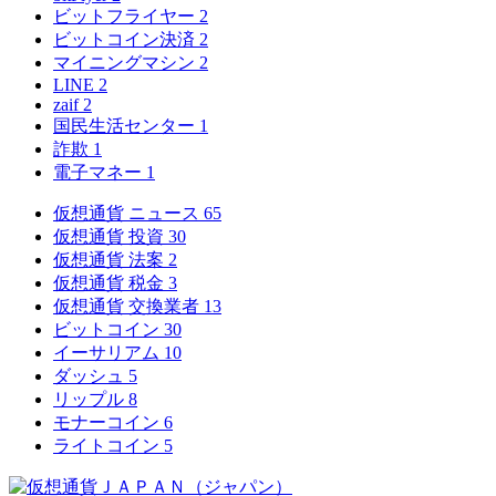
ビットフライヤー
2
ビットコイン決済
2
マイニングマシン
2
LINE
2
zaif
2
国民生活センター
1
詐欺
1
電子マネー
1
仮想通貨 ニュース
65
仮想通貨 投資
30
仮想通貨 法案
2
仮想通貨 税金
3
仮想通貨 交換業者
13
ビットコイン
30
イーサリアム
10
ダッシュ
5
リップル
8
モナーコイン
6
ライトコイン
5