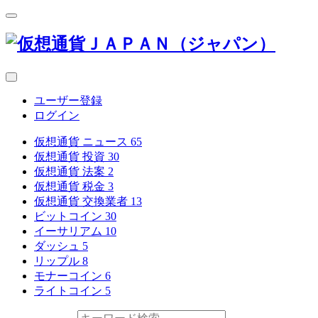
ユーザー登録
ログイン
仮想通貨 ニュース
65
仮想通貨 投資
30
仮想通貨 法案
2
仮想通貨 税金
3
仮想通貨 交換業者
13
ビットコイン
30
イーサリアム
10
ダッシュ
5
リップル
8
モナーコイン
6
ライトコイン
5