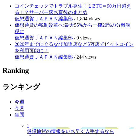
コインチェックでトラブル発生！１BTC＝90万円超え
る！？サーバー落ち直後のまとめ
仮想通貨ＪＡＰＡＮ編集部
/
1,804 views
仮想通貨の税制改革へ:最大55%から一律20%の分離課
税に
仮想通貨ＪＡＰＡＮ編集部
/
0 views
2020年までにぐるなび加盟店など5万店でビットコイン
を利用可能に！
仮想通貨ＪＡＰＡＮ編集部
/
244 views
Ranking
ランキング
今週
今月
年間
1
仮想通貨の情報をいち早く入手するなら