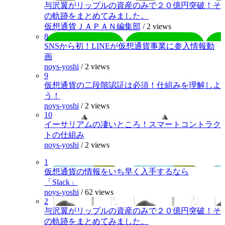
与沢翼がリップルの資産のみで２０億円突破！そ
の軌跡をまとめてみました。
仮想通貨ＪＡＰＡＮ編集部
/
2 views
8
SNSから初！LINEが仮想通貨事業に参入情報動
画
noys-yoshi
/
2 views
9
仮想通貨の二段階認証は必須！仕組みを理解しよ
う！
noys-yoshi
/
2 views
10
イーサリアムの凄いところ！スマートコントラク
トの仕組み
noys-yoshi
/
2 views
1
仮想通貨の情報をいち早く入手するなら
「Slack」
noys-yoshi
/
62 views
2
与沢翼がリップルの資産のみで２０億円突破！そ
の軌跡をまとめてみました。