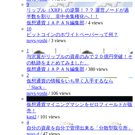
9
リップル（XRP）の逆襲！？？ 運営ノードが過
半数を割り、非中央集権化へ！！
仮想通貨ＪＡＰＡＮ編集部
/
4 views
10
ビットコインのホワイトペーパーって何？
noys-yoshi
/
3 views
1
与沢翼がリップルの資産のみで２０億円突破！そ
の軌跡をまとめてみました。
仮想通貨ＪＡＰＡＮ編集部
/
380 views
2
仮想通貨の情報をいち早く入手するなら
「Slack」
noys-yoshi
/
106 views
3
仮想通貨マイニングマシンをゼロフィールドが販
売！
kasi2
/
101 views
4
自分の資産を自分で管理出来る「分散型取引所」
noys.d
/
47 views