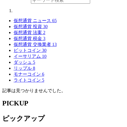
仮想通貨 ニュース
65
仮想通貨 投資
30
仮想通貨 法案
2
仮想通貨 税金
3
仮想通貨 交換業者
13
ビットコイン
30
イーサリアム
10
ダッシュ
5
リップル
8
モナーコイン
6
ライトコイン
5
記事は見つかりませんでした。
PICKUP
ピックアップ