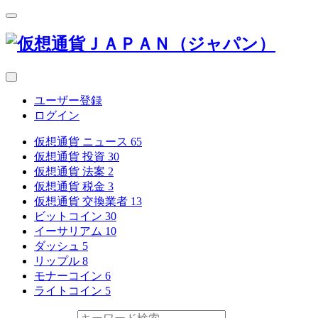
ユーザー登録
ログイン
仮想通貨 ニュース
65
仮想通貨 投資
30
仮想通貨 法案
2
仮想通貨 税金
3
仮想通貨 交換業者
13
ビットコイン
30
イーサリアム
10
ダッシュ
5
リップル
8
モナーコイン
6
ライトコイン
5