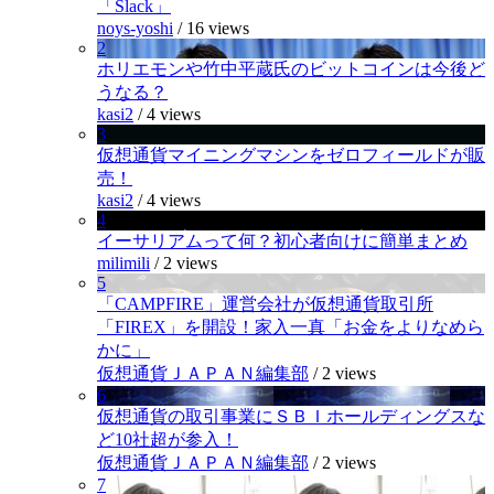
「Slack」
noys-yoshi
/
16 views
2
ホリエモンや竹中平蔵氏のビットコインは今後ど
うなる？
kasi2
/
4 views
3
仮想通貨マイニングマシンをゼロフィールドが販
売！
kasi2
/
4 views
4
イーサリアムって何？初心者向けに簡単まとめ
milimili
/
2 views
5
「CAMPFIRE」運営会社が仮想通貨取引所
「FIREX」を開設！家入一真「お金をよりなめら
かに」
仮想通貨ＪＡＰＡＮ編集部
/
2 views
6
仮想通貨の取引事業にＳＢＩホールディングスな
ど10社超が参入！
仮想通貨ＪＡＰＡＮ編集部
/
2 views
7