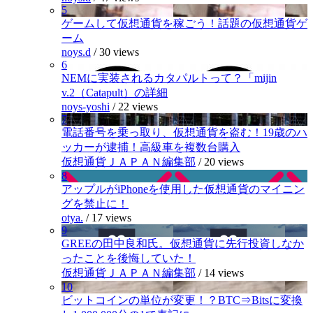
5
ゲームして仮想通貨を稼ごう！話題の仮想通貨ゲ
ーム
noys.d
/
30 views
6
NEMに実装されるカタパルトって？「mijin
v.2（Catapult）の詳細
noys-yoshi
/
22 views
7
電話番号を乗っ取り、仮想通貨を盗む！19歳のハ
ッカーが逮捕！高級車を複数台購入
仮想通貨ＪＡＰＡＮ編集部
/
20 views
8
アップルがiPhoneを使用した仮想通貨のマイニン
グを禁止に！
otya.
/
17 views
9
GREEの田中良和氏。仮想通貨に先行投資しなか
ったことを後悔していた！
仮想通貨ＪＡＰＡＮ編集部
/
14 views
10
ビットコインの単位が変更！？BTC⇒Bitsに変換