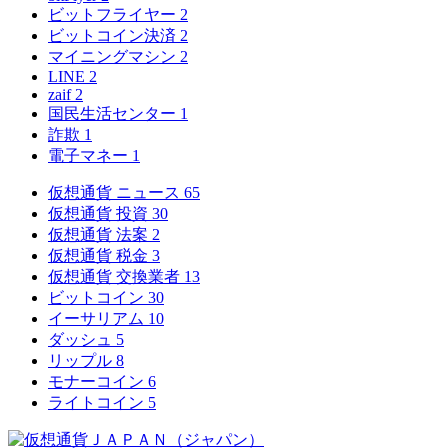
ビットフライヤー
2
ビットコイン決済
2
マイニングマシン
2
LINE
2
zaif
2
国民生活センター
1
詐欺
1
電子マネー
1
仮想通貨 ニュース
65
仮想通貨 投資
30
仮想通貨 法案
2
仮想通貨 税金
3
仮想通貨 交換業者
13
ビットコイン
30
イーサリアム
10
ダッシュ
5
リップル
8
モナーコイン
6
ライトコイン
5