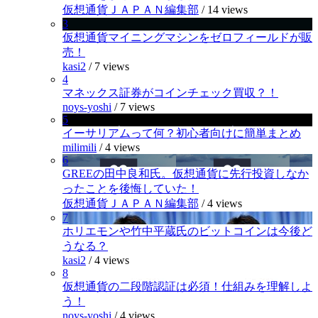
仮想通貨ＪＡＰＡＮ編集部
/
14 views
3
仮想通貨マイニングマシンをゼロフィールドが販
売！
kasi2
/
7 views
4
マネックス証券がコインチェック買収？！
noys-yoshi
/
7 views
5
イーサリアムって何？初心者向けに簡単まとめ
milimili
/
4 views
6
GREEの田中良和氏。仮想通貨に先行投資しなか
ったことを後悔していた！
仮想通貨ＪＡＰＡＮ編集部
/
4 views
7
ホリエモンや竹中平蔵氏のビットコインは今後ど
うなる？
kasi2
/
4 views
8
仮想通貨の二段階認証は必須！仕組みを理解しよ
う！
noys-yoshi
/
4 views