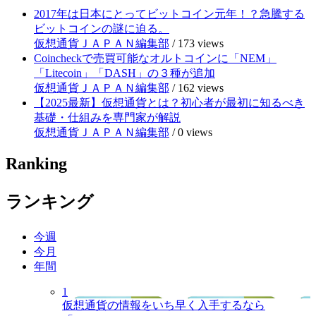
2017年は日本にとってビットコイン元年！？急騰する
ビットコインの謎に迫る。
仮想通貨ＪＡＰＡＮ編集部
/
173 views
Coincheckで売買可能なオルトコインに「NEM」
「Litecoin」「DASH」の３種が追加
仮想通貨ＪＡＰＡＮ編集部
/
162 views
【2025最新】仮想通貨とは？初心者が最初に知るべき
基礎・仕組みを専門家が解説
仮想通貨ＪＡＰＡＮ編集部
/
0 views
Ranking
ランキング
今週
今月
年間
1
仮想通貨の情報をいち早く入手するなら