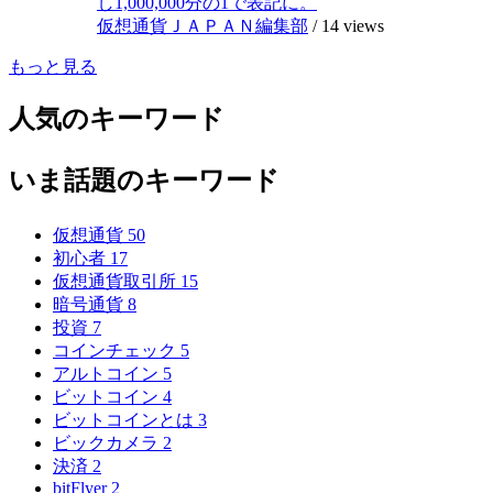
し1,000,000分の1で表記に。
仮想通貨ＪＡＰＡＮ編集部
/
14 views
もっと見る
人気のキーワード
いま話題のキーワード
仮想通貨
50
初心者
17
仮想通貨取引所
15
暗号通貨
8
投資
7
コインチェック
5
アルトコイン
5
ビットコイン
4
ビットコインとは
3
ビックカメラ
2
決済
2
bitFlyer
2