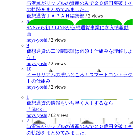
与沢翼がリップルの資産のみで２０億円突破！そ
の軌跡をまとめてみました。
仮想通貨ＪＡＰＡＮ編集部
/
2 views
8
SNSから初！LINEが仮想通貨事業に参入情報動
画
noys-yoshi
/
2 views
9
仮想通貨の二段階認証は必須！仕組みを理解しよ
う！
noys-yoshi
/
2 views
10
イーサリアムの凄いところ！スマートコントラク
トの仕組み
noys-yoshi
/
2 views
1
仮想通貨の情報をいち早く入手するなら
「Slack」
noys-yoshi
/
62 views
2
与沢翼がリップルの資産のみで２０億円突破！そ
の軌跡をまとめてみました。