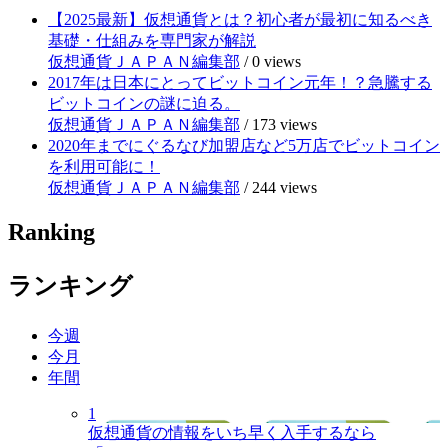
【2025最新】仮想通貨とは？初心者が最初に知るべき
基礎・仕組みを専門家が解説
仮想通貨ＪＡＰＡＮ編集部
/
0 views
2017年は日本にとってビットコイン元年！？急騰する
ビットコインの謎に迫る。
仮想通貨ＪＡＰＡＮ編集部
/
173 views
2020年までにぐるなび加盟店など5万店でビットコイン
を利用可能に！
仮想通貨ＪＡＰＡＮ編集部
/
244 views
Ranking
ランキング
今週
今月
年間
1
仮想通貨の情報をいち早く入手するなら