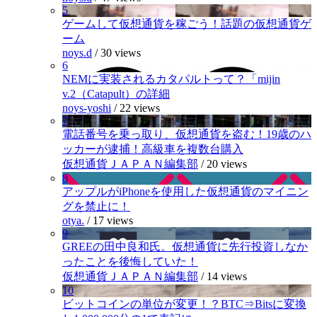
5
ゲームして仮想通貨を稼ごう！話題の仮想通貨ゲ
ーム
noys.d
/
30 views
6
NEMに実装されるカタパルトって？「mijin
v.2（Catapult）の詳細
noys-yoshi
/
22 views
7
電話番号を乗っ取り、仮想通貨を盗む！19歳のハ
ッカーが逮捕！高級車を複数台購入
仮想通貨ＪＡＰＡＮ編集部
/
20 views
8
アップルがiPhoneを使用した仮想通貨のマイニン
グを禁止に！
otya.
/
17 views
9
GREEの田中良和氏。仮想通貨に先行投資しなか
ったことを後悔していた！
仮想通貨ＪＡＰＡＮ編集部
/
14 views
10
ビットコインの単位が変更！？BTC⇒Bitsに変換