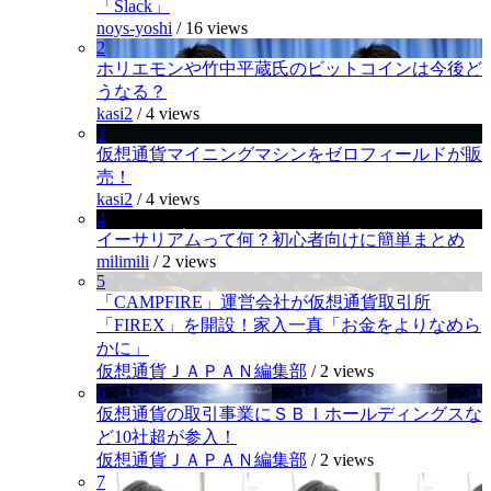
「Slack」
noys-yoshi
/
16 views
2
ホリエモンや竹中平蔵氏のビットコインは今後ど
うなる？
kasi2
/
4 views
3
仮想通貨マイニングマシンをゼロフィールドが販
売！
kasi2
/
4 views
4
イーサリアムって何？初心者向けに簡単まとめ
milimili
/
2 views
5
「CAMPFIRE」運営会社が仮想通貨取引所
「FIREX」を開設！家入一真「お金をよりなめら
かに」
仮想通貨ＪＡＰＡＮ編集部
/
2 views
6
仮想通貨の取引事業にＳＢＩホールディングスな
ど10社超が参入！
仮想通貨ＪＡＰＡＮ編集部
/
2 views
7