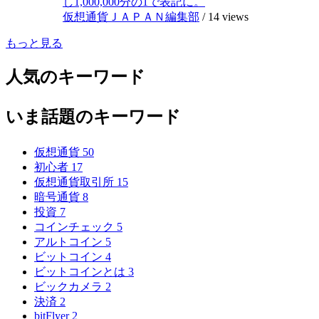
し1,000,000分の1で表記に。
仮想通貨ＪＡＰＡＮ編集部
/
14 views
もっと見る
人気のキーワード
いま話題のキーワード
仮想通貨
50
初心者
17
仮想通貨取引所
15
暗号通貨
8
投資
7
コインチェック
5
アルトコイン
5
ビットコイン
4
ビットコインとは
3
ビックカメラ
2
決済
2
bitFlyer
2