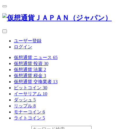
ユーザー登録
ログイン
仮想通貨 ニュース
65
仮想通貨 投資
30
仮想通貨 法案
2
仮想通貨 税金
3
仮想通貨 交換業者
13
ビットコイン
30
イーサリアム
10
ダッシュ
5
リップル
8
モナーコイン
6
ライトコイン
5