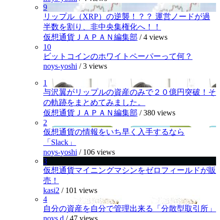
9
リップル（XRP）の逆襲！？？ 運営ノードが過
半数を割り、非中央集権化へ！！
仮想通貨ＪＡＰＡＮ編集部
/
4 views
10
ビットコインのホワイトペーパーって何？
noys-yoshi
/
3 views
1
与沢翼がリップルの資産のみで２０億円突破！そ
の軌跡をまとめてみました。
仮想通貨ＪＡＰＡＮ編集部
/
380 views
2
仮想通貨の情報をいち早く入手するなら
「Slack」
noys-yoshi
/
106 views
3
仮想通貨マイニングマシンをゼロフィールドが販
売！
kasi2
/
101 views
4
自分の資産を自分で管理出来る「分散型取引所」
noys.d
/
47 views