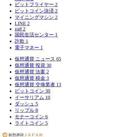
ビットフライヤー
2
ビットコイン決済
2
マイニングマシン
2
LINE
2
zaif
2
国民生活センター
1
詐欺
1
電子マネー
1
仮想通貨 ニュース
65
仮想通貨 投資
30
仮想通貨 法案
2
仮想通貨 税金
3
仮想通貨 交換業者
13
ビットコイン
30
イーサリアム
10
ダッシュ
5
リップル
8
モナーコイン
6
ライトコイン
5