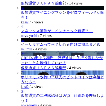
仮想通貨ＪＡＰＡＮ編集部
/
14 views
3
仮想通貨マイニングマシンをゼロフィールドが販
売！
kasi2
/
7 views
4
マネックス証券がコインチェック買収？！
noys-yoshi
/
7 views
5
イーサリアムって何？初心者向けに簡単まとめ
milimili
/
4 views
6
GREEの田中良和氏。仮想通貨に先行投資しなか
ったことを後悔していた！
仮想通貨ＪＡＰＡＮ編集部
/
4 views
7
ホリエモンや竹中平蔵氏のビットコインは今後ど
うなる？
kasi2
/
4 views
8
仮想通貨の二段階認証は必須！仕組みを理解しよ
う！
noys-yoshi
/
4 views