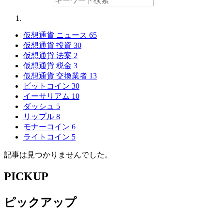
仮想通貨 ニュース
65
仮想通貨 投資
30
仮想通貨 法案
2
仮想通貨 税金
3
仮想通貨 交換業者
13
ビットコイン
30
イーサリアム
10
ダッシュ
5
リップル
8
モナーコイン
6
ライトコイン
5
記事は見つかりませんでした。
PICKUP
ピックアップ