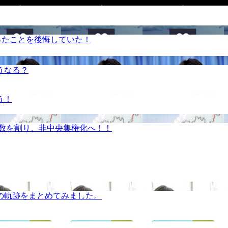
ったことを後悔していた！
うなる？
う！
半数を割り、非中央集権化へ！！
の軌跡をまとめてみました。