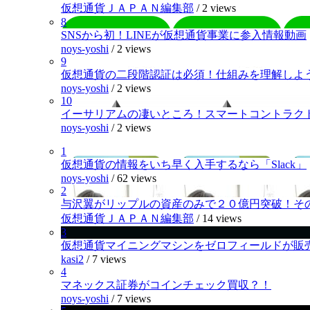
仮想通貨ＪＡＰＡＮ編集部
/
2 views
8
SNSから初！LINEが仮想通貨事業に参入情報動画
noys-yoshi
/
2 views
9
仮想通貨の二段階認証は必須！仕組みを理解しよ
noys-yoshi
/
2 views
10
イーサリアムの凄いところ！スマートコントラク
noys-yoshi
/
2 views
1
仮想通貨の情報をいち早く入手するなら「Slack」
noys-yoshi
/
62 views
2
与沢翼がリップルの資産のみで２０億円突破！そ
仮想通貨ＪＡＰＡＮ編集部
/
14 views
3
仮想通貨マイニングマシンをゼロフィールドが販
kasi2
/
7 views
4
マネックス証券がコインチェック買収？！
noys-yoshi
/
7 views