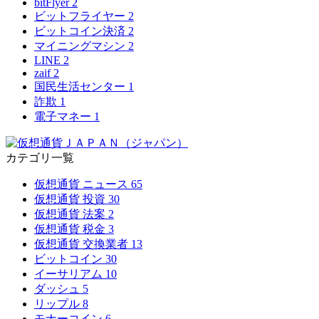
bitFlyer
2
ビットフライヤー
2
ビットコイン決済
2
マイニングマシン
2
LINE
2
zaif
2
国民生活センター
1
詐欺
1
電子マネー
1
カテゴリ一覧
仮想通貨 ニュース
65
仮想通貨 投資
30
仮想通貨 法案
2
仮想通貨 税金
3
仮想通貨 交換業者
13
ビットコイン
30
イーサリアム
10
ダッシュ
5
リップル
8
モナーコイン
6