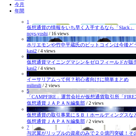
今月
年間
1
仮想通貨の情報をいち早く入手するなら「Slack」
noys-yoshi
/
16 views
2
ホリエモンや竹中平蔵氏のビットコインは今後ど
kasi2
/
4 views
3
仮想通貨マイニングマシンをゼロフィールドが販
kasi2
/
4 views
4
イーサリアムって何？初心者向けに簡単まとめ
milimili
/
2 views
5
「CAMPFIRE」運営会社が仮想通貨取引所「FI
仮想通貨ＪＡＰＡＮ編集部
/
2 views
6
仮想通貨の取引事業にＳＢＩホールディングスなど
仮想通貨ＪＡＰＡＮ編集部
/
2 views
7
与沢翼がリップルの資産のみで２０億円突破！そ