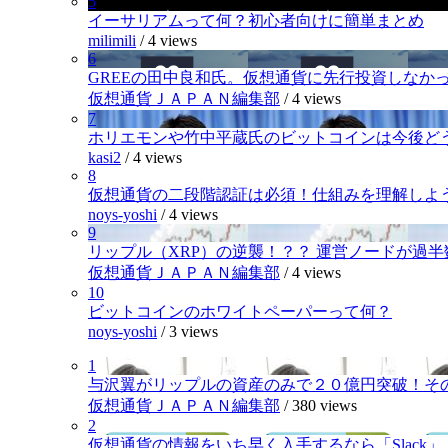
5
イーサリアムって何？初心者向けに簡単まとめ
milimili
/
4 views
6
GREEの田中良和氏。仮想通貨に先行投資しなか
仮想通貨ＪＡＰＡＮ編集部
/
4 views
7
ホリエモンや竹中平蔵氏のビットコインは今後ど
kasi2
/
4 views
8
仮想通貨の二段階認証は必須！仕組みを理解しよ
noys-yoshi
/
4 views
9
リップル（XRP）の逆襲！？？ 運営ノードが過
仮想通貨ＪＡＰＡＮ編集部
/
4 views
10
ビットコインのホワイトペーパーって何？
noys-yoshi
/
3 views
1
与沢翼がリップルの資産のみで２０億円突破！そ
仮想通貨ＪＡＰＡＮ編集部
/
380 views
2
仮想通貨の情報をいち早く入手するなら「Slack」