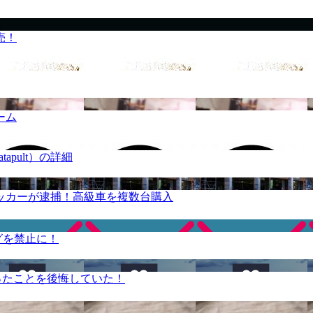
売！
ーム
apult）の詳細
ッカーが逮捕！高級車を複数台購入
グを禁止に！
ったことを後悔していた！