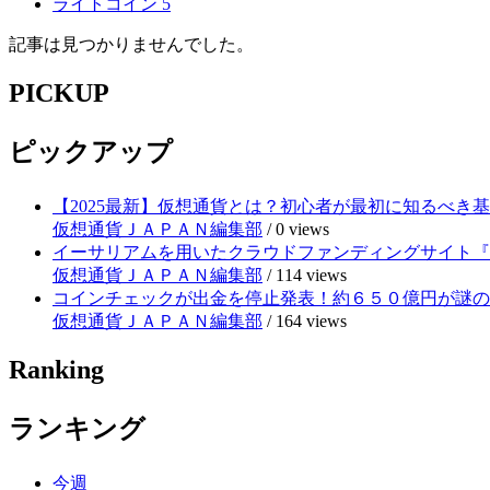
ライトコイン
5
記事は見つかりませんでした。
PICKUP
ピックアップ
【2025最新】仮想通貨とは？初心者が最初に知るべき
仮想通貨ＪＡＰＡＮ編集部
/
0 views
イーサリアムを用いたクラウドファンディングサイト『RE
仮想通貨ＪＡＰＡＮ編集部
/
114 views
コインチェックが出金を停止発表！約６５０億円が謎の
仮想通貨ＪＡＰＡＮ編集部
/
164 views
Ranking
ランキング
今週