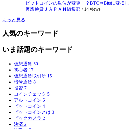
ビットコインの単位が変更！？BTC⇒Bitsに変換し1,
仮想通貨ＪＡＰＡＮ編集部
/
14 views
もっと見る
人気のキーワード
いま話題のキーワード
仮想通貨
50
初心者
17
仮想通貨取引所
15
暗号通貨
8
投資
7
コインチェック
5
アルトコイン
5
ビットコイン
4
ビットコインとは
3
ビックカメラ
2
決済
2