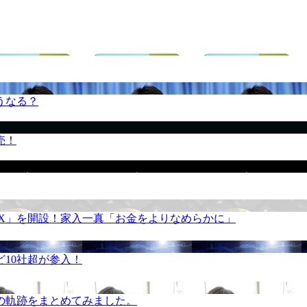
うなる？
売！
REX」を開設！家入一真「お金をよりなめらかに」
10社超が参入！
の軌跡をまとめてみました。