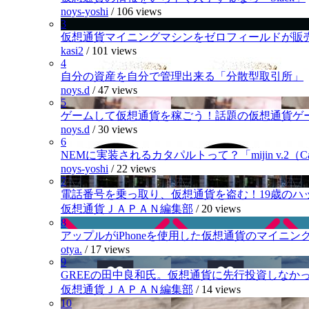
noys-yoshi
/
106 views
3
仮想通貨マイニングマシンをゼロフィールドが販
kasi2
/
101 views
4
自分の資産を自分で管理出来る「分散型取引所」
noys.d
/
47 views
5
ゲームして仮想通貨を稼ごう！話題の仮想通貨ゲ
noys.d
/
30 views
6
NEMに実装されるカタパルトって？「mijin v.2（Cat
noys-yoshi
/
22 views
7
電話番号を乗っ取り、仮想通貨を盗む！19歳のハ
仮想通貨ＪＡＰＡＮ編集部
/
20 views
8
アップルがiPhoneを使用した仮想通貨のマイニン
otya.
/
17 views
9
GREEの田中良和氏。仮想通貨に先行投資しなか
仮想通貨ＪＡＰＡＮ編集部
/
14 views
10