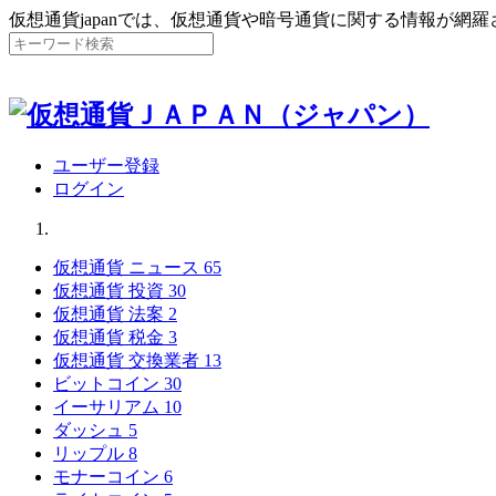
仮想通貨japanでは、仮想通貨や暗号通貨に関する情報が網
ユーザー登録
ログイン
仮想通貨 ニュース
65
仮想通貨 投資
30
仮想通貨 法案
2
仮想通貨 税金
3
仮想通貨 交換業者
13
ビットコイン
30
イーサリアム
10
ダッシュ
5
リップル
8
モナーコイン
6