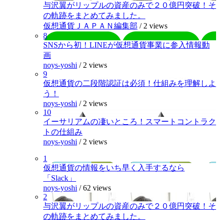
与沢翼がリップルの資産のみで２０億円突破！そ
の軌跡をまとめてみました。
仮想通貨ＪＡＰＡＮ編集部
/
2 views
8
SNSから初！LINEが仮想通貨事業に参入情報動
画
noys-yoshi
/
2 views
9
仮想通貨の二段階認証は必須！仕組みを理解しよ
う！
noys-yoshi
/
2 views
10
イーサリアムの凄いところ！スマートコントラク
トの仕組み
noys-yoshi
/
2 views
1
仮想通貨の情報をいち早く入手するなら
「Slack」
noys-yoshi
/
62 views
2
与沢翼がリップルの資産のみで２０億円突破！そ
の軌跡をまとめてみました。