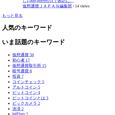
し1,000,000分の1で表記に。
仮想通貨ＪＡＰＡＮ編集部
/
14 views
もっと見る
人気のキーワード
いま話題のキーワード
仮想通貨
50
初心者
17
仮想通貨取引所
15
暗号通貨
8
投資
7
コインチェック
5
アルトコイン
5
ビットコイン
4
ビットコインとは
3
ビックカメラ
2
決済
2
bitFlyer
2