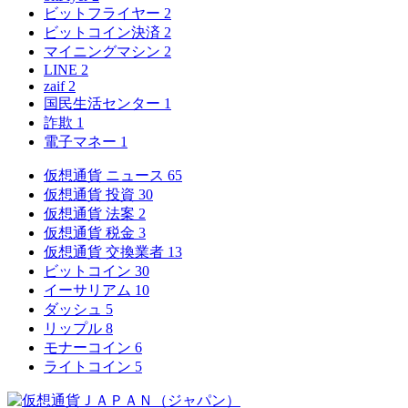
ビットフライヤー
2
ビットコイン決済
2
マイニングマシン
2
LINE
2
zaif
2
国民生活センター
1
詐欺
1
電子マネー
1
仮想通貨 ニュース
65
仮想通貨 投資
30
仮想通貨 法案
2
仮想通貨 税金
3
仮想通貨 交換業者
13
ビットコイン
30
イーサリアム
10
ダッシュ
5
リップル
8
モナーコイン
6
ライトコイン
5