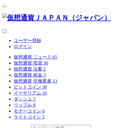
ユーザー登録
ログイン
仮想通貨 ニュース
65
仮想通貨 投資
30
仮想通貨 法案
2
仮想通貨 税金
3
仮想通貨 交換業者
13
ビットコイン
30
イーサリアム
10
ダッシュ
5
リップル
8
モナーコイン
6
ライトコイン
5