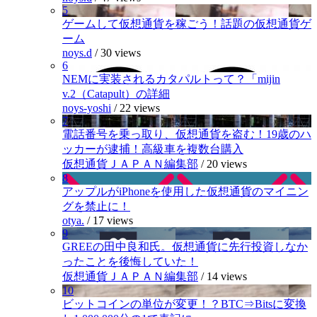
5
ゲームして仮想通貨を稼ごう！話題の仮想通貨ゲ
ーム
noys.d
/
30 views
6
NEMに実装されるカタパルトって？「mijin
v.2（Catapult）の詳細
noys-yoshi
/
22 views
7
電話番号を乗っ取り、仮想通貨を盗む！19歳のハ
ッカーが逮捕！高級車を複数台購入
仮想通貨ＪＡＰＡＮ編集部
/
20 views
8
アップルがiPhoneを使用した仮想通貨のマイニン
グを禁止に！
otya.
/
17 views
9
GREEの田中良和氏。仮想通貨に先行投資しなか
ったことを後悔していた！
仮想通貨ＪＡＰＡＮ編集部
/
14 views
10
ビットコインの単位が変更！？BTC⇒Bitsに変換