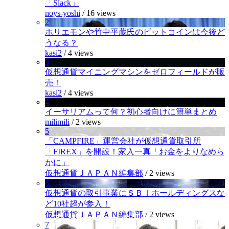
「Slack」
noys-yoshi
/
16 views
2
ホリエモンや竹中平蔵氏のビットコインは今後ど
うなる？
kasi2
/
4 views
3
仮想通貨マイニングマシンをゼロフィールドが販
売！
kasi2
/
4 views
4
イーサリアムって何？初心者向けに簡単まとめ
milimili
/
2 views
5
「CAMPFIRE」運営会社が仮想通貨取引所
「FIREX」を開設！家入一真「お金をよりなめら
かに」
仮想通貨ＪＡＰＡＮ編集部
/
2 views
6
仮想通貨の取引事業にＳＢＩホールディングスな
ど10社超が参入！
仮想通貨ＪＡＰＡＮ編集部
/
2 views
7