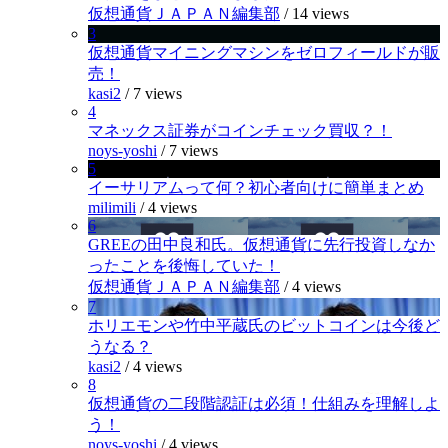
仮想通貨ＪＡＰＡＮ編集部
/
14 views
3
仮想通貨マイニングマシンをゼロフィールドが販
売！
kasi2
/
7 views
4
マネックス証券がコインチェック買収？！
noys-yoshi
/
7 views
5
イーサリアムって何？初心者向けに簡単まとめ
milimili
/
4 views
6
GREEの田中良和氏。仮想通貨に先行投資しなか
ったことを後悔していた！
仮想通貨ＪＡＰＡＮ編集部
/
4 views
7
ホリエモンや竹中平蔵氏のビットコインは今後ど
うなる？
kasi2
/
4 views
8
仮想通貨の二段階認証は必須！仕組みを理解しよ
う！
noys-yoshi
/
4 views