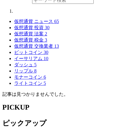
仮想通貨 ニュース
65
仮想通貨 投資
30
仮想通貨 法案
2
仮想通貨 税金
3
仮想通貨 交換業者
13
ビットコイン
30
イーサリアム
10
ダッシュ
5
リップル
8
モナーコイン
6
ライトコイン
5
記事は見つかりませんでした。
PICKUP
ピックアップ