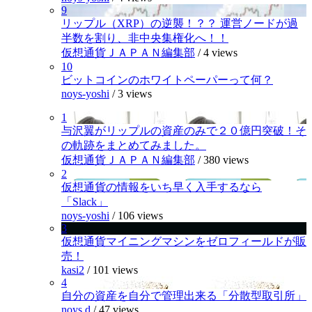
9
リップル（XRP）の逆襲！？？ 運営ノードが過
半数を割り、非中央集権化へ！！
仮想通貨ＪＡＰＡＮ編集部
/
4 views
10
ビットコインのホワイトペーパーって何？
noys-yoshi
/
3 views
1
与沢翼がリップルの資産のみで２０億円突破！そ
の軌跡をまとめてみました。
仮想通貨ＪＡＰＡＮ編集部
/
380 views
2
仮想通貨の情報をいち早く入手するなら
「Slack」
noys-yoshi
/
106 views
3
仮想通貨マイニングマシンをゼロフィールドが販
売！
kasi2
/
101 views
4
自分の資産を自分で管理出来る「分散型取引所」
noys.d
/
47 views