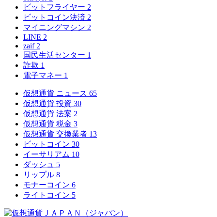
ビットフライヤー
2
ビットコイン決済
2
マイニングマシン
2
LINE
2
zaif
2
国民生活センター
1
詐欺
1
電子マネー
1
仮想通貨 ニュース
65
仮想通貨 投資
30
仮想通貨 法案
2
仮想通貨 税金
3
仮想通貨 交換業者
13
ビットコイン
30
イーサリアム
10
ダッシュ
5
リップル
8
モナーコイン
6
ライトコイン
5