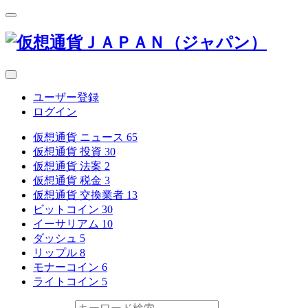
ユーザー登録
ログイン
仮想通貨 ニュース
65
仮想通貨 投資
30
仮想通貨 法案
2
仮想通貨 税金
3
仮想通貨 交換業者
13
ビットコイン
30
イーサリアム
10
ダッシュ
5
リップル
8
モナーコイン
6
ライトコイン
5