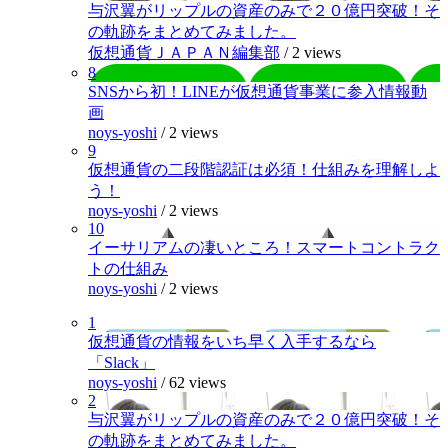
与沢翼がリップルの資産のみで２０億円突破！そ
の軌跡をまとめてみました。
仮想通貨ＪＡＰＡＮ編集部
/
2 views
8
SNSから初！LINEが仮想通貨事業に参入情報動
画
noys-yoshi
/
2 views
9
仮想通貨の二段階認証は必須！仕組みを理解しよ
う！
noys-yoshi
/
2 views
10
イーサリアムの凄いところ！スマートコントラク
トの仕組み
noys-yoshi
/
2 views
1
仮想通貨の情報をいち早く入手するなら
「Slack」
noys-yoshi
/
62 views
2
与沢翼がリップルの資産のみで２０億円突破！そ
の軌跡をまとめてみました。