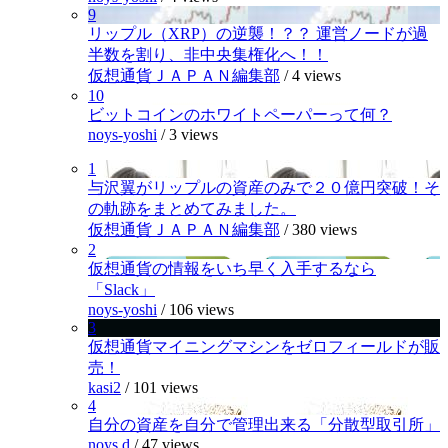
9
リップル（XRP）の逆襲！？？ 運営ノードが過
半数を割り、非中央集権化へ！！
仮想通貨ＪＡＰＡＮ編集部
/
4 views
10
ビットコインのホワイトペーパーって何？
noys-yoshi
/
3 views
1
与沢翼がリップルの資産のみで２０億円突破！そ
の軌跡をまとめてみました。
仮想通貨ＪＡＰＡＮ編集部
/
380 views
2
仮想通貨の情報をいち早く入手するなら
「Slack」
noys-yoshi
/
106 views
3
仮想通貨マイニングマシンをゼロフィールドが販
売！
kasi2
/
101 views
4
自分の資産を自分で管理出来る「分散型取引所」
noys.d
/
47 views