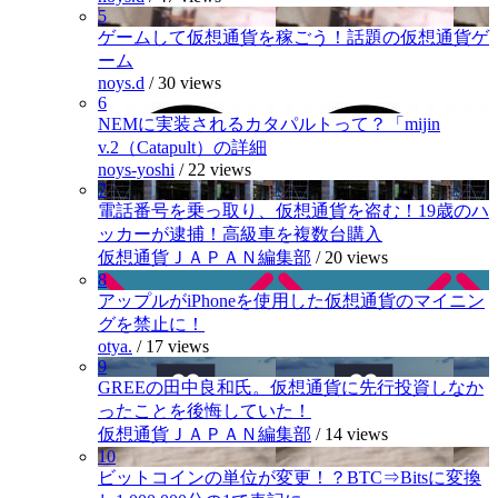
5
ゲームして仮想通貨を稼ごう！話題の仮想通貨ゲ
ーム
noys.d
/
30 views
6
NEMに実装されるカタパルトって？「mijin
v.2（Catapult）の詳細
noys-yoshi
/
22 views
7
電話番号を乗っ取り、仮想通貨を盗む！19歳のハ
ッカーが逮捕！高級車を複数台購入
仮想通貨ＪＡＰＡＮ編集部
/
20 views
8
アップルがiPhoneを使用した仮想通貨のマイニン
グを禁止に！
otya.
/
17 views
9
GREEの田中良和氏。仮想通貨に先行投資しなか
ったことを後悔していた！
仮想通貨ＪＡＰＡＮ編集部
/
14 views
10
ビットコインの単位が変更！？BTC⇒Bitsに変換