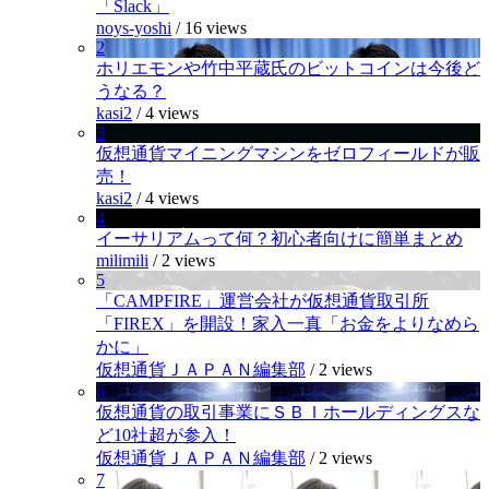
「Slack」
noys-yoshi
/
16 views
2
ホリエモンや竹中平蔵氏のビットコインは今後ど
うなる？
kasi2
/
4 views
3
仮想通貨マイニングマシンをゼロフィールドが販
売！
kasi2
/
4 views
4
イーサリアムって何？初心者向けに簡単まとめ
milimili
/
2 views
5
「CAMPFIRE」運営会社が仮想通貨取引所
「FIREX」を開設！家入一真「お金をよりなめら
かに」
仮想通貨ＪＡＰＡＮ編集部
/
2 views
6
仮想通貨の取引事業にＳＢＩホールディングスな
ど10社超が参入！
仮想通貨ＪＡＰＡＮ編集部
/
2 views
7