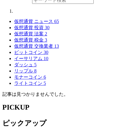
仮想通貨 ニュース
65
仮想通貨 投資
30
仮想通貨 法案
2
仮想通貨 税金
3
仮想通貨 交換業者
13
ビットコイン
30
イーサリアム
10
ダッシュ
5
リップル
8
モナーコイン
6
ライトコイン
5
記事は見つかりませんでした。
PICKUP
ピックアップ