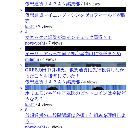
仮想通貨ＪＡＰＡＮ編集部
/
14 views
3
仮想通貨マイニングマシンをゼロフィールドが販
売！
kasi2
/
7 views
4
マネックス証券がコインチェック買収？！
noys-yoshi
/
7 views
5
イーサリアムって何？初心者向けに簡単まとめ
milimili
/
4 views
6
GREEの田中良和氏。仮想通貨に先行投資しなか
ったことを後悔していた！
仮想通貨ＪＡＰＡＮ編集部
/
4 views
7
ホリエモンや竹中平蔵氏のビットコインは今後ど
うなる？
kasi2
/
4 views
8
仮想通貨の二段階認証は必須！仕組みを理解しよ
う！
noys-yoshi
/
4 views