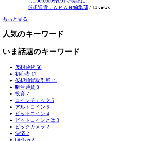
し1,000,000分の1で表記に。
仮想通貨ＪＡＰＡＮ編集部
/
14 views
もっと見る
人気のキーワード
いま話題のキーワード
仮想通貨
50
初心者
17
仮想通貨取引所
15
暗号通貨
8
投資
7
コインチェック
5
アルトコイン
5
ビットコイン
4
ビットコインとは
3
ビックカメラ
2
決済
2
bitFlyer
2