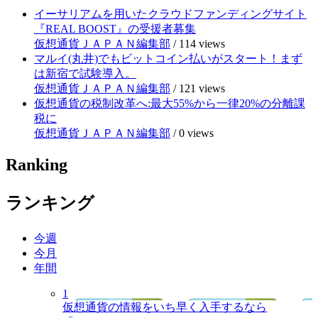
イーサリアムを用いたクラウドファンディングサイト
『REAL BOOST』の受援者募集
仮想通貨ＪＡＰＡＮ編集部
/
114 views
マルイ(丸井)でもビットコイン払いがスタート！まず
は新宿で試験導入。
仮想通貨ＪＡＰＡＮ編集部
/
121 views
仮想通貨の税制改革へ:最大55%から一律20%の分離課
税に
仮想通貨ＪＡＰＡＮ編集部
/
0 views
Ranking
ランキング
今週
今月
年間
1
仮想通貨の情報をいち早く入手するなら