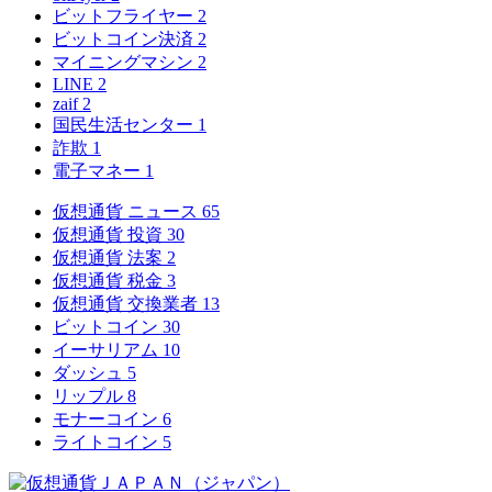
ビットフライヤー
2
ビットコイン決済
2
マイニングマシン
2
LINE
2
zaif
2
国民生活センター
1
詐欺
1
電子マネー
1
仮想通貨 ニュース
65
仮想通貨 投資
30
仮想通貨 法案
2
仮想通貨 税金
3
仮想通貨 交換業者
13
ビットコイン
30
イーサリアム
10
ダッシュ
5
リップル
8
モナーコイン
6
ライトコイン
5