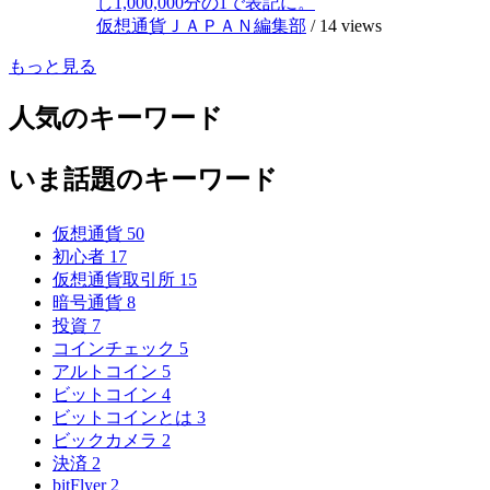
し1,000,000分の1で表記に。
仮想通貨ＪＡＰＡＮ編集部
/
14 views
もっと見る
人気のキーワード
いま話題のキーワード
仮想通貨
50
初心者
17
仮想通貨取引所
15
暗号通貨
8
投資
7
コインチェック
5
アルトコイン
5
ビットコイン
4
ビットコインとは
3
ビックカメラ
2
決済
2
bitFlyer
2