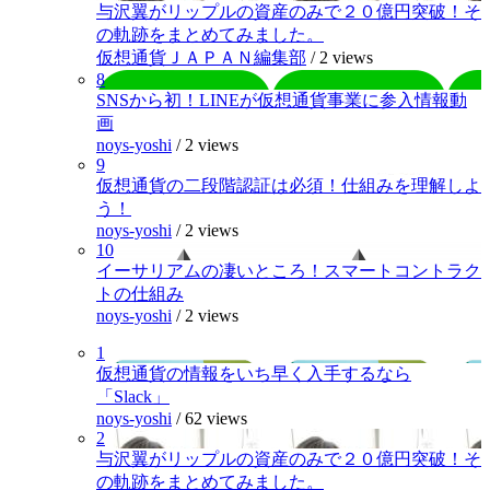
与沢翼がリップルの資産のみで２０億円突破！そ
の軌跡をまとめてみました。
仮想通貨ＪＡＰＡＮ編集部
/
2 views
8
SNSから初！LINEが仮想通貨事業に参入情報動
画
noys-yoshi
/
2 views
9
仮想通貨の二段階認証は必須！仕組みを理解しよ
う！
noys-yoshi
/
2 views
10
イーサリアムの凄いところ！スマートコントラク
トの仕組み
noys-yoshi
/
2 views
1
仮想通貨の情報をいち早く入手するなら
「Slack」
noys-yoshi
/
62 views
2
与沢翼がリップルの資産のみで２０億円突破！そ
の軌跡をまとめてみました。