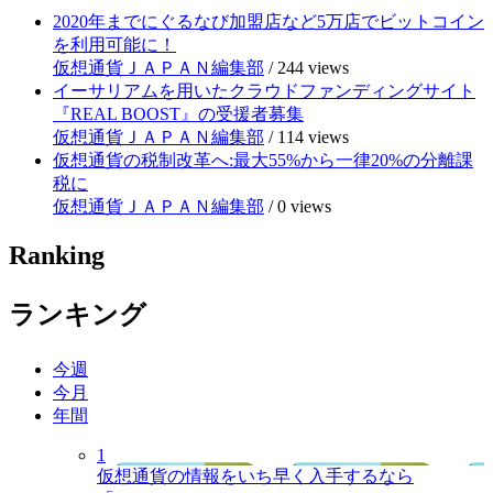
2020年までにぐるなび加盟店など5万店でビットコイン
を利用可能に！
仮想通貨ＪＡＰＡＮ編集部
/
244 views
イーサリアムを用いたクラウドファンディングサイト
『REAL BOOST』の受援者募集
仮想通貨ＪＡＰＡＮ編集部
/
114 views
仮想通貨の税制改革へ:最大55%から一律20%の分離課
税に
仮想通貨ＪＡＰＡＮ編集部
/
0 views
Ranking
ランキング
今週
今月
年間
1
仮想通貨の情報をいち早く入手するなら