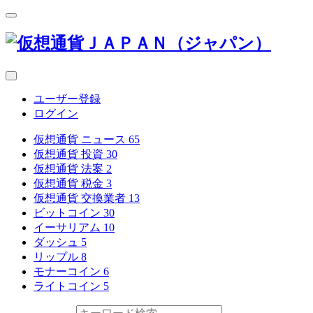
ユーザー登録
ログイン
仮想通貨 ニュース
65
仮想通貨 投資
30
仮想通貨 法案
2
仮想通貨 税金
3
仮想通貨 交換業者
13
ビットコイン
30
イーサリアム
10
ダッシュ
5
リップル
8
モナーコイン
6
ライトコイン
5