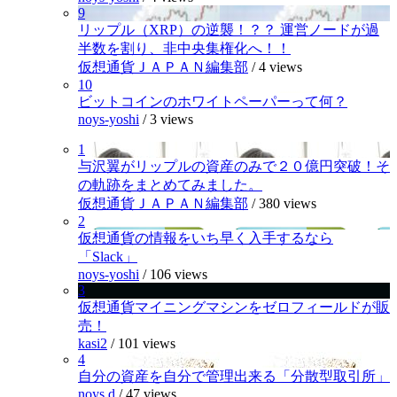
9
リップル（XRP）の逆襲！？？ 運営ノードが過
半数を割り、非中央集権化へ！！
仮想通貨ＪＡＰＡＮ編集部
/
4 views
10
ビットコインのホワイトペーパーって何？
noys-yoshi
/
3 views
1
与沢翼がリップルの資産のみで２０億円突破！そ
の軌跡をまとめてみました。
仮想通貨ＪＡＰＡＮ編集部
/
380 views
2
仮想通貨の情報をいち早く入手するなら
「Slack」
noys-yoshi
/
106 views
3
仮想通貨マイニングマシンをゼロフィールドが販
売！
kasi2
/
101 views
4
自分の資産を自分で管理出来る「分散型取引所」
noys.d
/
47 views