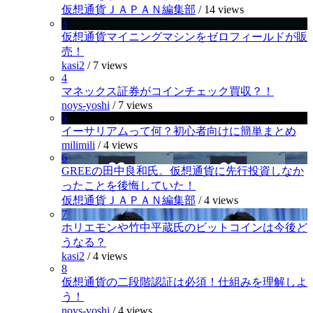
仮想通貨ＪＡＰＡＮ編集部
/
14 views
3
仮想通貨マイニングマシンをゼロフィールドが販
売！
kasi2
/
7 views
4
マネックス証券がコインチェック買収？！
noys-yoshi
/
7 views
5
イーサリアムって何？初心者向けに簡単まとめ
milimili
/
4 views
6
GREEの田中良和氏。仮想通貨に先行投資しなか
ったことを後悔していた！
仮想通貨ＪＡＰＡＮ編集部
/
4 views
7
ホリエモンや竹中平蔵氏のビットコインは今後ど
うなる？
kasi2
/
4 views
8
仮想通貨の二段階認証は必須！仕組みを理解しよ
う！
noys-yoshi
/
4 views