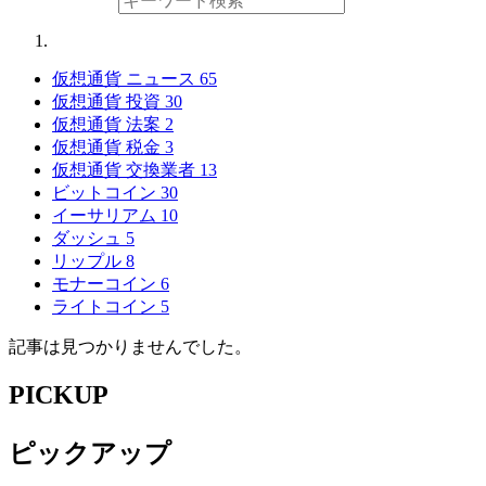
仮想通貨 ニュース
65
仮想通貨 投資
30
仮想通貨 法案
2
仮想通貨 税金
3
仮想通貨 交換業者
13
ビットコイン
30
イーサリアム
10
ダッシュ
5
リップル
8
モナーコイン
6
ライトコイン
5
記事は見つかりませんでした。
PICKUP
ピックアップ