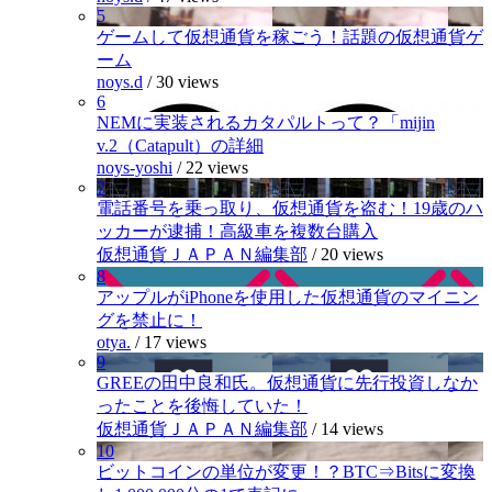
5
ゲームして仮想通貨を稼ごう！話題の仮想通貨ゲ
ーム
noys.d
/
30 views
6
NEMに実装されるカタパルトって？「mijin
v.2（Catapult）の詳細
noys-yoshi
/
22 views
7
電話番号を乗っ取り、仮想通貨を盗む！19歳のハ
ッカーが逮捕！高級車を複数台購入
仮想通貨ＪＡＰＡＮ編集部
/
20 views
8
アップルがiPhoneを使用した仮想通貨のマイニン
グを禁止に！
otya.
/
17 views
9
GREEの田中良和氏。仮想通貨に先行投資しなか
ったことを後悔していた！
仮想通貨ＪＡＰＡＮ編集部
/
14 views
10
ビットコインの単位が変更！？BTC⇒Bitsに変換