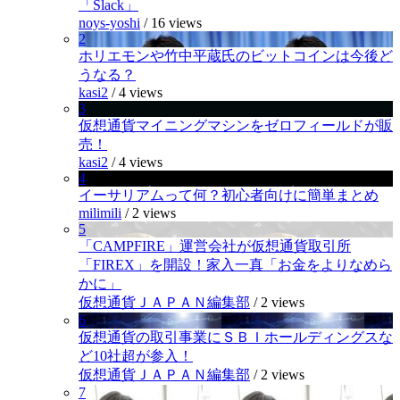
「Slack」
noys-yoshi
/
16 views
2
ホリエモンや竹中平蔵氏のビットコインは今後ど
うなる？
kasi2
/
4 views
3
仮想通貨マイニングマシンをゼロフィールドが販
売！
kasi2
/
4 views
4
イーサリアムって何？初心者向けに簡単まとめ
milimili
/
2 views
5
「CAMPFIRE」運営会社が仮想通貨取引所
「FIREX」を開設！家入一真「お金をよりなめら
かに」
仮想通貨ＪＡＰＡＮ編集部
/
2 views
6
仮想通貨の取引事業にＳＢＩホールディングスな
ど10社超が参入！
仮想通貨ＪＡＰＡＮ編集部
/
2 views
7