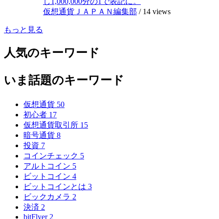
し1,000,000分の1で表記に。
仮想通貨ＪＡＰＡＮ編集部
/
14 views
もっと見る
人気のキーワード
いま話題のキーワード
仮想通貨
50
初心者
17
仮想通貨取引所
15
暗号通貨
8
投資
7
コインチェック
5
アルトコイン
5
ビットコイン
4
ビットコインとは
3
ビックカメラ
2
決済
2
bitFlyer
2