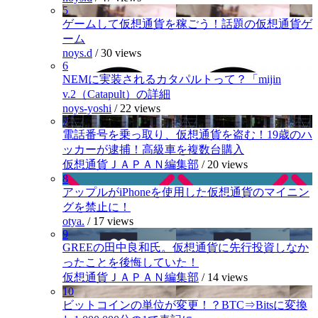
5
ゲームして仮想通貨を稼ごう！話題の仮想通貨ゲ
ーム
noys.d
/
30 views
6
NEMに実装されるカタパルトって？「mijin
v.2（Catapult）の詳細
noys-yoshi
/
22 views
7
電話番号を乗っ取り、仮想通貨を盗む！19歳のハ
ッカーが逮捕！高級車を複数台購入
仮想通貨ＪＡＰＡＮ編集部
/
20 views
8
アップルがiPhoneを使用した仮想通貨のマイニン
グを禁止に！
otya.
/
17 views
9
GREEの田中良和氏。仮想通貨に先行投資しなか
ったことを後悔していた！
仮想通貨ＪＡＰＡＮ編集部
/
14 views
10
ビットコインの単位が変更！？BTC⇒Bitsに変換