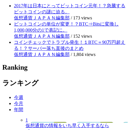
2017年は日本にとってビットコイン元年！？急騰する
ビットコインの謎に迫る。
仮想通貨ＪＡＰＡＮ編集部
/
173 views
ビットコインの単位が変更！？BTC⇒Bitsに変換し
1,000,000分の1で表記に。
仮想通貨ＪＡＰＡＮ編集部
/
152 views
コインチェックでトラブル発生！１BTC＝90万円超え
る！？サーバー落ち直後のまとめ
仮想通貨ＪＡＰＡＮ編集部
/
1,804 views
Ranking
ランキング
今週
今月
年間
1
仮想通貨の情報をいち早く入手するなら