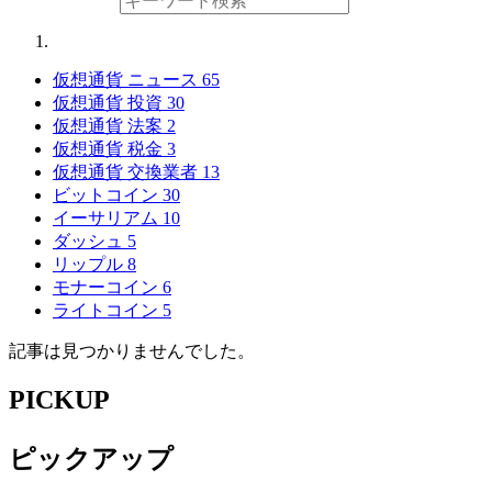
仮想通貨 ニュース
65
仮想通貨 投資
30
仮想通貨 法案
2
仮想通貨 税金
3
仮想通貨 交換業者
13
ビットコイン
30
イーサリアム
10
ダッシュ
5
リップル
8
モナーコイン
6
ライトコイン
5
記事は見つかりませんでした。
PICKUP
ピックアップ