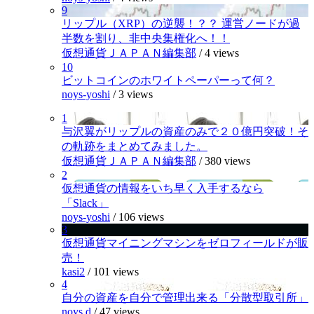
9
リップル（XRP）の逆襲！？？ 運営ノードが過
半数を割り、非中央集権化へ！！
仮想通貨ＪＡＰＡＮ編集部
/
4 views
10
ビットコインのホワイトペーパーって何？
noys-yoshi
/
3 views
1
与沢翼がリップルの資産のみで２０億円突破！そ
の軌跡をまとめてみました。
仮想通貨ＪＡＰＡＮ編集部
/
380 views
2
仮想通貨の情報をいち早く入手するなら
「Slack」
noys-yoshi
/
106 views
3
仮想通貨マイニングマシンをゼロフィールドが販
売！
kasi2
/
101 views
4
自分の資産を自分で管理出来る「分散型取引所」
noys.d
/
47 views