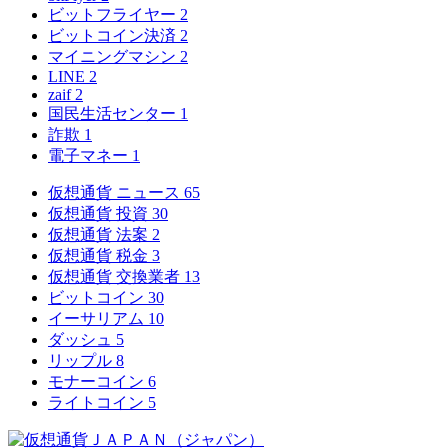
ビットフライヤー
2
ビットコイン決済
2
マイニングマシン
2
LINE
2
zaif
2
国民生活センター
1
詐欺
1
電子マネー
1
仮想通貨 ニュース
65
仮想通貨 投資
30
仮想通貨 法案
2
仮想通貨 税金
3
仮想通貨 交換業者
13
ビットコイン
30
イーサリアム
10
ダッシュ
5
リップル
8
モナーコイン
6
ライトコイン
5