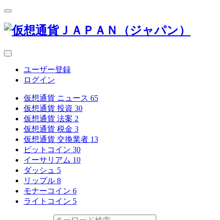
ユーザー登録
ログイン
仮想通貨 ニュース
65
仮想通貨 投資
30
仮想通貨 法案
2
仮想通貨 税金
3
仮想通貨 交換業者
13
ビットコイン
30
イーサリアム
10
ダッシュ
5
リップル
8
モナーコイン
6
ライトコイン
5