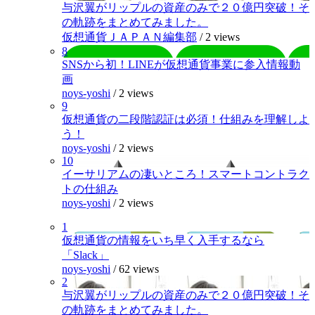
与沢翼がリップルの資産のみで２０億円突破！そ
の軌跡をまとめてみました。
仮想通貨ＪＡＰＡＮ編集部
/
2 views
8
SNSから初！LINEが仮想通貨事業に参入情報動
画
noys-yoshi
/
2 views
9
仮想通貨の二段階認証は必須！仕組みを理解しよ
う！
noys-yoshi
/
2 views
10
イーサリアムの凄いところ！スマートコントラク
トの仕組み
noys-yoshi
/
2 views
1
仮想通貨の情報をいち早く入手するなら
「Slack」
noys-yoshi
/
62 views
2
与沢翼がリップルの資産のみで２０億円突破！そ
の軌跡をまとめてみました。