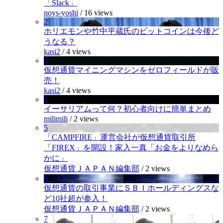
「Slack」
noys-yoshi
/
16 views
2
ホリエモンや竹中平蔵氏のビットコインは今後ど
うなる？
kasi2
/
4 views
3
仮想通貨マイニングマシンをゼロフィールドが販
売！
kasi2
/
4 views
4
イーサリアムって何？初心者向けに簡単まとめ
milimili
/
2 views
5
「CAMPFIRE」運営会社が仮想通貨取引所
「FIREX」を開設！家入一真「お金をよりなめら
かに」
仮想通貨ＪＡＰＡＮ編集部
/
2 views
6
仮想通貨の取引事業にＳＢＩホールディングスな
ど10社超が参入！
仮想通貨ＪＡＰＡＮ編集部
/
2 views
7