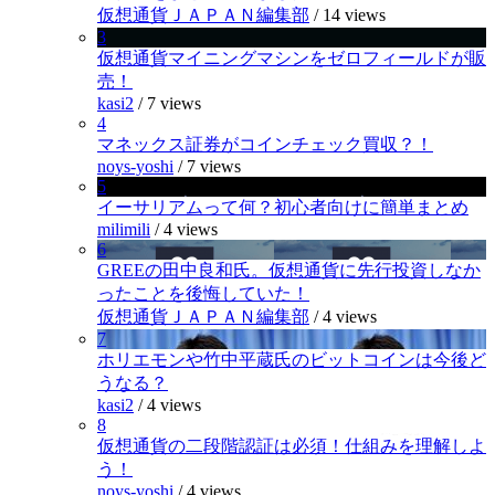
仮想通貨ＪＡＰＡＮ編集部
/
14 views
3
仮想通貨マイニングマシンをゼロフィールドが販
売！
kasi2
/
7 views
4
マネックス証券がコインチェック買収？！
noys-yoshi
/
7 views
5
イーサリアムって何？初心者向けに簡単まとめ
milimili
/
4 views
6
GREEの田中良和氏。仮想通貨に先行投資しなか
ったことを後悔していた！
仮想通貨ＪＡＰＡＮ編集部
/
4 views
7
ホリエモンや竹中平蔵氏のビットコインは今後ど
うなる？
kasi2
/
4 views
8
仮想通貨の二段階認証は必須！仕組みを理解しよ
う！
noys-yoshi
/
4 views