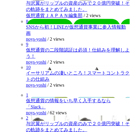
与沢翼がリップルの資産のみで２０億円突破！そ
の軌跡をまとめてみました。
仮想通貨ＪＡＰＡＮ編集部
/
2 views
8
SNSから初！LINEが仮想通貨事業に参入情報動
画
noys-yoshi
/
2 views
9
仮想通貨の二段階認証は必須！仕組みを理解しよ
う！
noys-yoshi
/
2 views
10
イーサリアムの凄いところ！スマートコントラク
トの仕組み
noys-yoshi
/
2 views
1
仮想通貨の情報をいち早く入手するなら
「Slack」
noys-yoshi
/
62 views
2
与沢翼がリップルの資産のみで２０億円突破！そ
の軌跡をまとめてみました。