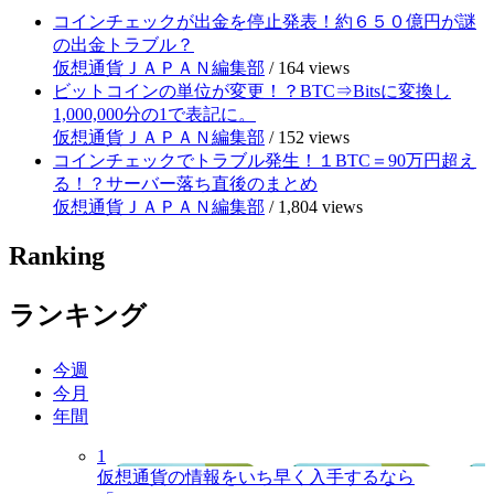
コインチェックが出金を停止発表！約６５０億円が謎
の出金トラブル？
仮想通貨ＪＡＰＡＮ編集部
/
164 views
ビットコインの単位が変更！？BTC⇒Bitsに変換し
1,000,000分の1で表記に。
仮想通貨ＪＡＰＡＮ編集部
/
152 views
コインチェックでトラブル発生！１BTC＝90万円超え
る！？サーバー落ち直後のまとめ
仮想通貨ＪＡＰＡＮ編集部
/
1,804 views
Ranking
ランキング
今週
今月
年間
1
仮想通貨の情報をいち早く入手するなら