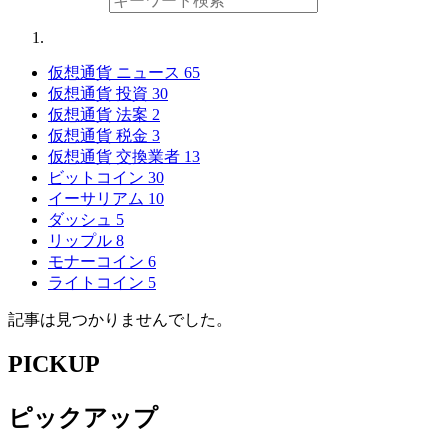
仮想通貨 ニュース
65
仮想通貨 投資
30
仮想通貨 法案
2
仮想通貨 税金
3
仮想通貨 交換業者
13
ビットコイン
30
イーサリアム
10
ダッシュ
5
リップル
8
モナーコイン
6
ライトコイン
5
記事は見つかりませんでした。
PICKUP
ピックアップ