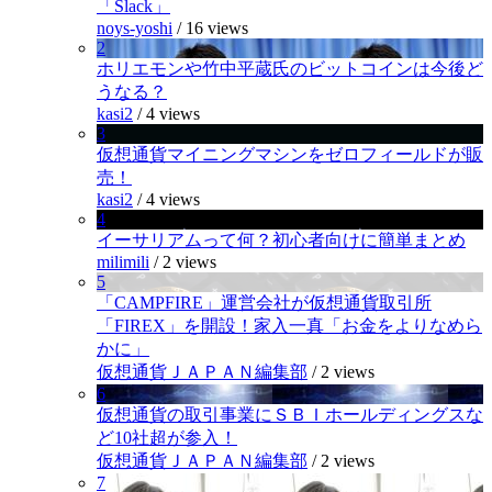
「Slack」
noys-yoshi
/
16 views
2
ホリエモンや竹中平蔵氏のビットコインは今後ど
うなる？
kasi2
/
4 views
3
仮想通貨マイニングマシンをゼロフィールドが販
売！
kasi2
/
4 views
4
イーサリアムって何？初心者向けに簡単まとめ
milimili
/
2 views
5
「CAMPFIRE」運営会社が仮想通貨取引所
「FIREX」を開設！家入一真「お金をよりなめら
かに」
仮想通貨ＪＡＰＡＮ編集部
/
2 views
6
仮想通貨の取引事業にＳＢＩホールディングスな
ど10社超が参入！
仮想通貨ＪＡＰＡＮ編集部
/
2 views
7