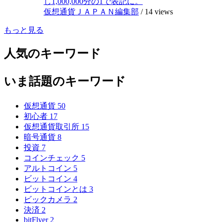
し1,000,000分の1で表記に。
仮想通貨ＪＡＰＡＮ編集部
/
14 views
もっと見る
人気のキーワード
いま話題のキーワード
仮想通貨
50
初心者
17
仮想通貨取引所
15
暗号通貨
8
投資
7
コインチェック
5
アルトコイン
5
ビットコイン
4
ビットコインとは
3
ビックカメラ
2
決済
2
bitFlyer
2