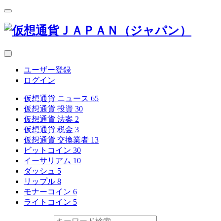
ユーザー登録
ログイン
仮想通貨 ニュース
65
仮想通貨 投資
30
仮想通貨 法案
2
仮想通貨 税金
3
仮想通貨 交換業者
13
ビットコイン
30
イーサリアム
10
ダッシュ
5
リップル
8
モナーコイン
6
ライトコイン
5