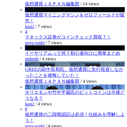
仮想通貨ＪＡＰＡＮ編集部
/
14 views
3
仮想通貨マイニングマシンをゼロフィールドが販
売！
kasi2
/
7 views
4
マネックス証券がコインチェック買収？！
noys-yoshi
/
7 views
5
イーサリアムって何？初心者向けに簡単まとめ
milimili
/
4 views
6
GREEの田中良和氏。仮想通貨に先行投資しなか
ったことを後悔していた！
仮想通貨ＪＡＰＡＮ編集部
/
4 views
7
ホリエモンや竹中平蔵氏のビットコインは今後ど
うなる？
kasi2
/
4 views
8
仮想通貨の二段階認証は必須！仕組みを理解しよ
う！
noys-yoshi
/
4 views