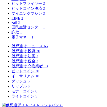
ビットフライヤー
2
ビットコイン決済
2
マイニングマシン
2
LINE
2
zaif
2
国民生活センター
1
詐欺
1
電子マネー
1
仮想通貨 ニュース
65
仮想通貨 投資
30
仮想通貨 法案
2
仮想通貨 税金
3
仮想通貨 交換業者
13
ビットコイン
30
イーサリアム
10
ダッシュ
5
リップル
8
モナーコイン
6
ライトコイン
5