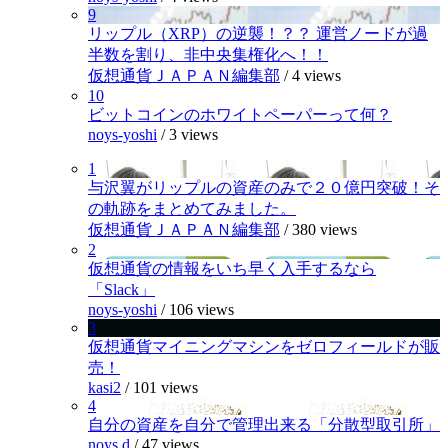
9
リップル（XRP）の逆襲！？？ 運営ノードが過
半数を割り、非中央集権化へ！！
仮想通貨ＪＡＰＡＮ編集部
/
4 views
10
ビットコインのホワイトペーパーって何？
noys-yoshi
/
3 views
1
与沢翼がリップルの資産のみで２０億円突破！そ
の軌跡をまとめてみました。
仮想通貨ＪＡＰＡＮ編集部
/
380 views
2
仮想通貨の情報をいち早く入手するなら
「Slack」
noys-yoshi
/
106 views
3
仮想通貨マイニングマシンをゼロフィールドが販
売！
kasi2
/
101 views
4
自分の資産を自分で管理出来る「分散型取引所」
noys.d
/
47 views