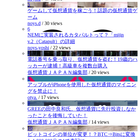
5
ゲームして仮想通貨を稼ごう！話題の仮想通貨ゲ
ーム
noys.d
/
30 views
6
NEMに実装されるカタパルトって？「mijin
v.2（Catapult）の詳細
noys-yoshi
/
22 views
7
電話番号を乗っ取り、仮想通貨を盗む！19歳のハ
ッカーが逮捕！高級車を複数台購入
仮想通貨ＪＡＰＡＮ編集部
/
20 views
8
アップルがiPhoneを使用した仮想通貨のマイニン
グを禁止に！
otya.
/
17 views
9
GREEの田中良和氏。仮想通貨に先行投資しなか
ったことを後悔していた！
仮想通貨ＪＡＰＡＮ編集部
/
14 views
10
ビットコインの単位が変更！？BTC⇒Bitsに変換