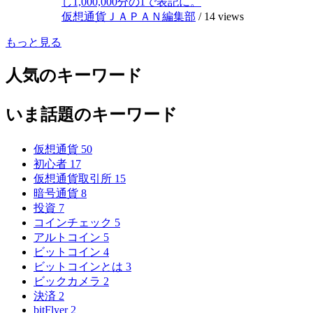
し1,000,000分の1で表記に。
仮想通貨ＪＡＰＡＮ編集部
/
14 views
もっと見る
人気のキーワード
いま話題のキーワード
仮想通貨
50
初心者
17
仮想通貨取引所
15
暗号通貨
8
投資
7
コインチェック
5
アルトコイン
5
ビットコイン
4
ビットコインとは
3
ビックカメラ
2
決済
2
bitFlyer
2