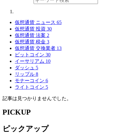
仮想通貨 ニュース
65
仮想通貨 投資
30
仮想通貨 法案
2
仮想通貨 税金
3
仮想通貨 交換業者
13
ビットコイン
30
イーサリアム
10
ダッシュ
5
リップル
8
モナーコイン
6
ライトコイン
5
記事は見つかりませんでした。
PICKUP
ピックアップ