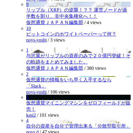
9
リップル（XRP）の逆襲！？？ 運営ノードが過
半数を割り、非中央集権化へ！！
仮想通貨ＪＡＰＡＮ編集部
/
4 views
10
ビットコインのホワイトペーパーって何？
noys-yoshi
/
3 views
1
与沢翼がリップルの資産のみで２０億円突破！そ
の軌跡をまとめてみました。
仮想通貨ＪＡＰＡＮ編集部
/
380 views
2
仮想通貨の情報をいち早く入手するなら
「Slack」
noys-yoshi
/
106 views
3
仮想通貨マイニングマシンをゼロフィールドが販
売！
kasi2
/
101 views
4
自分の資産を自分で管理出来る「分散型取引所」
noys.d
/
47 views