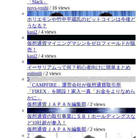
「Slack」
noys-yoshi
/
16 views
2
ホリエモンや竹中平蔵氏のビットコインは今後ど
うなる？
kasi2
/
4 views
3
仮想通貨マイニングマシンをゼロフィールドが販
売！
kasi2
/
4 views
4
イーサリアムって何？初心者向けに簡単まとめ
milimili
/
2 views
5
「CAMPFIRE」運営会社が仮想通貨取引所
「FIREX」を開設！家入一真「お金をよりなめら
かに」
仮想通貨ＪＡＰＡＮ編集部
/
2 views
6
仮想通貨の取引事業にＳＢＩホールディングスな
ど10社超が参入！
仮想通貨ＪＡＰＡＮ編集部
/
2 views
7