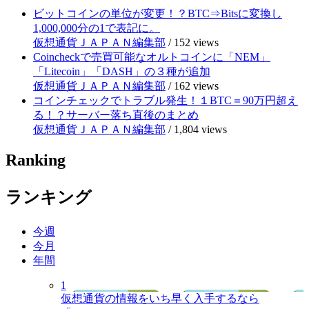
ビットコインの単位が変更！？BTC⇒Bitsに変換し
1,000,000分の1で表記に。
仮想通貨ＪＡＰＡＮ編集部
/
152 views
Coincheckで売買可能なオルトコインに「NEM」
「Litecoin」「DASH」の３種が追加
仮想通貨ＪＡＰＡＮ編集部
/
162 views
コインチェックでトラブル発生！１BTC＝90万円超え
る！？サーバー落ち直後のまとめ
仮想通貨ＪＡＰＡＮ編集部
/
1,804 views
Ranking
ランキング
今週
今月
年間
1
仮想通貨の情報をいち早く入手するなら