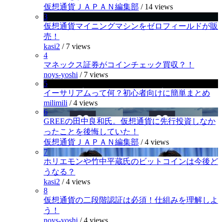
仮想通貨ＪＡＰＡＮ編集部
/
14 views
3
仮想通貨マイニングマシンをゼロフィールドが販
売！
kasi2
/
7 views
4
マネックス証券がコインチェック買収？！
noys-yoshi
/
7 views
5
イーサリアムって何？初心者向けに簡単まとめ
milimili
/
4 views
6
GREEの田中良和氏。仮想通貨に先行投資しなか
ったことを後悔していた！
仮想通貨ＪＡＰＡＮ編集部
/
4 views
7
ホリエモンや竹中平蔵氏のビットコインは今後ど
うなる？
kasi2
/
4 views
8
仮想通貨の二段階認証は必須！仕組みを理解しよ
う！
noys-yoshi
/
4 views