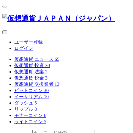
ユーザー登録
ログイン
仮想通貨 ニュース
65
仮想通貨 投資
30
仮想通貨 法案
2
仮想通貨 税金
3
仮想通貨 交換業者
13
ビットコイン
30
イーサリアム
10
ダッシュ
5
リップル
8
モナーコイン
6
ライトコイン
5