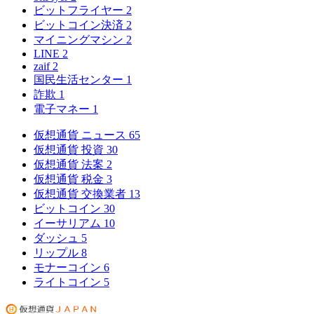
ビットフライヤー
2
ビットコイン決済
2
マイニングマシン
2
LINE
2
zaif
2
国民生活センター
1
詐欺
1
電子マネー
1
仮想通貨 ニュース
65
仮想通貨 投資
30
仮想通貨 法案
2
仮想通貨 税金
3
仮想通貨 交換業者
13
ビットコイン
30
イーサリアム
10
ダッシュ
5
リップル
8
モナーコイン
6
ライトコイン
5