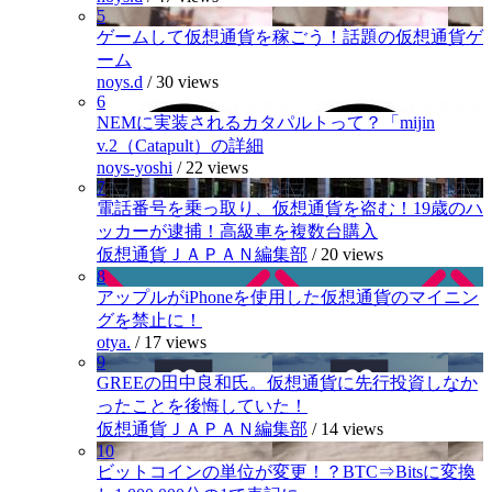
5
ゲームして仮想通貨を稼ごう！話題の仮想通貨ゲ
ーム
noys.d
/
30 views
6
NEMに実装されるカタパルトって？「mijin
v.2（Catapult）の詳細
noys-yoshi
/
22 views
7
電話番号を乗っ取り、仮想通貨を盗む！19歳のハ
ッカーが逮捕！高級車を複数台購入
仮想通貨ＪＡＰＡＮ編集部
/
20 views
8
アップルがiPhoneを使用した仮想通貨のマイニン
グを禁止に！
otya.
/
17 views
9
GREEの田中良和氏。仮想通貨に先行投資しなか
ったことを後悔していた！
仮想通貨ＪＡＰＡＮ編集部
/
14 views
10
ビットコインの単位が変更！？BTC⇒Bitsに変換