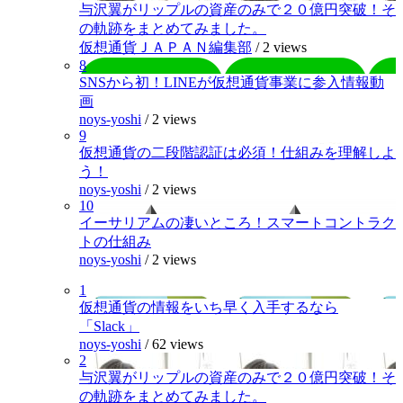
与沢翼がリップルの資産のみで２０億円突破！そ
の軌跡をまとめてみました。
仮想通貨ＪＡＰＡＮ編集部
/
2 views
8
SNSから初！LINEが仮想通貨事業に参入情報動
画
noys-yoshi
/
2 views
9
仮想通貨の二段階認証は必須！仕組みを理解しよ
う！
noys-yoshi
/
2 views
10
イーサリアムの凄いところ！スマートコントラク
トの仕組み
noys-yoshi
/
2 views
1
仮想通貨の情報をいち早く入手するなら
「Slack」
noys-yoshi
/
62 views
2
与沢翼がリップルの資産のみで２０億円突破！そ
の軌跡をまとめてみました。