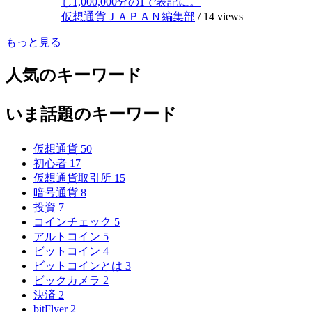
し1,000,000分の1で表記に。
仮想通貨ＪＡＰＡＮ編集部
/
14 views
もっと見る
人気のキーワード
いま話題のキーワード
仮想通貨
50
初心者
17
仮想通貨取引所
15
暗号通貨
8
投資
7
コインチェック
5
アルトコイン
5
ビットコイン
4
ビットコインとは
3
ビックカメラ
2
決済
2
bitFlyer
2