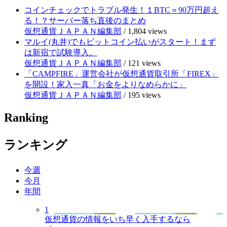
コインチェックでトラブル発生！１BTC＝90万円超え
る！？サーバー落ち直後のまとめ
仮想通貨ＪＡＰＡＮ編集部
/
1,804 views
マルイ(丸井)でもビットコイン払いがスタート！まず
は新宿で試験導入。
仮想通貨ＪＡＰＡＮ編集部
/
121 views
「CAMPFIRE」運営会社が仮想通貨取引所「FIREX」
を開設！家入一真「お金をよりなめらかに」
仮想通貨ＪＡＰＡＮ編集部
/
195 views
Ranking
ランキング
今週
今月
年間
1
仮想通貨の情報をいち早く入手するなら