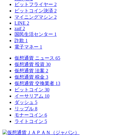
ビットフライヤー
2
ビットコイン決済
2
マイニングマシン
2
LINE
2
zaif
2
国民生活センター
1
詐欺
1
電子マネー
1
仮想通貨 ニュース
65
仮想通貨 投資
30
仮想通貨 法案
2
仮想通貨 税金
3
仮想通貨 交換業者
13
ビットコイン
30
イーサリアム
10
ダッシュ
5
リップル
8
モナーコイン
6
ライトコイン
5