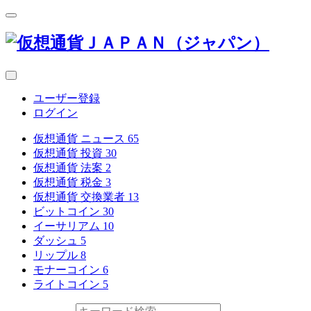
ユーザー登録
ログイン
仮想通貨 ニュース
65
仮想通貨 投資
30
仮想通貨 法案
2
仮想通貨 税金
3
仮想通貨 交換業者
13
ビットコイン
30
イーサリアム
10
ダッシュ
5
リップル
8
モナーコイン
6
ライトコイン
5