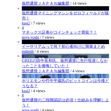
仮想通貨ＪＡＰＡＮ編集部
/
14 views
3
仮想通貨マイニングマシンをゼロフィールドが販
売！
kasi2
/
7 views
4
マネックス証券がコインチェック買収？！
noys-yoshi
/
7 views
5
イーサリアムって何？初心者向けに簡単まとめ
milimili
/
4 views
6
GREEの田中良和氏。仮想通貨に先行投資しなか
ったことを後悔していた！
仮想通貨ＪＡＰＡＮ編集部
/
4 views
7
ホリエモンや竹中平蔵氏のビットコインは今後ど
うなる？
kasi2
/
4 views
8
仮想通貨の二段階認証は必須！仕組みを理解しよ
う！
noys-yoshi
/
4 views