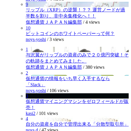
9
リップル（XRP）の逆襲！？？ 運営ノードが過
半数を割り、非中央集権化へ！！
仮想通貨ＪＡＰＡＮ編集部
/
4 views
10
ビットコインのホワイトペーパーって何？
noys-yoshi
/
3 views
1
与沢翼がリップルの資産のみで２０億円突破！そ
の軌跡をまとめてみました。
仮想通貨ＪＡＰＡＮ編集部
/
380 views
2
仮想通貨の情報をいち早く入手するなら
「Slack」
noys-yoshi
/
106 views
3
仮想通貨マイニングマシンをゼロフィールドが販
売！
kasi2
/
101 views
4
自分の資産を自分で管理出来る「分散型取引所」
noys.d
/
47 views