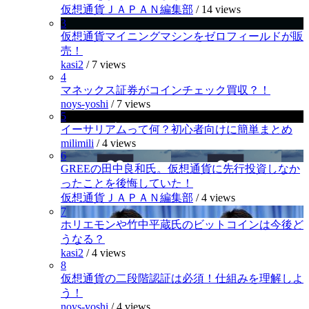
仮想通貨ＪＡＰＡＮ編集部
/
14 views
3
仮想通貨マイニングマシンをゼロフィールドが販
売！
kasi2
/
7 views
4
マネックス証券がコインチェック買収？！
noys-yoshi
/
7 views
5
イーサリアムって何？初心者向けに簡単まとめ
milimili
/
4 views
6
GREEの田中良和氏。仮想通貨に先行投資しなか
ったことを後悔していた！
仮想通貨ＪＡＰＡＮ編集部
/
4 views
7
ホリエモンや竹中平蔵氏のビットコインは今後ど
うなる？
kasi2
/
4 views
8
仮想通貨の二段階認証は必須！仕組みを理解しよ
う！
noys-yoshi
/
4 views