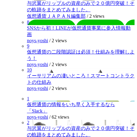
与沢翼がリップルの資産のみで２０億円突破！そ
の軌跡をまとめてみました。
仮想通貨ＪＡＰＡＮ編集部
/
2 views
8
SNSから初！LINEが仮想通貨事業に参入情報動
画
noys-yoshi
/
2 views
9
仮想通貨の二段階認証は必須！仕組みを理解しよ
う！
noys-yoshi
/
2 views
10
イーサリアムの凄いところ！スマートコントラク
トの仕組み
noys-yoshi
/
2 views
1
仮想通貨の情報をいち早く入手するなら
「Slack」
noys-yoshi
/
62 views
2
与沢翼がリップルの資産のみで２０億円突破！そ
の軌跡をまとめてみました。