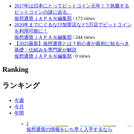
2017年は日本にとってビットコイン元年！？急騰する
ビットコインの謎に迫る。
仮想通貨ＪＡＰＡＮ編集部
/
173 views
2020年までにぐるなび加盟店など5万店でビットコイン
を利用可能に！
仮想通貨ＪＡＰＡＮ編集部
/
244 views
【2025最新】仮想通貨とは？初心者が最初に知るべき
基礎・仕組みを専門家が解説
仮想通貨ＪＡＰＡＮ編集部
/
0 views
Ranking
ランキング
今週
今月
年間
1
仮想通貨の情報をいち早く入手するなら