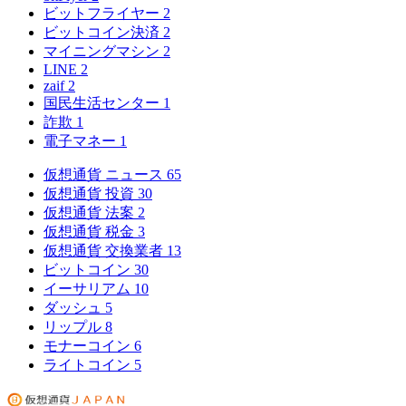
ビットフライヤー
2
ビットコイン決済
2
マイニングマシン
2
LINE
2
zaif
2
国民生活センター
1
詐欺
1
電子マネー
1
仮想通貨 ニュース
65
仮想通貨 投資
30
仮想通貨 法案
2
仮想通貨 税金
3
仮想通貨 交換業者
13
ビットコイン
30
イーサリアム
10
ダッシュ
5
リップル
8
モナーコイン
6
ライトコイン
5