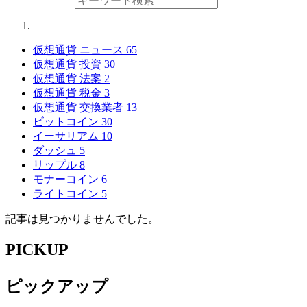
仮想通貨 ニュース
65
仮想通貨 投資
30
仮想通貨 法案
2
仮想通貨 税金
3
仮想通貨 交換業者
13
ビットコイン
30
イーサリアム
10
ダッシュ
5
リップル
8
モナーコイン
6
ライトコイン
5
記事は見つかりませんでした。
PICKUP
ピックアップ