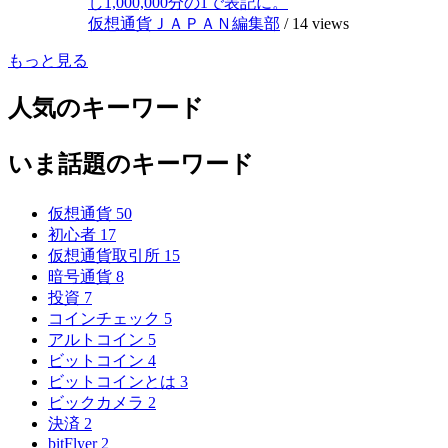
し1,000,000分の1で表記に。
仮想通貨ＪＡＰＡＮ編集部
/
14 views
もっと見る
人気のキーワード
いま話題のキーワード
仮想通貨
50
初心者
17
仮想通貨取引所
15
暗号通貨
8
投資
7
コインチェック
5
アルトコイン
5
ビットコイン
4
ビットコインとは
3
ビックカメラ
2
決済
2
bitFlyer
2