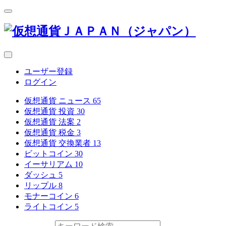
ユーザー登録
ログイン
仮想通貨 ニュース
65
仮想通貨 投資
30
仮想通貨 法案
2
仮想通貨 税金
3
仮想通貨 交換業者
13
ビットコイン
30
イーサリアム
10
ダッシュ
5
リップル
8
モナーコイン
6
ライトコイン
5