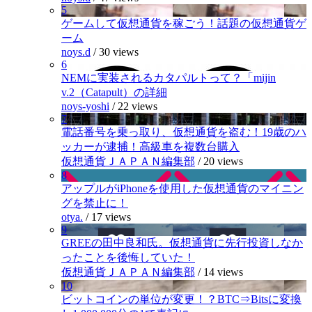
5
ゲームして仮想通貨を稼ごう！話題の仮想通貨ゲ
ーム
noys.d
/
30 views
6
NEMに実装されるカタパルトって？「mijin
v.2（Catapult）の詳細
noys-yoshi
/
22 views
7
電話番号を乗っ取り、仮想通貨を盗む！19歳のハ
ッカーが逮捕！高級車を複数台購入
仮想通貨ＪＡＰＡＮ編集部
/
20 views
8
アップルがiPhoneを使用した仮想通貨のマイニン
グを禁止に！
otya.
/
17 views
9
GREEの田中良和氏。仮想通貨に先行投資しなか
ったことを後悔していた！
仮想通貨ＪＡＰＡＮ編集部
/
14 views
10
ビットコインの単位が変更！？BTC⇒Bitsに変換