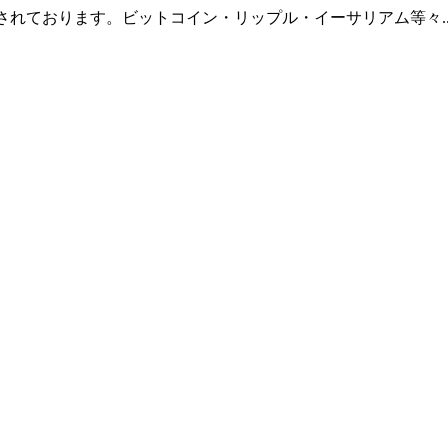
羅されております。ビットコイン・リップル・イーサリアム等々.