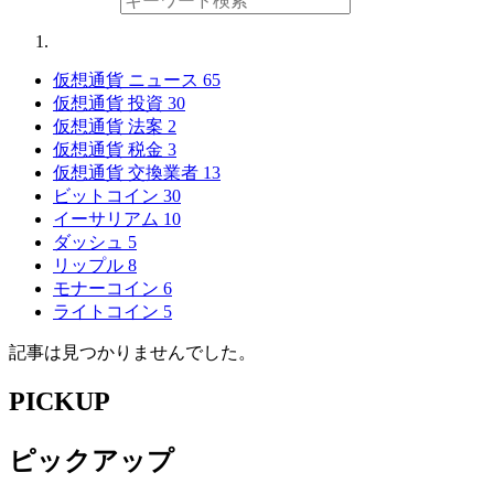
仮想通貨 ニュース
65
仮想通貨 投資
30
仮想通貨 法案
2
仮想通貨 税金
3
仮想通貨 交換業者
13
ビットコイン
30
イーサリアム
10
ダッシュ
5
リップル
8
モナーコイン
6
ライトコイン
5
記事は見つかりませんでした。
PICKUP
ピックアップ