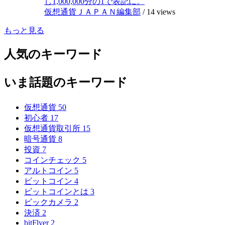
し1,000,000分の1で表記に。
仮想通貨ＪＡＰＡＮ編集部
/
14 views
もっと見る
人気のキーワード
いま話題のキーワード
仮想通貨
50
初心者
17
仮想通貨取引所
15
暗号通貨
8
投資
7
コインチェック
5
アルトコイン
5
ビットコイン
4
ビットコインとは
3
ビックカメラ
2
決済
2
bitFlyer
2