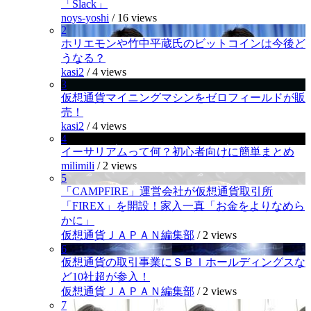
「Slack」
noys-yoshi
/
16 views
2
ホリエモンや竹中平蔵氏のビットコインは今後ど
うなる？
kasi2
/
4 views
3
仮想通貨マイニングマシンをゼロフィールドが販
売！
kasi2
/
4 views
4
イーサリアムって何？初心者向けに簡単まとめ
milimili
/
2 views
5
「CAMPFIRE」運営会社が仮想通貨取引所
「FIREX」を開設！家入一真「お金をよりなめら
かに」
仮想通貨ＪＡＰＡＮ編集部
/
2 views
6
仮想通貨の取引事業にＳＢＩホールディングスな
ど10社超が参入！
仮想通貨ＪＡＰＡＮ編集部
/
2 views
7