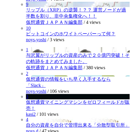
9
リップル（XRP）の逆襲！？？ 運営ノードが過
半数を割り、非中央集権化へ！！
仮想通貨ＪＡＰＡＮ編集部
/
4 views
10
ビットコインのホワイトペーパーって何？
noys-yoshi
/
3 views
1
与沢翼がリップルの資産のみで２０億円突破！そ
の軌跡をまとめてみました。
仮想通貨ＪＡＰＡＮ編集部
/
380 views
2
仮想通貨の情報をいち早く入手するなら
「Slack」
noys-yoshi
/
106 views
3
仮想通貨マイニングマシンをゼロフィールドが販
売！
kasi2
/
101 views
4
自分の資産を自分で管理出来る「分散型取引所」
noys.d
/
47 views