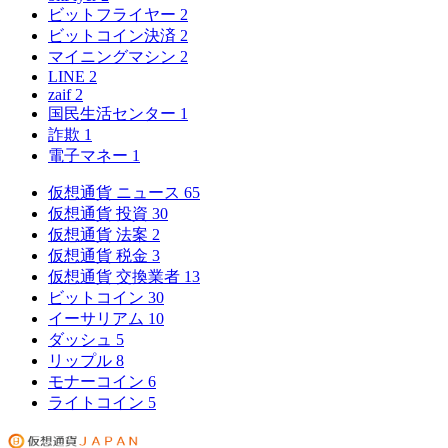
ビットフライヤー
2
ビットコイン決済
2
マイニングマシン
2
LINE
2
zaif
2
国民生活センター
1
詐欺
1
電子マネー
1
仮想通貨 ニュース
65
仮想通貨 投資
30
仮想通貨 法案
2
仮想通貨 税金
3
仮想通貨 交換業者
13
ビットコイン
30
イーサリアム
10
ダッシュ
5
リップル
8
モナーコイン
6
ライトコイン
5