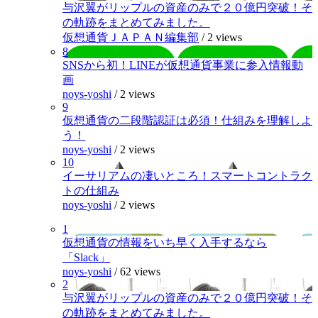
与沢翼がリップルの資産のみで２０億円突破！そ
の軌跡をまとめてみました。
仮想通貨ＪＡＰＡＮ編集部
/
2 views
8
SNSから初！LINEが仮想通貨事業に参入情報動
画
noys-yoshi
/
2 views
9
仮想通貨の二段階認証は必須！仕組みを理解しよ
う！
noys-yoshi
/
2 views
10
イーサリアムの凄いところ！スマートコントラク
トの仕組み
noys-yoshi
/
2 views
1
仮想通貨の情報をいち早く入手するなら
「Slack」
noys-yoshi
/
62 views
2
与沢翼がリップルの資産のみで２０億円突破！そ
の軌跡をまとめてみました。