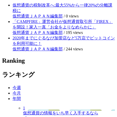
仮想通貨の税制改革へ:最大55%から一律20%の分離課
税に
仮想通貨ＪＡＰＡＮ編集部
/
0 views
「CAMPFIRE」運営会社が仮想通貨取引所「FIREX」
を開設！家入一真「お金をよりなめらかに」
仮想通貨ＪＡＰＡＮ編集部
/
195 views
2020年までにぐるなび加盟店など5万店でビットコイン
を利用可能に！
仮想通貨ＪＡＰＡＮ編集部
/
244 views
Ranking
ランキング
今週
今月
年間
1
仮想通貨の情報をいち早く入手するなら