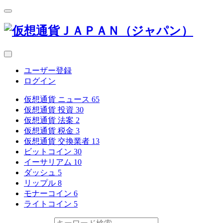
ユーザー登録
ログイン
仮想通貨 ニュース
65
仮想通貨 投資
30
仮想通貨 法案
2
仮想通貨 税金
3
仮想通貨 交換業者
13
ビットコイン
30
イーサリアム
10
ダッシュ
5
リップル
8
モナーコイン
6
ライトコイン
5