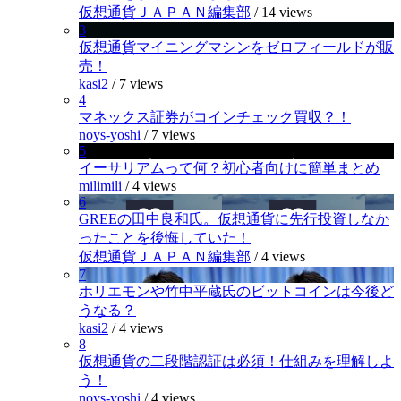
仮想通貨ＪＡＰＡＮ編集部
/
14 views
3
仮想通貨マイニングマシンをゼロフィールドが販
売！
kasi2
/
7 views
4
マネックス証券がコインチェック買収？！
noys-yoshi
/
7 views
5
イーサリアムって何？初心者向けに簡単まとめ
milimili
/
4 views
6
GREEの田中良和氏。仮想通貨に先行投資しなか
ったことを後悔していた！
仮想通貨ＪＡＰＡＮ編集部
/
4 views
7
ホリエモンや竹中平蔵氏のビットコインは今後ど
うなる？
kasi2
/
4 views
8
仮想通貨の二段階認証は必須！仕組みを理解しよ
う！
noys-yoshi
/
4 views