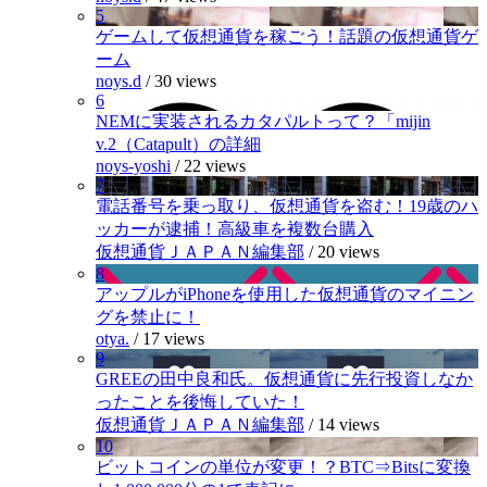
5
ゲームして仮想通貨を稼ごう！話題の仮想通貨ゲ
ーム
noys.d
/
30 views
6
NEMに実装されるカタパルトって？「mijin
v.2（Catapult）の詳細
noys-yoshi
/
22 views
7
電話番号を乗っ取り、仮想通貨を盗む！19歳のハ
ッカーが逮捕！高級車を複数台購入
仮想通貨ＪＡＰＡＮ編集部
/
20 views
8
アップルがiPhoneを使用した仮想通貨のマイニン
グを禁止に！
otya.
/
17 views
9
GREEの田中良和氏。仮想通貨に先行投資しなか
ったことを後悔していた！
仮想通貨ＪＡＰＡＮ編集部
/
14 views
10
ビットコインの単位が変更！？BTC⇒Bitsに変換