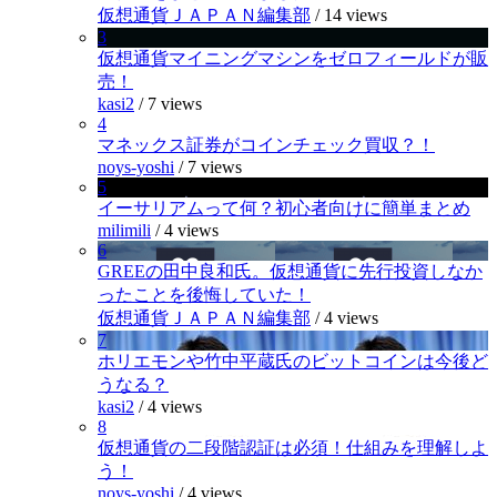
仮想通貨ＪＡＰＡＮ編集部
/
14 views
3
仮想通貨マイニングマシンをゼロフィールドが販
売！
kasi2
/
7 views
4
マネックス証券がコインチェック買収？！
noys-yoshi
/
7 views
5
イーサリアムって何？初心者向けに簡単まとめ
milimili
/
4 views
6
GREEの田中良和氏。仮想通貨に先行投資しなか
ったことを後悔していた！
仮想通貨ＪＡＰＡＮ編集部
/
4 views
7
ホリエモンや竹中平蔵氏のビットコインは今後ど
うなる？
kasi2
/
4 views
8
仮想通貨の二段階認証は必須！仕組みを理解しよ
う！
noys-yoshi
/
4 views