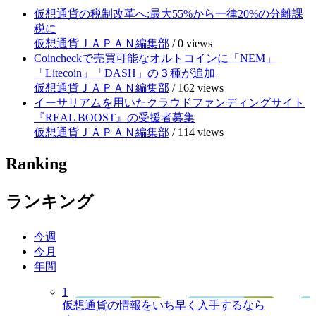
仮想通貨の税制改革へ:最大55%から一律20%の分離課
税に
仮想通貨ＪＡＰＡＮ編集部
/
0 views
Coincheckで売買可能なオルトコインに「NEM」
「Litecoin」「DASH」の３種が追加
仮想通貨ＪＡＰＡＮ編集部
/
162 views
イーサリアムを用いたクラウドファンディングサイト
『REAL BOOST』の受援者募集
仮想通貨ＪＡＰＡＮ編集部
/
114 views
Ranking
ランキング
今週
今月
年間
1
仮想通貨の情報をいち早く入手するなら