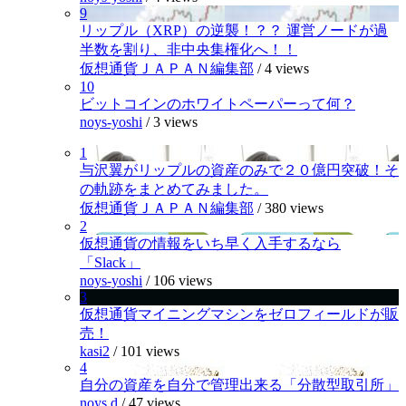
9
リップル（XRP）の逆襲！？？ 運営ノードが過
半数を割り、非中央集権化へ！！
仮想通貨ＪＡＰＡＮ編集部
/
4 views
10
ビットコインのホワイトペーパーって何？
noys-yoshi
/
3 views
1
与沢翼がリップルの資産のみで２０億円突破！そ
の軌跡をまとめてみました。
仮想通貨ＪＡＰＡＮ編集部
/
380 views
2
仮想通貨の情報をいち早く入手するなら
「Slack」
noys-yoshi
/
106 views
3
仮想通貨マイニングマシンをゼロフィールドが販
売！
kasi2
/
101 views
4
自分の資産を自分で管理出来る「分散型取引所」
noys.d
/
47 views