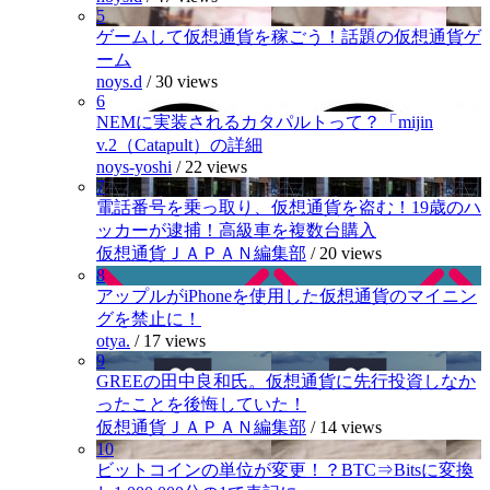
5
ゲームして仮想通貨を稼ごう！話題の仮想通貨ゲ
ーム
noys.d
/
30 views
6
NEMに実装されるカタパルトって？「mijin
v.2（Catapult）の詳細
noys-yoshi
/
22 views
7
電話番号を乗っ取り、仮想通貨を盗む！19歳のハ
ッカーが逮捕！高級車を複数台購入
仮想通貨ＪＡＰＡＮ編集部
/
20 views
8
アップルがiPhoneを使用した仮想通貨のマイニン
グを禁止に！
otya.
/
17 views
9
GREEの田中良和氏。仮想通貨に先行投資しなか
ったことを後悔していた！
仮想通貨ＪＡＰＡＮ編集部
/
14 views
10
ビットコインの単位が変更！？BTC⇒Bitsに変換