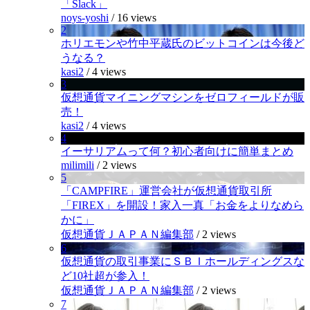
「Slack」
noys-yoshi
/
16 views
2
ホリエモンや竹中平蔵氏のビットコインは今後ど
うなる？
kasi2
/
4 views
3
仮想通貨マイニングマシンをゼロフィールドが販
売！
kasi2
/
4 views
4
イーサリアムって何？初心者向けに簡単まとめ
milimili
/
2 views
5
「CAMPFIRE」運営会社が仮想通貨取引所
「FIREX」を開設！家入一真「お金をよりなめら
かに」
仮想通貨ＪＡＰＡＮ編集部
/
2 views
6
仮想通貨の取引事業にＳＢＩホールディングスな
ど10社超が参入！
仮想通貨ＪＡＰＡＮ編集部
/
2 views
7