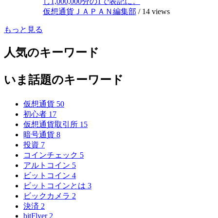
し1,000,000分の1で表記に。
仮想通貨ＪＡＰＡＮ編集部
/
14 views
もっと見る
人気のキーワード
いま話題のキーワード
仮想通貨
50
初心者
17
仮想通貨取引所
15
暗号通貨
8
投資
7
コインチェック
5
アルトコイン
5
ビットコイン
4
ビットコインとは
3
ビックカメラ
2
決済
2
bitFlyer
2