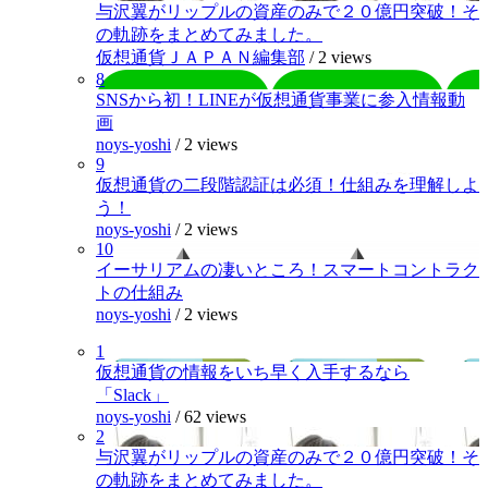
与沢翼がリップルの資産のみで２０億円突破！そ
の軌跡をまとめてみました。
仮想通貨ＪＡＰＡＮ編集部
/
2 views
8
SNSから初！LINEが仮想通貨事業に参入情報動
画
noys-yoshi
/
2 views
9
仮想通貨の二段階認証は必須！仕組みを理解しよ
う！
noys-yoshi
/
2 views
10
イーサリアムの凄いところ！スマートコントラク
トの仕組み
noys-yoshi
/
2 views
1
仮想通貨の情報をいち早く入手するなら
「Slack」
noys-yoshi
/
62 views
2
与沢翼がリップルの資産のみで２０億円突破！そ
の軌跡をまとめてみました。