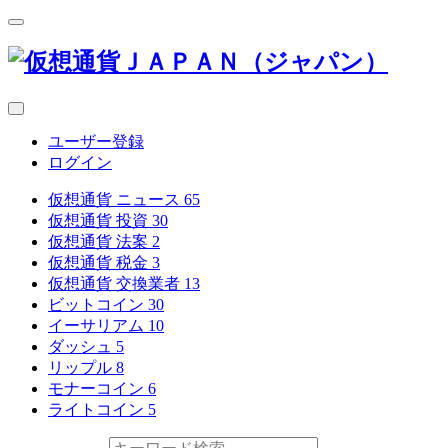
ユーザー登録
ログイン
仮想通貨 ニュース
65
仮想通貨 投資
30
仮想通貨 法案
2
仮想通貨 税金
3
仮想通貨 交換業者
13
ビットコイン
30
イーサリアム
10
ダッシュ
5
リップル
8
モナーコイン
6
ライトコイン
5