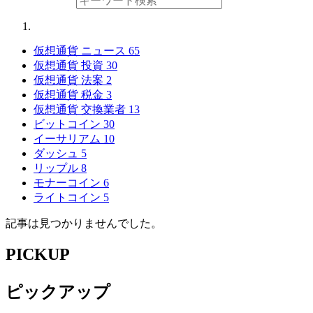
仮想通貨 ニュース
65
仮想通貨 投資
30
仮想通貨 法案
2
仮想通貨 税金
3
仮想通貨 交換業者
13
ビットコイン
30
イーサリアム
10
ダッシュ
5
リップル
8
モナーコイン
6
ライトコイン
5
記事は見つかりませんでした。
PICKUP
ピックアップ