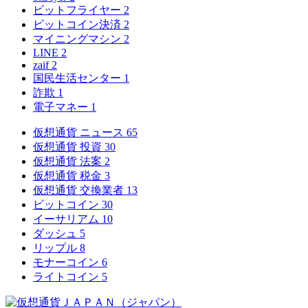
ビットフライヤー
2
ビットコイン決済
2
マイニングマシン
2
LINE
2
zaif
2
国民生活センター
1
詐欺
1
電子マネー
1
仮想通貨 ニュース
65
仮想通貨 投資
30
仮想通貨 法案
2
仮想通貨 税金
3
仮想通貨 交換業者
13
ビットコイン
30
イーサリアム
10
ダッシュ
5
リップル
8
モナーコイン
6
ライトコイン
5