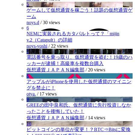
5
ゲームして仮想通貨を稼ごう！話題の仮想通貨ゲ
ーム
noys.d
/
30 views
6
NEMに実装されるカタパルトって？「mijin
v.2（Catapult）の詳細
noys-yoshi
/
22 views
7
電話番号を乗っ取り、仮想通貨を盗む！19歳のハ
ッカーが逮捕！高級車を複数台購入
仮想通貨ＪＡＰＡＮ編集部
/
20 views
8
アップルがiPhoneを使用した仮想通貨のマイニン
グを禁止に！
otya.
/
17 views
9
GREEの田中良和氏。仮想通貨に先行投資しなか
ったことを後悔していた！
仮想通貨ＪＡＰＡＮ編集部
/
14 views
10
ビットコインの単位が変更！？BTC⇒Bitsに変換