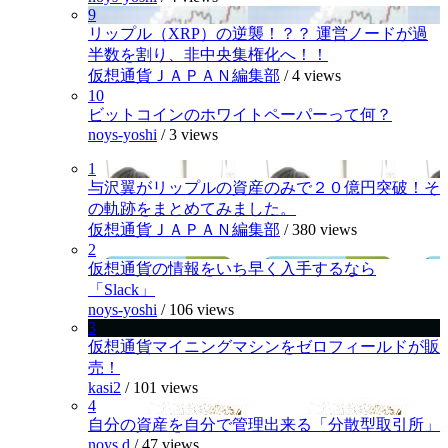
9
リップル（XRP）の逆襲！？？ 運営ノードが過
半数を割り、非中央集権化へ！！
仮想通貨ＪＡＰＡＮ編集部
/
4 views
10
ビットコインのホワイトペーパーって何？
noys-yoshi
/
3 views
1
与沢翼がリップルの資産のみで２０億円突破！そ
の軌跡をまとめてみました。
仮想通貨ＪＡＰＡＮ編集部
/
380 views
2
仮想通貨の情報をいち早く入手するなら
「Slack」
noys-yoshi
/
106 views
3
仮想通貨マイニングマシンをゼロフィールドが販
売！
kasi2
/
101 views
4
自分の資産を自分で管理出来る「分散型取引所」
noys.d
/
47 views