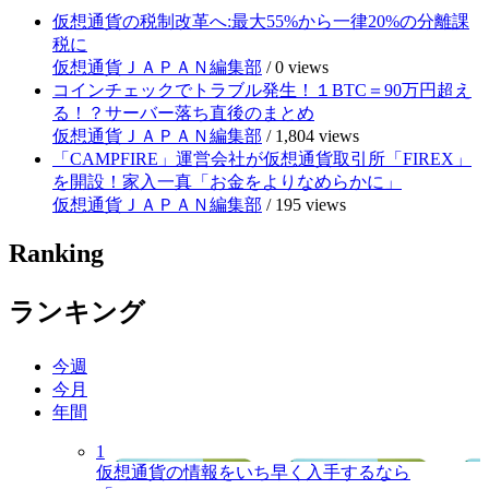
仮想通貨の税制改革へ:最大55%から一律20%の分離課
税に
仮想通貨ＪＡＰＡＮ編集部
/
0 views
コインチェックでトラブル発生！１BTC＝90万円超え
る！？サーバー落ち直後のまとめ
仮想通貨ＪＡＰＡＮ編集部
/
1,804 views
「CAMPFIRE」運営会社が仮想通貨取引所「FIREX」
を開設！家入一真「お金をよりなめらかに」
仮想通貨ＪＡＰＡＮ編集部
/
195 views
Ranking
ランキング
今週
今月
年間
1
仮想通貨の情報をいち早く入手するなら