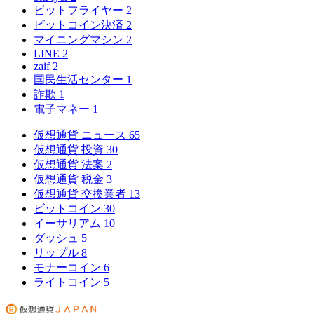
ビットフライヤー
2
ビットコイン決済
2
マイニングマシン
2
LINE
2
zaif
2
国民生活センター
1
詐欺
1
電子マネー
1
仮想通貨 ニュース
65
仮想通貨 投資
30
仮想通貨 法案
2
仮想通貨 税金
3
仮想通貨 交換業者
13
ビットコイン
30
イーサリアム
10
ダッシュ
5
リップル
8
モナーコイン
6
ライトコイン
5