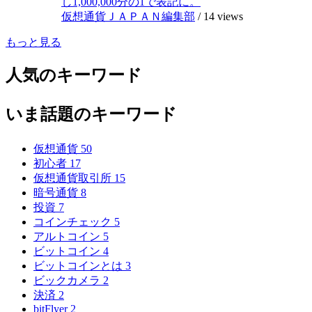
し1,000,000分の1で表記に。
仮想通貨ＪＡＰＡＮ編集部
/
14 views
もっと見る
人気のキーワード
いま話題のキーワード
仮想通貨
50
初心者
17
仮想通貨取引所
15
暗号通貨
8
投資
7
コインチェック
5
アルトコイン
5
ビットコイン
4
ビットコインとは
3
ビックカメラ
2
決済
2
bitFlyer
2