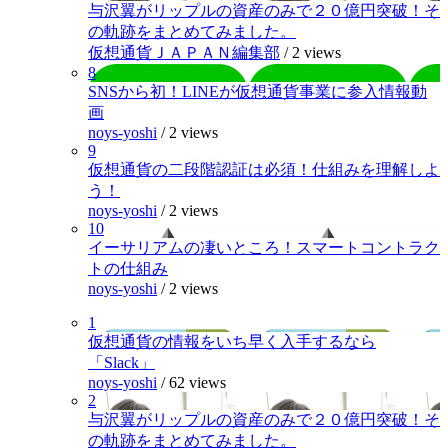
与沢翼がリップルの資産のみで２０億円突破！そ
の軌跡をまとめてみました。
仮想通貨ＪＡＰＡＮ編集部
/
2 views
8
SNSから初！LINEが仮想通貨事業に参入情報動
画
noys-yoshi
/
2 views
9
仮想通貨の二段階認証は必須！仕組みを理解しよ
う！
noys-yoshi
/
2 views
10
イーサリアムの凄いところ！スマートコントラク
トの仕組み
noys-yoshi
/
2 views
1
仮想通貨の情報をいち早く入手するなら
「Slack」
noys-yoshi
/
62 views
2
与沢翼がリップルの資産のみで２０億円突破！そ
の軌跡をまとめてみました。