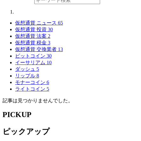
仮想通貨 ニュース
65
仮想通貨 投資
30
仮想通貨 法案
2
仮想通貨 税金
3
仮想通貨 交換業者
13
ビットコイン
30
イーサリアム
10
ダッシュ
5
リップル
8
モナーコイン
6
ライトコイン
5
記事は見つかりませんでした。
PICKUP
ピックアップ