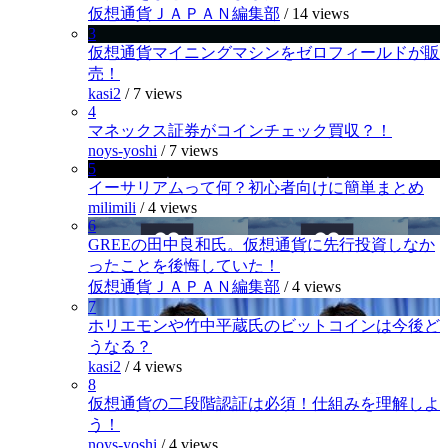
仮想通貨ＪＡＰＡＮ編集部
/
14 views
3
仮想通貨マイニングマシンをゼロフィールドが販
売！
kasi2
/
7 views
4
マネックス証券がコインチェック買収？！
noys-yoshi
/
7 views
5
イーサリアムって何？初心者向けに簡単まとめ
milimili
/
4 views
6
GREEの田中良和氏。仮想通貨に先行投資しなか
ったことを後悔していた！
仮想通貨ＪＡＰＡＮ編集部
/
4 views
7
ホリエモンや竹中平蔵氏のビットコインは今後ど
うなる？
kasi2
/
4 views
8
仮想通貨の二段階認証は必須！仕組みを理解しよ
う！
noys-yoshi
/
4 views