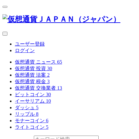
ユーザー登録
ログイン
仮想通貨 ニュース
65
仮想通貨 投資
30
仮想通貨 法案
2
仮想通貨 税金
3
仮想通貨 交換業者
13
ビットコイン
30
イーサリアム
10
ダッシュ
5
リップル
8
モナーコイン
6
ライトコイン
5