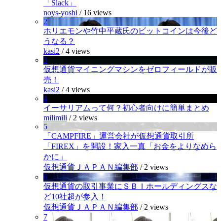
「Slack」
noys-yoshi
/
16 views
2
ホリエモンや竹中平蔵氏のビットコインは今後ど
うなる？
kasi2
/
4 views
3
仮想通貨マイニングマシンをゼロフィールドが販
売！
kasi2
/
4 views
4
イーサリアムって何？初心者向けに簡単まとめ
milimili
/
2 views
5
「CAMPFIRE」運営会社が仮想通貨取引所
「FIREX」を開設！家入一真「お金をよりなめら
かに」
仮想通貨ＪＡＰＡＮ編集部
/
2 views
6
仮想通貨の取引事業にＳＢＩホールディングスな
ど10社超が参入！
仮想通貨ＪＡＰＡＮ編集部
/
2 views
7