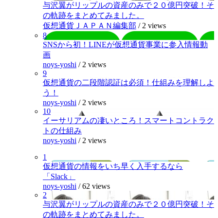
与沢翼がリップルの資産のみで２０億円突破！そ
の軌跡をまとめてみました。
仮想通貨ＪＡＰＡＮ編集部
/
2 views
8
SNSから初！LINEが仮想通貨事業に参入情報動
画
noys-yoshi
/
2 views
9
仮想通貨の二段階認証は必須！仕組みを理解しよ
う！
noys-yoshi
/
2 views
10
イーサリアムの凄いところ！スマートコントラク
トの仕組み
noys-yoshi
/
2 views
1
仮想通貨の情報をいち早く入手するなら
「Slack」
noys-yoshi
/
62 views
2
与沢翼がリップルの資産のみで２０億円突破！そ
の軌跡をまとめてみました。