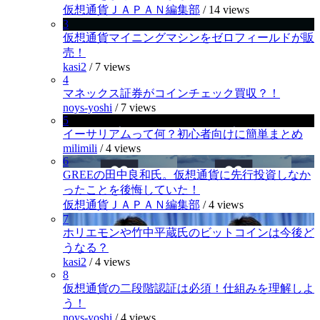
仮想通貨ＪＡＰＡＮ編集部
/
14 views
3
仮想通貨マイニングマシンをゼロフィールドが販
売！
kasi2
/
7 views
4
マネックス証券がコインチェック買収？！
noys-yoshi
/
7 views
5
イーサリアムって何？初心者向けに簡単まとめ
milimili
/
4 views
6
GREEの田中良和氏。仮想通貨に先行投資しなか
ったことを後悔していた！
仮想通貨ＪＡＰＡＮ編集部
/
4 views
7
ホリエモンや竹中平蔵氏のビットコインは今後ど
うなる？
kasi2
/
4 views
8
仮想通貨の二段階認証は必須！仕組みを理解しよ
う！
noys-yoshi
/
4 views