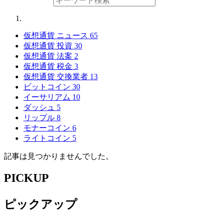
仮想通貨 ニュース
65
仮想通貨 投資
30
仮想通貨 法案
2
仮想通貨 税金
3
仮想通貨 交換業者
13
ビットコイン
30
イーサリアム
10
ダッシュ
5
リップル
8
モナーコイン
6
ライトコイン
5
記事は見つかりませんでした。
PICKUP
ピックアップ