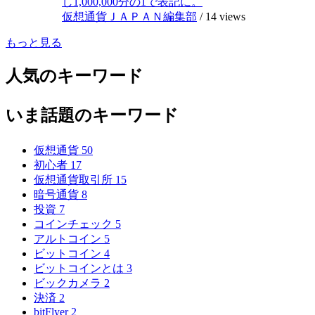
し1,000,000分の1で表記に。
仮想通貨ＪＡＰＡＮ編集部
/
14 views
もっと見る
人気のキーワード
いま話題のキーワード
仮想通貨
50
初心者
17
仮想通貨取引所
15
暗号通貨
8
投資
7
コインチェック
5
アルトコイン
5
ビットコイン
4
ビットコインとは
3
ビックカメラ
2
決済
2
bitFlyer
2