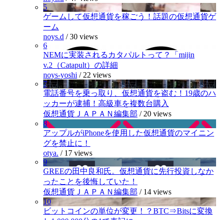
5
ゲームして仮想通貨を稼ごう！話題の仮想通貨ゲ
ーム
noys.d
/
30 views
6
NEMに実装されるカタパルトって？「mijin
v.2（Catapult）の詳細
noys-yoshi
/
22 views
7
電話番号を乗っ取り、仮想通貨を盗む！19歳のハ
ッカーが逮捕！高級車を複数台購入
仮想通貨ＪＡＰＡＮ編集部
/
20 views
8
アップルがiPhoneを使用した仮想通貨のマイニン
グを禁止に！
otya.
/
17 views
9
GREEの田中良和氏。仮想通貨に先行投資しなか
ったことを後悔していた！
仮想通貨ＪＡＰＡＮ編集部
/
14 views
10
ビットコインの単位が変更！？BTC⇒Bitsに変換