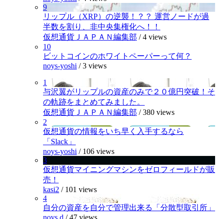
9
リップル（XRP）の逆襲！？？ 運営ノードが過
半数を割り、非中央集権化へ！！
仮想通貨ＪＡＰＡＮ編集部
/
4 views
10
ビットコインのホワイトペーパーって何？
noys-yoshi
/
3 views
1
与沢翼がリップルの資産のみで２０億円突破！そ
の軌跡をまとめてみました。
仮想通貨ＪＡＰＡＮ編集部
/
380 views
2
仮想通貨の情報をいち早く入手するなら
「Slack」
noys-yoshi
/
106 views
3
仮想通貨マイニングマシンをゼロフィールドが販
売！
kasi2
/
101 views
4
自分の資産を自分で管理出来る「分散型取引所」
noys.d
/
47 views