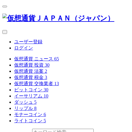
ユーザー登録
ログイン
仮想通貨 ニュース
65
仮想通貨 投資
30
仮想通貨 法案
2
仮想通貨 税金
3
仮想通貨 交換業者
13
ビットコイン
30
イーサリアム
10
ダッシュ
5
リップル
8
モナーコイン
6
ライトコイン
5