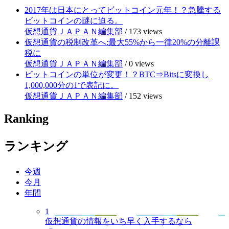
2017年は日本にとってビットコイン元年！？急騰する
ビットコインの謎に迫る。
仮想通貨ＪＡＰＡＮ編集部
/
173 views
仮想通貨の税制改革へ:最大55%から一律20%の分離課
税に
仮想通貨ＪＡＰＡＮ編集部
/
0 views
ビットコインの単位が変更！？BTC⇒Bitsに変換し
1,000,000分の1で表記に。
仮想通貨ＪＡＰＡＮ編集部
/
152 views
Ranking
ランキング
今週
今月
年間
1
仮想通貨の情報をいち早く入手するなら