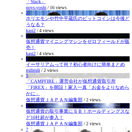
「Slack」
noys-yoshi
/
16 views
2
ホリエモンや竹中平蔵氏のビットコインは今後ど
うなる？
kasi2
/
4 views
3
仮想通貨マイニングマシンをゼロフィールドが販
売！
kasi2
/
4 views
4
イーサリアムって何？初心者向けに簡単まとめ
milimili
/
2 views
5
「CAMPFIRE」運営会社が仮想通貨取引所
「FIREX」を開設！家入一真「お金をよりなめら
かに」
仮想通貨ＪＡＰＡＮ編集部
/
2 views
6
仮想通貨の取引事業にＳＢＩホールディングスな
ど10社超が参入！
仮想通貨ＪＡＰＡＮ編集部
/
2 views
7