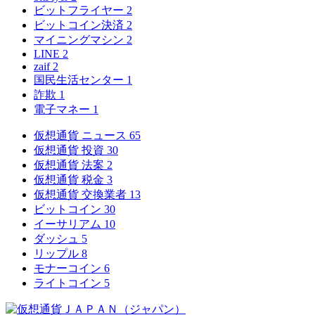
ビットフライヤー
2
ビットコイン決済
2
マイニングマシン
2
LINE
2
zaif
2
国民生活センター
1
詐欺
1
電子マネー
1
仮想通貨 ニュース
65
仮想通貨 投資
30
仮想通貨 法案
2
仮想通貨 税金
3
仮想通貨 交換業者
13
ビットコイン
30
イーサリアム
10
ダッシュ
5
リップル
8
モナーコイン
6
ライトコイン
5