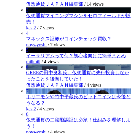
仮想通貨ＪＡＰＡＮ編集部
/
14 views
3
仮想通貨マイニングマシンをゼロフィールドが販
売！
kasi2
/
7 views
4
マネックス証券がコインチェック買収？！
noys-yoshi
/
7 views
5
イーサリアムって何？初心者向けに簡単まとめ
milimili
/
4 views
6
GREEの田中良和氏。仮想通貨に先行投資しなか
ったことを後悔していた！
仮想通貨ＪＡＰＡＮ編集部
/
4 views
7
ホリエモンや竹中平蔵氏のビットコインは今後ど
うなる？
kasi2
/
4 views
8
仮想通貨の二段階認証は必須！仕組みを理解しよ
う！
noys-yoshi
/
4 views