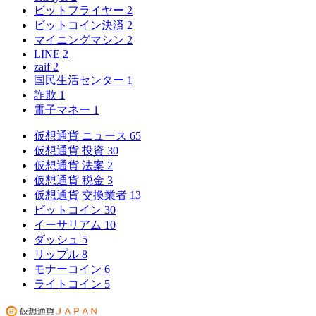
ビットフライヤー
2
ビットコイン決済
2
マイニングマシン
2
LINE
2
zaif
2
国民生活センター
1
詐欺
1
電子マネー
1
仮想通貨 ニュース
65
仮想通貨 投資
30
仮想通貨 法案
2
仮想通貨 税金
3
仮想通貨 交換業者
13
ビットコイン
30
イーサリアム
10
ダッシュ
5
リップル
8
モナーコイン
6
ライトコイン
5