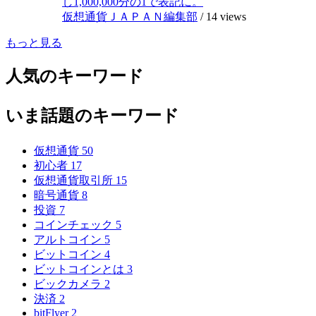
し1,000,000分の1で表記に。
仮想通貨ＪＡＰＡＮ編集部
/
14 views
もっと見る
人気のキーワード
いま話題のキーワード
仮想通貨
50
初心者
17
仮想通貨取引所
15
暗号通貨
8
投資
7
コインチェック
5
アルトコイン
5
ビットコイン
4
ビットコインとは
3
ビックカメラ
2
決済
2
bitFlyer
2