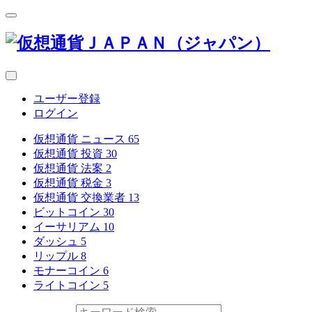
ユーザー登録
ログイン
仮想通貨 ニュース
65
仮想通貨 投資
30
仮想通貨 法案
2
仮想通貨 税金
3
仮想通貨 交換業者
13
ビットコイン
30
イーサリアム
10
ダッシュ
5
リップル
8
モナーコイン
6
ライトコイン
5