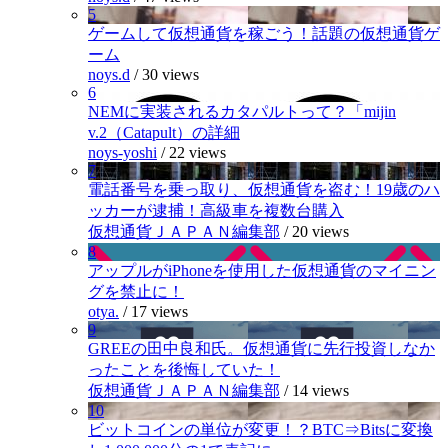
5
ゲームして仮想通貨を稼ごう！話題の仮想通貨ゲ
ーム
noys.d
/
30 views
6
NEMに実装されるカタパルトって？「mijin
v.2（Catapult）の詳細
noys-yoshi
/
22 views
7
電話番号を乗っ取り、仮想通貨を盗む！19歳のハ
ッカーが逮捕！高級車を複数台購入
仮想通貨ＪＡＰＡＮ編集部
/
20 views
8
アップルがiPhoneを使用した仮想通貨のマイニン
グを禁止に！
otya.
/
17 views
9
GREEの田中良和氏。仮想通貨に先行投資しなか
ったことを後悔していた！
仮想通貨ＪＡＰＡＮ編集部
/
14 views
10
ビットコインの単位が変更！？BTC⇒Bitsに変換