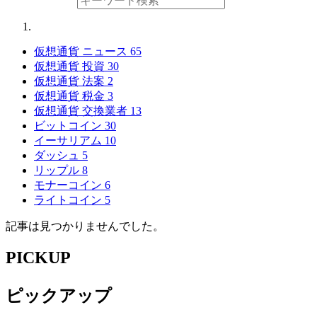
仮想通貨 ニュース
65
仮想通貨 投資
30
仮想通貨 法案
2
仮想通貨 税金
3
仮想通貨 交換業者
13
ビットコイン
30
イーサリアム
10
ダッシュ
5
リップル
8
モナーコイン
6
ライトコイン
5
記事は見つかりませんでした。
PICKUP
ピックアップ