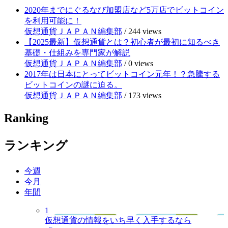
2020年までにぐるなび加盟店など5万店でビットコイン
を利用可能に！
仮想通貨ＪＡＰＡＮ編集部
/
244 views
【2025最新】仮想通貨とは？初心者が最初に知るべき
基礎・仕組みを専門家が解説
仮想通貨ＪＡＰＡＮ編集部
/
0 views
2017年は日本にとってビットコイン元年！？急騰する
ビットコインの謎に迫る。
仮想通貨ＪＡＰＡＮ編集部
/
173 views
Ranking
ランキング
今週
今月
年間
1
仮想通貨の情報をいち早く入手するなら