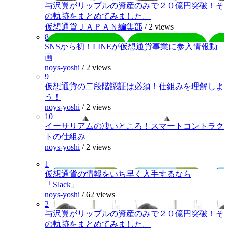
与沢翼がリップルの資産のみで２０億円突破！そ
の軌跡をまとめてみました。
仮想通貨ＪＡＰＡＮ編集部
/
2 views
8
SNSから初！LINEが仮想通貨事業に参入情報動
画
noys-yoshi
/
2 views
9
仮想通貨の二段階認証は必須！仕組みを理解しよ
う！
noys-yoshi
/
2 views
10
イーサリアムの凄いところ！スマートコントラク
トの仕組み
noys-yoshi
/
2 views
1
仮想通貨の情報をいち早く入手するなら
「Slack」
noys-yoshi
/
62 views
2
与沢翼がリップルの資産のみで２０億円突破！そ
の軌跡をまとめてみました。