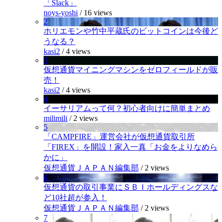
「Slack」
noys-yoshi
/
16 views
2
ホリエモンや竹中平蔵氏のビットコインは今後ど
うなる？
kasi2
/
4 views
3
仮想通貨マイニングマシンをゼロフィールドが販
売！
kasi2
/
4 views
4
イーサリアムって何？初心者向けに簡単まとめ
milimili
/
2 views
5
「CAMPFIRE」運営会社が仮想通貨取引所
「FIREX」を開設！家入一真「お金をよりなめら
かに」
仮想通貨ＪＡＰＡＮ編集部
/
2 views
6
仮想通貨の取引事業にＳＢＩホールディングスな
ど10社超が参入！
仮想通貨ＪＡＰＡＮ編集部
/
2 views
7