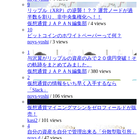
9
リップル（XRP）の逆襲！？？ 運営ノードが過
半数を割り、非中央集権化へ！！
仮想通貨ＪＡＰＡＮ編集部
/
4 views
10
ビットコインのホワイトペーパーって何？
noys-yoshi
/
3 views
1
与沢翼がリップルの資産のみで２０億円突破！そ
の軌跡をまとめてみました。
仮想通貨ＪＡＰＡＮ編集部
/
380 views
2
仮想通貨の情報をいち早く入手するなら
「Slack」
noys-yoshi
/
106 views
3
仮想通貨マイニングマシンをゼロフィールドが販
売！
kasi2
/
101 views
4
自分の資産を自分で管理出来る「分散型取引所」
noys.d
/
47 views