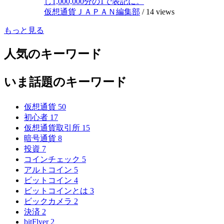
し1,000,000分の1で表記に。
仮想通貨ＪＡＰＡＮ編集部
/
14 views
もっと見る
人気のキーワード
いま話題のキーワード
仮想通貨
50
初心者
17
仮想通貨取引所
15
暗号通貨
8
投資
7
コインチェック
5
アルトコイン
5
ビットコイン
4
ビットコインとは
3
ビックカメラ
2
決済
2
bitFlyer
2