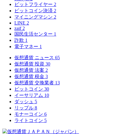
ビットフライヤー
2
ビットコイン決済
2
マイニングマシン
2
LINE
2
zaif
2
国民生活センター
1
詐欺
1
電子マネー
1
仮想通貨 ニュース
65
仮想通貨 投資
30
仮想通貨 法案
2
仮想通貨 税金
3
仮想通貨 交換業者
13
ビットコイン
30
イーサリアム
10
ダッシュ
5
リップル
8
モナーコイン
6
ライトコイン
5