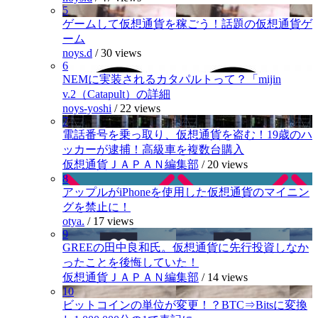
5
ゲームして仮想通貨を稼ごう！話題の仮想通貨ゲ
ーム
noys.d
/
30 views
6
NEMに実装されるカタパルトって？「mijin
v.2（Catapult）の詳細
noys-yoshi
/
22 views
7
電話番号を乗っ取り、仮想通貨を盗む！19歳のハ
ッカーが逮捕！高級車を複数台購入
仮想通貨ＪＡＰＡＮ編集部
/
20 views
8
アップルがiPhoneを使用した仮想通貨のマイニン
グを禁止に！
otya.
/
17 views
9
GREEの田中良和氏。仮想通貨に先行投資しなか
ったことを後悔していた！
仮想通貨ＪＡＰＡＮ編集部
/
14 views
10
ビットコインの単位が変更！？BTC⇒Bitsに変換