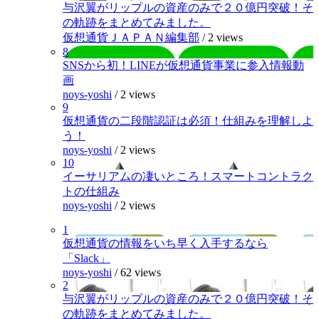
与沢翼がリップルの資産のみで２０億円突破！そ
の軌跡をまとめてみました。
仮想通貨ＪＡＰＡＮ編集部
/
2 views
8
SNSから初！LINEが仮想通貨事業に参入情報動
画
noys-yoshi
/
2 views
9
仮想通貨の二段階認証は必須！仕組みを理解しよ
う！
noys-yoshi
/
2 views
10
イーサリアムの凄いところ！スマートコントラク
トの仕組み
noys-yoshi
/
2 views
1
仮想通貨の情報をいち早く入手するなら
「Slack」
noys-yoshi
/
62 views
2
与沢翼がリップルの資産のみで２０億円突破！そ
の軌跡をまとめてみました。