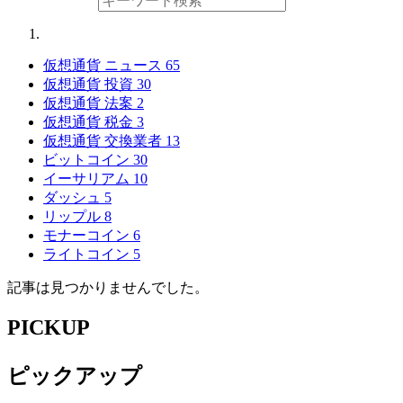
仮想通貨 ニュース
65
仮想通貨 投資
30
仮想通貨 法案
2
仮想通貨 税金
3
仮想通貨 交換業者
13
ビットコイン
30
イーサリアム
10
ダッシュ
5
リップル
8
モナーコイン
6
ライトコイン
5
記事は見つかりませんでした。
PICKUP
ピックアップ