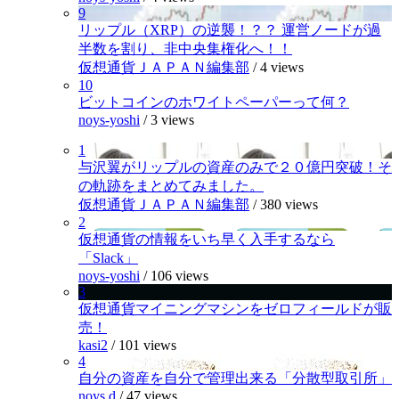
9
リップル（XRP）の逆襲！？？ 運営ノードが過
半数を割り、非中央集権化へ！！
仮想通貨ＪＡＰＡＮ編集部
/
4 views
10
ビットコインのホワイトペーパーって何？
noys-yoshi
/
3 views
1
与沢翼がリップルの資産のみで２０億円突破！そ
の軌跡をまとめてみました。
仮想通貨ＪＡＰＡＮ編集部
/
380 views
2
仮想通貨の情報をいち早く入手するなら
「Slack」
noys-yoshi
/
106 views
3
仮想通貨マイニングマシンをゼロフィールドが販
売！
kasi2
/
101 views
4
自分の資産を自分で管理出来る「分散型取引所」
noys.d
/
47 views