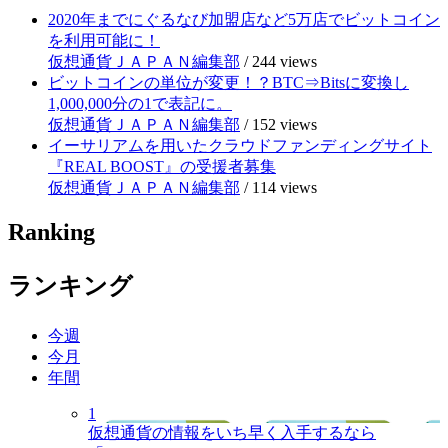
2020年までにぐるなび加盟店など5万店でビットコイン
を利用可能に！
仮想通貨ＪＡＰＡＮ編集部
/
244 views
ビットコインの単位が変更！？BTC⇒Bitsに変換し
1,000,000分の1で表記に。
仮想通貨ＪＡＰＡＮ編集部
/
152 views
イーサリアムを用いたクラウドファンディングサイト
『REAL BOOST』の受援者募集
仮想通貨ＪＡＰＡＮ編集部
/
114 views
Ranking
ランキング
今週
今月
年間
1
仮想通貨の情報をいち早く入手するなら