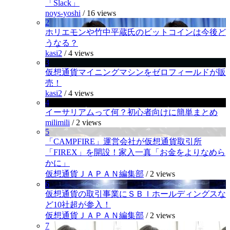
「Slack」
noys-yoshi
/
16 views
2
ホリエモンや竹中平蔵氏のビットコインは今後ど
うなる？
kasi2
/
4 views
3
仮想通貨マイニングマシンをゼロフィールドが販
売！
kasi2
/
4 views
4
イーサリアムって何？初心者向けに簡単まとめ
milimili
/
2 views
5
「CAMPFIRE」運営会社が仮想通貨取引所
「FIREX」を開設！家入一真「お金をよりなめら
かに」
仮想通貨ＪＡＰＡＮ編集部
/
2 views
6
仮想通貨の取引事業にＳＢＩホールディングスな
ど10社超が参入！
仮想通貨ＪＡＰＡＮ編集部
/
2 views
7