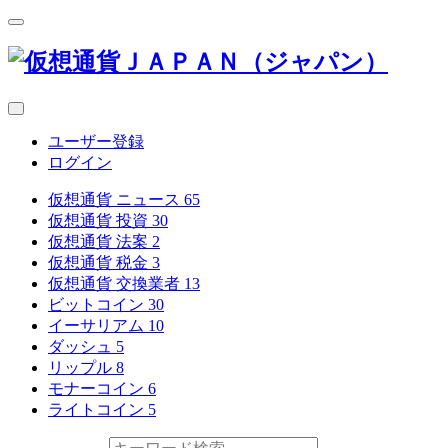
ユーザー登録
ログイン
仮想通貨 ニュース
65
仮想通貨 投資
30
仮想通貨 法案
2
仮想通貨 税金
3
仮想通貨 交換業者
13
ビットコイン
30
イーサリアム
10
ダッシュ
5
リップル
8
モナーコイン
6
ライトコイン
5