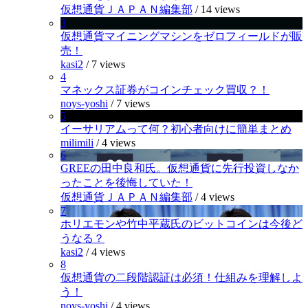
仮想通貨ＪＡＰＡＮ編集部
/
14 views
3
仮想通貨マイニングマシンをゼロフィールドが販
売！
kasi2
/
7 views
4
マネックス証券がコインチェック買収？！
noys-yoshi
/
7 views
5
イーサリアムって何？初心者向けに簡単まとめ
milimili
/
4 views
6
GREEの田中良和氏。仮想通貨に先行投資しなか
ったことを後悔していた！
仮想通貨ＪＡＰＡＮ編集部
/
4 views
7
ホリエモンや竹中平蔵氏のビットコインは今後ど
うなる？
kasi2
/
4 views
8
仮想通貨の二段階認証は必須！仕組みを理解しよ
う！
noys-yoshi
/
4 views