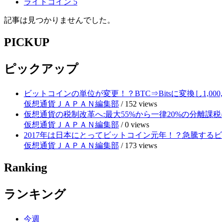
ライトコイン
5
記事は見つかりませんでした。
PICKUP
ピックアップ
ビットコインの単位が変更！？BTC⇒Bitsに変換し1,000
仮想通貨ＪＡＰＡＮ編集部
/
152 views
仮想通貨の税制改革へ:最大55%から一律20%の分離課税
仮想通貨ＪＡＰＡＮ編集部
/
0 views
2017年は日本にとってビットコイン元年！？急騰する
仮想通貨ＪＡＰＡＮ編集部
/
173 views
Ranking
ランキング
今週