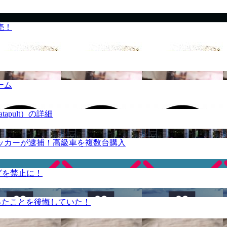
売！
ーム
apult）の詳細
ッカーが逮捕！高級車を複数台購入
グを禁止に！
ったことを後悔していた！