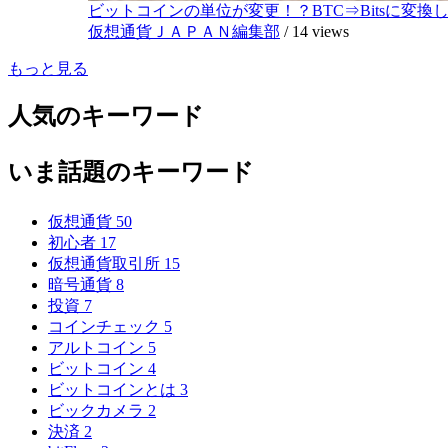
ビットコインの単位が変更！？BTC⇒Bitsに変換し1,
仮想通貨ＪＡＰＡＮ編集部
/
14 views
もっと見る
人気のキーワード
いま話題のキーワード
仮想通貨
50
初心者
17
仮想通貨取引所
15
暗号通貨
8
投資
7
コインチェック
5
アルトコイン
5
ビットコイン
4
ビットコインとは
3
ビックカメラ
2
決済
2