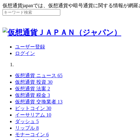
仮想通貨japanでは、仮想通貨や暗号通貨に関する情報が網
ユーザー登録
ログイン
仮想通貨 ニュース
65
仮想通貨 投資
30
仮想通貨 法案
2
仮想通貨 税金
3
仮想通貨 交換業者
13
ビットコイン
30
イーサリアム
10
ダッシュ
5
リップル
8
モナーコイン
6