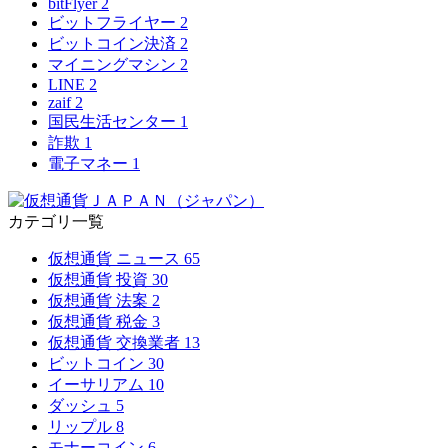
bitFlyer
2
ビットフライヤー
2
ビットコイン決済
2
マイニングマシン
2
LINE
2
zaif
2
国民生活センター
1
詐欺
1
電子マネー
1
カテゴリ一覧
仮想通貨 ニュース
65
仮想通貨 投資
30
仮想通貨 法案
2
仮想通貨 税金
3
仮想通貨 交換業者
13
ビットコイン
30
イーサリアム
10
ダッシュ
5
リップル
8
モナーコイン
6