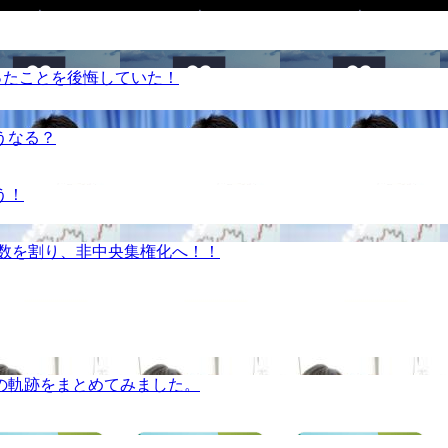
ったことを後悔していた！
うなる？
う！
半数を割り、非中央集権化へ！！
の軌跡をまとめてみました。