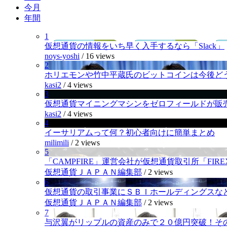
今月
年間
1
仮想通貨の情報をいち早く入手するなら「Slack」
noys-yoshi
/
16 views
2
ホリエモンや竹中平蔵氏のビットコインは今後ど
kasi2
/
4 views
3
仮想通貨マイニングマシンをゼロフィールドが販
kasi2
/
4 views
4
イーサリアムって何？初心者向けに簡単まとめ
milimili
/
2 views
5
「CAMPFIRE」運営会社が仮想通貨取引所「FI
仮想通貨ＪＡＰＡＮ編集部
/
2 views
6
仮想通貨の取引事業にＳＢＩホールディングスなど
仮想通貨ＪＡＰＡＮ編集部
/
2 views
7
与沢翼がリップルの資産のみで２０億円突破！そ