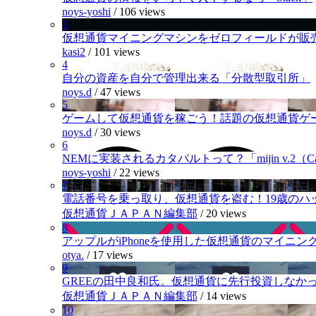
noys-yoshi
/
106 views
3
仮想通貨マイニングマシンをゼロフィールドが販
kasi2
/
101 views
4
自分の資産を自分で管理出来る「分散型取引所」
noys.d
/
47 views
5
ゲームして仮想通貨を稼ごう！話題の仮想通貨ゲ
noys.d
/
30 views
6
NEMに実装されるカタパルトって？「mijin v.2（Cat
noys-yoshi
/
22 views
7
電話番号を乗っ取り、仮想通貨を盗む！19歳のハ
仮想通貨ＪＡＰＡＮ編集部
/
20 views
8
アップルがiPhoneを使用した仮想通貨のマイニン
otya.
/
17 views
9
GREEの田中良和氏。仮想通貨に先行投資しなか
仮想通貨ＪＡＰＡＮ編集部
/
14 views
10