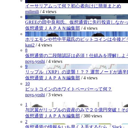
5
イーサリアムって何？初心者向けに簡単まとめ
milimili
/
4 views
6
GREEの田中良和氏。仮想通貨に先行投資しなか
仮想通貨ＪＡＰＡＮ編集部
/
4 views
7
ホリエモンや竹中平蔵氏のビットコインは今後ど
kasi2
/
4 views
8
仮想通貨の二段階認証は必須！仕組みを理解しよ
noys-yoshi
/
4 views
9
リップル（XRP）の逆襲！？？ 運営ノードが過
仮想通貨ＪＡＰＡＮ編集部
/
4 views
10
ビットコインのホワイトペーパーって何？
noys-yoshi
/
3 views
1
与沢翼がリップルの資産のみで２０億円突破！そ
仮想通貨ＪＡＰＡＮ編集部
/
380 views
2
仮想通貨の情報をいち早く入手するなら「Slack」