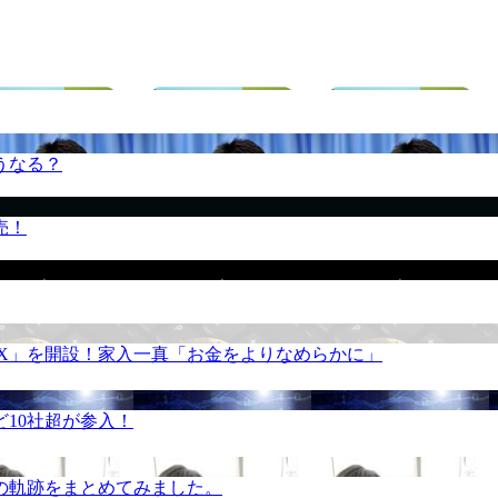
うなる？
売！
REX」を開設！家入一真「お金をよりなめらかに」
10社超が参入！
の軌跡をまとめてみました。