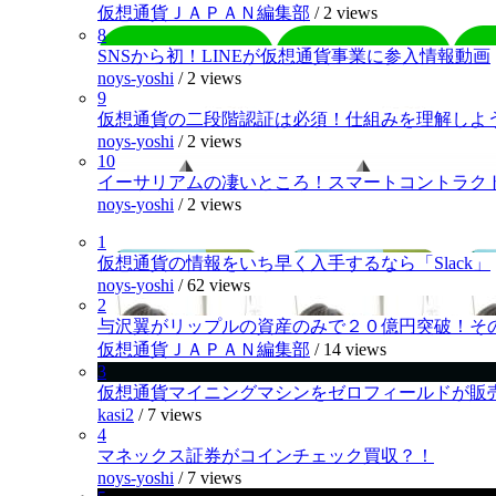
仮想通貨ＪＡＰＡＮ編集部
/
2 views
8
SNSから初！LINEが仮想通貨事業に参入情報動画
noys-yoshi
/
2 views
9
仮想通貨の二段階認証は必須！仕組みを理解しよ
noys-yoshi
/
2 views
10
イーサリアムの凄いところ！スマートコントラク
noys-yoshi
/
2 views
1
仮想通貨の情報をいち早く入手するなら「Slack」
noys-yoshi
/
62 views
2
与沢翼がリップルの資産のみで２０億円突破！そ
仮想通貨ＪＡＰＡＮ編集部
/
14 views
3
仮想通貨マイニングマシンをゼロフィールドが販
kasi2
/
7 views
4
マネックス証券がコインチェック買収？！
noys-yoshi
/
7 views